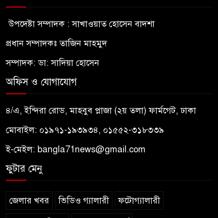
উপদেষ্টা সম্পাদক : সাখাওয়াত হোসেন বাদশা
সাড়ে ৬ বছরে শুধু মোটরসাইকেল
১০
দুর্ঘটনায় ঝরে গেছে ১৫ হাজার ৭১২
প্রধান সম্পাদকঃ তাজিন মাহমুদ
প্রাণ
সম্পাদক: ডা: সাদিয়া হোসেন
অফিস ও যোগাযোগ
৪/এ, ইন্দিরা রোড, মাহবুব প্লাজা (২য় তলা) ফার্মগেট, ঢাকা
মোবাইল: ০১৯৭১-১৯৩৯৩৪, ০১৫৫২-৩১৮৩৩৯
ই-মেইল:
bangla71news@gmail.com
ফুটার মেনু
জেলার খবর
ভিডিও গ্যালারী
ফটোগ্যালারী