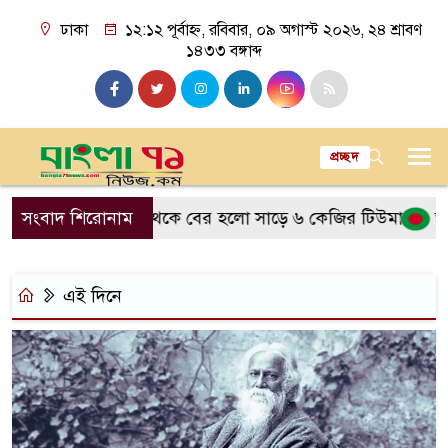
ঢাকা
১২:১২ পূর্বাহ্ন, রবিবার, ০৯ অগাস্ট ২০২৬, ২৪ শ্রাবণ
১৪৩৩ বঙ্গাব্দ
প্রচ্ছদ
বছরের নারীর পেট থেকে বের হলো সাড়ে ৬ কেজির টিউমার
সংবাদ শিরোনাম
অবশে
এই দিনে