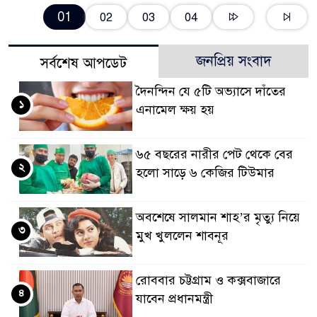
01
02
03
04
জনপ্রিয় সংবাদ
সর্বশেষ আপডেট
দৈনন্দিন যে ৫টি অভ্যাসে দাঁতের
১
এনামেল ক্ষয় হয়
৬৫ বছরের নারীর পেট থেকে বের
২
হলো সাড়ে ৬ কেজির টিউমার
অবশেষে সালমান শাহ’র মৃত্যু নিয়ে
৩
মুখ খুললেন শাবনূর
রোববার চট্টগ্রাম ও কক্সবাজারে
৪
যাবেন প্রধানমন্ত্রী