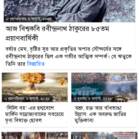
বৃহস্পতিবার, ৬ অগাস্ট, ২০২৬
আজ বিশ্বকবি রবীন্দ্রনাথ ঠাকুরের ৮৫তম
প্রয়াণবার্ষিকী
বর্ষার মেঘ, বৃষ্টির সুর আর প্রকৃতির অপার সৌন্দর্যের সঙ্গে
রবীন্দ্রনাথ ঠাকুরের ছিল এক গভীর আত্মিক সম্পর্ক। যে ঋতুকে
তিনি তার
বিস্তারিত
বৃহস্পতিবার, ৬ অগাস্ট, ২০২৬
বুধবার, ৫ অগাস্ট, ২০২৬
‘লিটল বয়’-এর ছদ্মবেশে
অশ্রু, রক্ত আর বাঁধভাঙা
মার্কিন সাম্রাজ্যবাদের সবচেয়ে
উল্লাস: এক অবরুদ্ধ জাতির
ঘৃণ্য বিষাক্ত ছোবল
মুক্তিকাব্য