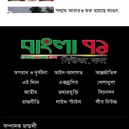
পদ্মায় আবারও শুরু হয়েছে ভাঙন,
৫
আতঙ্কে জনসাধারণ
রাষ্ট্রপতি নির্বাচনে প্রার্থী দেবে
৬
জামায়াত
ওমান নয়, হরমুজ খোলা যুক্তরাষ্ট্রের
৭
শর্ত মানার ওপর নির্ভর করছে:
অপরাধ ও দুর্ঘটনা
আইন-আদালত
আন্তর্জাতিক
আইআরজিসি
এই দিনে
এক্সক্লুসিভ
খেলাধুলা
প্রস্তাবিত জ্বালানি তেল নীতিমালায়
জাতীয়
তথ্যপ্রযুক্তি
বিনোদন
৮
কাউকে বিশেষ সুবিধা দেওয়ার
রাজনীতি
লাইফ স্টাইল
লীড নিউজ
সুযোগ নেই
মেসির বাবা আর নেই!
সম্পাদক মন্ডলী
৯