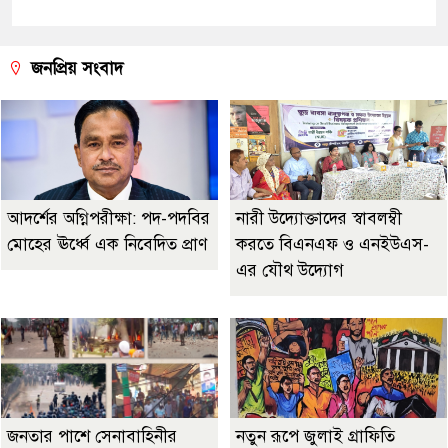
জনপ্রিয় সংবাদ
আদর্শের অগ্নিপরীক্ষা: পদ-পদবির
নারী উদ্যোক্তাদের স্বাবলম্বী
মোহের ঊর্ধ্বে এক নিবেদিত প্রাণ
করতে বিএনএফ ও এনইউএস-
এর যৌথ উদ্যোগ
জনতার পাশে সেনাবাহিনীর
নতুন রূপে জুলাই গ্রাফিতি