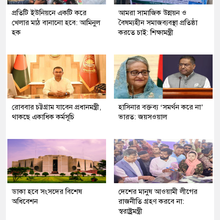
প্রতিটি ইউনিয়নে একটি করে
আমরা সামাজিক উন্নয়ন ও
খেলার মাঠ বানানো হবে: আমিনুল
বৈষম্যহীন সমাজব্যবস্থা প্রতিষ্ঠা
হক
করতে চাই: শিক্ষামন্ত্রী
রোববার চট্টগ্রাম যাবেন প্রধানমন্ত্রী,
হাসিনার বক্তব্য ‘সমর্থন করে না’
থাকছে একাধিক কর্মসূচি
ভারত: জয়সওয়াল
ডাকা হবে সংসদের বিশেষ
দেশের মানুষ আওয়ামী লীগের
অধিবেশন
রাজনীতি গ্রহণ করবে না:
স্বরাষ্ট্রমন্ত্রী