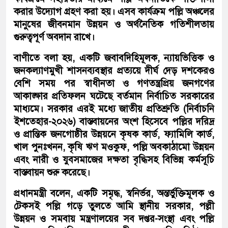
করার উদ্যোগ গ্রহণ করা হয়। এসব কার্যক্রম পল্লি অঞ্চলের
মানুষের জীবনমান উন্নয়ন ও অর্থনৈতিক গতিশীলতায়
গুরুত্বপূর্ণ অবদান রাখে।
বাণীতে বলা হয়, একটি জবাবদিহিমূলক, ন্যায়ভিত্তিক ও
জনকল্যাণমুখী শাসনব্যবস্থার প্রত্যয়ে দীর্ঘ দেড় দশকেরও
বেশি সময় পর স্বাধীনতা ও গণতন্ত্রপ্রিয় জনগণের
আকাঙ্ক্ষার প্রতিফলন ঘটেছে বর্তমান নির্বাচিত সরকারের
মাধ্যমে। সরকার এরই মধ্যে জাতীয় প্রতিশ্রুতি (নির্বাচনি
ইশতেহার-২০২৬) বাস্তবায়নের অংশ হিসেবে পল্লির দরিদ্র
ও প্রান্তিক জনগোষ্ঠীর উন্নয়নে কৃষক কার্ড, ফ্যামিলি কার্ড,
খাল পুনঃখনন, কৃষি ঋণ মওকুফ, পল্লি অবকাঠামো উন্নয়ন
এবং নারী ও যুবসমাজের দক্ষতা বৃদ্ধিসহ বিভিন্ন কর্মসূচি
বাস্তবায়ন শুরু করেছে।
প্রধানমন্ত্রী বলেন, একটি সমৃদ্ধ, স্বনির্ভর, অন্তর্ভুক্তিমূলক ও
টেকসই পল্লি গড়ে তুলতে আমি স্থানীয় সরকার, পল্লী
উন্নয়ন ও সমবায় মন্ত্রণালয়ের সব দপ্তর-সংস্থা এবং পল্লি