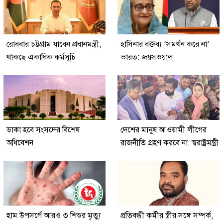
রোববার চট্টগ্রাম যাবেন প্রধানমন্ত্রী,
হাসিনার বক্তব্য ‘সমর্থন করে না’
থাকছে একাধিক কর্মসূচি
ভারত: জয়সওয়াল
ডাকা হবে সংসদের বিশেষ
দেশের মানুষ আওয়ামী লীগের
অধিবেশন
রাজনীতি গ্রহণ করবে না: স্বরাষ্ট্রমন্ত্রী
হাম উপসর্গে আরও ৩ শিশুর মৃত্যু
প্রতিবন্ধী কর্মীর স্ত্রীর সঙ্গে সম্পর্ক,