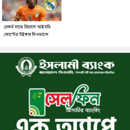
রেকর্ড দামে রিয়ালে আইভরি
কোস্টের উইঙ্গার দিওমান্দে