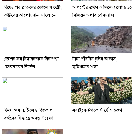
বিয়ের পর প্রাক্তনের কোলে শুভশ্রী,
আগস্টের প্রথম ৫ দিনে এলো ৬০২
ভক্তদের আলোচনা-সমালোচনা
মিলিয়ন ডলার রেমিট্যান্স
দেশের সব বিমানবন্দরে নিরাপত্তা
টানা পাঁচদিন বৃষ্টির আভাস,
জোরদারের নির্দেশ
ভূমিধসের শঙ্কা
ফিফা ক্ষমা চাইলেও বিশ্বকাপ
সবাইকে টপকে শীর্ষে শাহরুখ
বর্জনের সিদ্ধান্তে অনড় উয়েফা