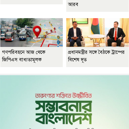
আরব
গণপরিবহনে আজ থেকে
প্রধানমন্ত্রীর সঙ্গে বৈঠকে ট্রাম্পের
জিপিএস বাধ্যতামূলক
বিশেষ দূত