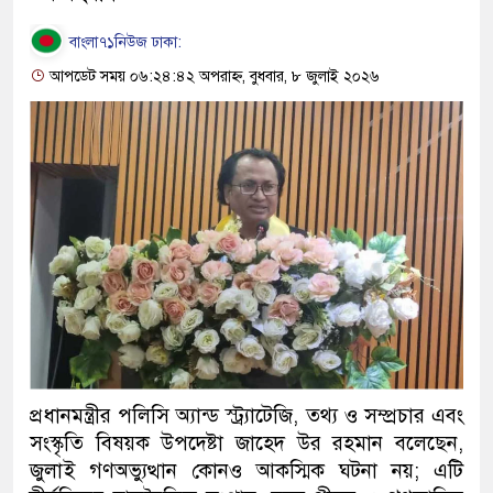
বাংলা৭১নিউজ ঢাকা:
আপডেট সময় ০৬:২৪:৪২ অপরাহ্ন, বুধবার, ৮ জুলাই ২০২৬
‎‎প্রধানমন্ত্রীর পলিসি অ্যান্ড স্ট্র্যাটেজি, তথ্য ও সম্প্রচার এবং
সংস্কৃতি বিষয়ক উপদেষ্টা জাহেদ উর রহমান বলেছেন,
জুলাই গণঅভ্যুত্থান কোনও আকস্মিক ঘটনা নয়; এটি