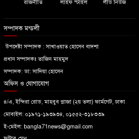
রাজনীতি
লাইফ স্টাইল
লীড নিউজ
সম্পাদক মন্ডলী
উপদেষ্টা সম্পাদক : সাখাওয়াত হোসেন বাদশা
প্রধান সম্পাদকঃ তাজিন মাহমুদ
সম্পাদক: ডা: সাদিয়া হোসেন
অফিস ও যোগাযোগ
৪/এ, ইন্দিরা রোড, মাহবুব প্লাজা (২য় তলা) ফার্মগেট, ঢাকা
মোবাইল: ০১৯৭১-১৯৩৯৩৪, ০১৫৫২-৩১৮৩৩৯
ই-মেইল:
bangla71news@gmail.com
ফুটার মেনু