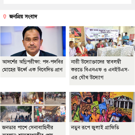
জনপ্রিয় সংবাদ
আদর্শের অগ্নিপরীক্ষা: পদ-পদবির
নারী উদ্যোক্তাদের স্বাবলম্বী
মোহের ঊর্ধ্বে এক নিবেদিত প্রাণ
করতে বিএনএফ ও এনইউএস-
এর যৌথ উদ্যোগ
জনতার পাশে সেনাবাহিনীর
নতুন রূপে জুলাই গ্রাফিতি