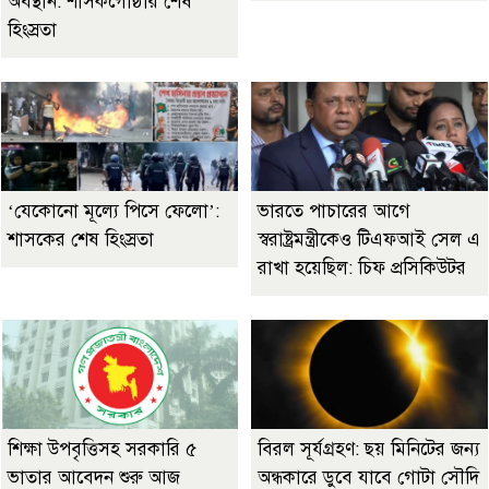
অবস্থান: শাসকগোষ্ঠীর শেষ
হিংস্রতা
‘যেকোনো মূল্যে পিসে ফেলো’:
ভারতে পাচারের আগে
শাসকের শেষ হিংস্রতা
স্বরাষ্ট্রমন্ত্রীকেও টিএফআই সেল এ
রাখা হয়েছিল: চিফ প্রসিকিউটর
শিক্ষা উপবৃত্তিসহ সরকারি ৫
বিরল সূর্যগ্রহণ: ছয় মিনিটের জন্য
ভাতার আবেদন শুরু আজ
অন্ধকারে ডুবে যাবে গোটা সৌদি