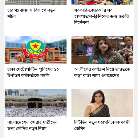
চার মন্ত্রণালয় ও বিভাগে নতুন
সরকারি-বেসরকারি সব
সচিব
হাসপাতাল-ক্লিনিকের জন্য জরুরি
নির্দেশনা
ঢাকা মেট্রোপলিটন পুলিশের ১২
আ.লীগের কার্যক্রম নিয়ে ভারতকে
ঊর্ধ্বতন কর্মকর্তাকে বদলি
কড়া বার্তা শামা ওবায়েদের
বাংলাদেশের ওমরাহ যাত্রীদের
বিটিভির নতুন মহাপরিচালক কাজী
জন্য সৌদির নতুন নিয়ম
জেসিন