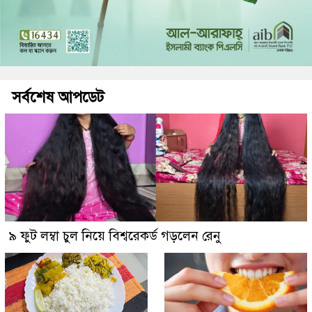
সর্বশেষ আপডেট
৯ ফুট লম্বা চুল নিয়ে বিশ্বরেকর্ড গড়লেন রেনু