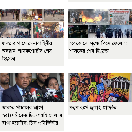
জনতার পাশে সেনাবাহিনীর
‘যেকোনো মূল্যে পিসে ফেলো’:
অবস্থান: শাসকগোষ্ঠীর শেষ
শাসকের শেষ হিংস্রতা
হিংস্রতা
ভারতে পাচারের আগে
নতুন রূপে জুলাই গ্রাফিতি
স্বরাষ্ট্রমন্ত্রীকেও টিএফআই সেল এ
রাখা হয়েছিল: চিফ প্রসিকিউটর