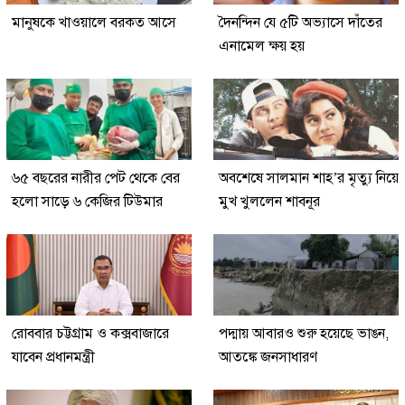
মানুষকে খাওয়ালে বরকত আসে
দৈনন্দিন যে ৫টি অভ্যাসে দাঁতের
এনামেল ক্ষয় হয়
৬৫ বছরের নারীর পেট থেকে বের
অবশেষে সালমান শাহ’র মৃত্যু নিয়ে
হলো সাড়ে ৬ কেজির টিউমার
মুখ খুললেন শাবনূর
রোববার চট্টগ্রাম ও কক্সবাজারে
পদ্মায় আবারও শুরু হয়েছে ভাঙন,
যাবেন প্রধানমন্ত্রী
আতঙ্কে জনসাধারণ