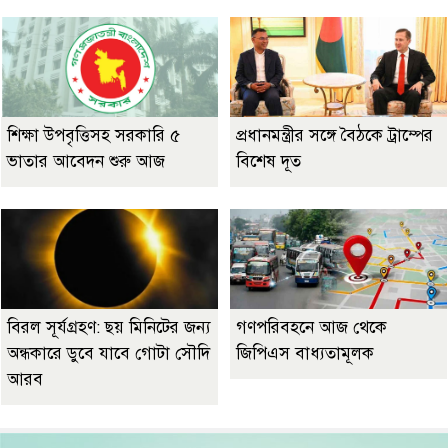
শিক্ষা উপবৃত্তিসহ সরকারি ৫
প্রধানমন্ত্রীর সঙ্গে বৈঠকে ট্রাম্পের
ভাতার আবেদন শুরু আজ
বিশেষ দূত
বিরল সূর্যগ্রহণ: ছয় মিনিটের জন্য
গণপরিবহনে আজ থেকে
অন্ধকারে ডুবে যাবে গোটা সৌদি
জিপিএস বাধ্যতামূলক
আরব