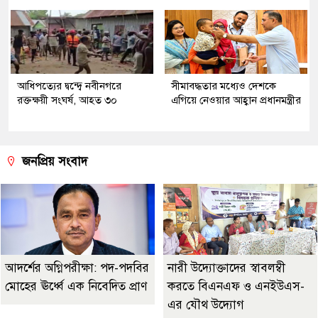
আধিপত্যের দ্বন্দ্বে নবীনগরে
সীমাবদ্ধতার মধ্যেও দেশকে
রক্তক্ষয়ী সংঘর্ষ, আহত ৩০
এগিয়ে নেওয়ার আহ্বান প্রধানমন্ত্রীর
জনপ্রিয় সংবাদ
আদর্শের অগ্নিপরীক্ষা: পদ-পদবির
নারী উদ্যোক্তাদের স্বাবলম্বী
মোহের ঊর্ধ্বে এক নিবেদিত প্রাণ
করতে বিএনএফ ও এনইউএস-
এর যৌথ উদ্যোগ