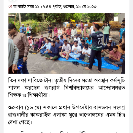
আপডেট সময় ১১:১৭:৪৪ পূর্বাহ্ন, শুক্রবার, ১৬ মে ২০২৫
তিন দফা দাবিতে টানা তৃতীয় দিনের মতো অবস্থান কর্মসূচি
পালন করছেন জগন্নাথ বিশ্ববিদ্যালয়ের আন্দোলনরত
শিক্ষক ও শিক্ষার্থীরা।
শুক্রবার (১৬ মে) সকালে প্রধান উপদেষ্টার বাসভবন সংলগ্ন
রাজধানীর কাকরাইল এলাকা ঘুরে আন্দোলনের এমন চিত্র
দেখা গেছে।