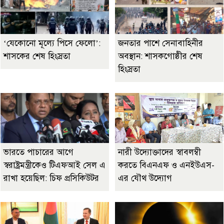
‘যেকোনো মূল্যে পিসে ফেলো’:
জনতার পাশে সেনাবাহিনীর
শাসকের শেষ হিংস্রতা
অবস্থান: শাসকগোষ্ঠীর শেষ
হিংস্রতা
ভারতে পাচারের আগে
নারী উদ্যোক্তাদের স্বাবলম্বী
স্বরাষ্ট্রমন্ত্রীকেও টিএফআই সেল এ
করতে বিএনএফ ও এনইউএস-
রাখা হয়েছিল: চিফ প্রসিকিউটর
এর যৌথ উদ্যোগ