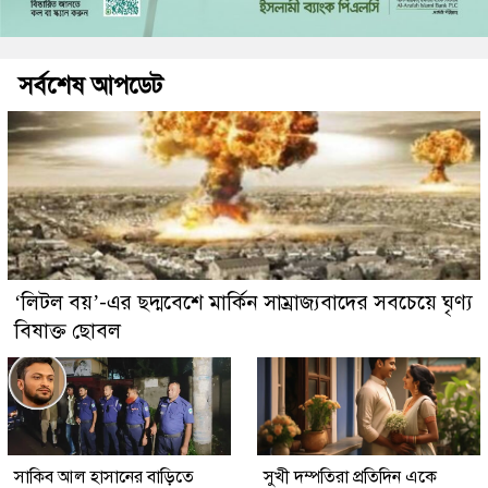
সর্বশেষ আপডেট
‘লিটল বয়’-এর ছদ্মবেশে মার্কিন সাম্রাজ্যবাদের সবচেয়ে ঘৃণ্য
বিষাক্ত ছোবল
সাকিব আল হাসানের বাড়িতে
সুখী দম্পতিরা প্রতিদিন একে