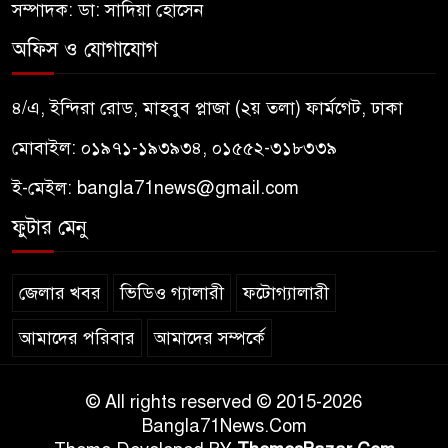
সম্পাদক: ডা: সাদিয়া হোসেন
অফিস ও যোগাযোগ
৪/এ, ইন্দিরা রোড, মাহবুব প্লাজা (২য় তলা) ফার্মগেট, ঢাকা
মোবাইল: ০১৯৭১-১৯৩৯৩৪, ০১৫৫২-৩১৮৩৩৯
ই-মেইল:
bangla71news@gmail.com
ফুটার মেনু
জেলার খবর
ভিডিও গ্যালারী
ফটোগ্যালারী
আমাদের পরিবার
আমাদের সম্পর্কে
© All rights reserved © 2015-2026
Bangla71News.Com