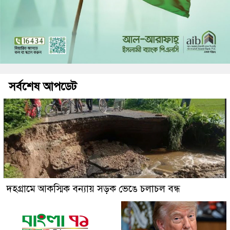
সর্বশেষ আপডেট
দহগ্রামে আকস্মিক বন্যায় সড়ক ভেঙে চলাচল বন্ধ