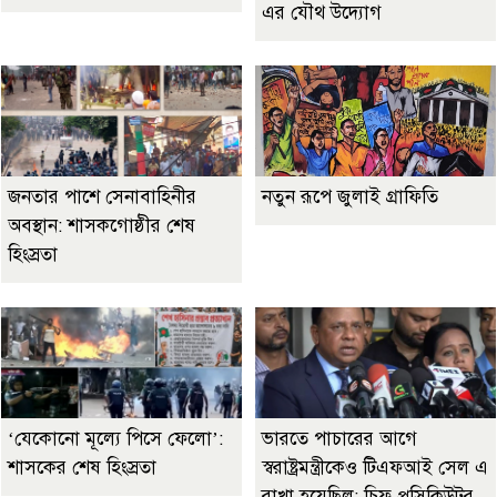
এর যৌথ উদ্যোগ
জনতার পাশে সেনাবাহিনীর
নতুন রূপে জুলাই গ্রাফিতি
অবস্থান: শাসকগোষ্ঠীর শেষ
হিংস্রতা
‘যেকোনো মূল্যে পিসে ফেলো’:
ভারতে পাচারের আগে
শাসকের শেষ হিংস্রতা
স্বরাষ্ট্রমন্ত্রীকেও টিএফআই সেল এ
রাখা হয়েছিল: চিফ প্রসিকিউটর