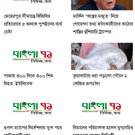
মেহেরপুর সীমান্তে বিজিবির
মার্কিন ‘অস্ত্রের মজুত’ নিয়ে
প্রতিরোধে ৫ জনকে পুশইনের ব্যর্থ
গোয়েন্দা তথ্য ফাঁসকারীদের কঠোর
চেষ্টা
শাস্তির হুঁশিয়ারি ট্রাম্পের
গাজায় ৩০০ দিনে ৩০০ শিশু
কুয়াকাটায় ধরা পড়লো পৌনে ২
নিহত: ইউনিসেফ
কেজির রূপচাঁদা
গুগল ম্যাপের নির্দেশনায় ভুল পথে
বিমানের পরিচালক হলেন যুগ্মসচিব