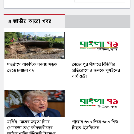
এ জাতীয় আরো খবর
দহগ্রামে আকস্মিক বন্যায় সড়ক
মেহেরপুর সীমান্তে বিজিবির
ভেঙে চলাচল বন্ধ
প্রতিরোধে ৫ জনকে পুশইনের
ব্যর্থ চেষ্টা
মার্কিন ‘অস্ত্রের মজুত’ নিয়ে
গাজায় ৩০০ দিনে ৩০০ শিশু
গোয়েন্দা তথ্য ফাঁসকারীদের
নিহত: ইউনিসেফ
কঠোর শাস্তির হুঁশিয়ারি ট্রাম্পের