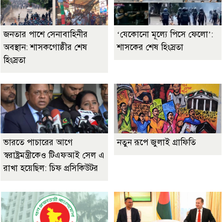
জনতার পাশে সেনাবাহিনীর
‘যেকোনো মূল্যে পিসে ফেলো’:
অবস্থান: শাসকগোষ্ঠীর শেষ
শাসকের শেষ হিংস্রতা
হিংস্রতা
ভারতে পাচারের আগে
নতুন রূপে জুলাই গ্রাফিতি
স্বরাষ্ট্রমন্ত্রীকেও টিএফআই সেল এ
রাখা হয়েছিল: চিফ প্রসিকিউটর