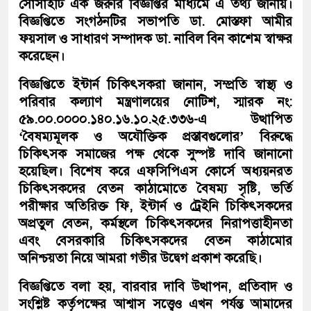
সোসাইটি এক জরুরি বিজ্ঞপ্তির মাধ্যমে এ তথ্য জানায়।
বিজ্ঞপ্তিতে সংগঠনটির সভাপতি ডা. মোস্তফা আমীর
ফয়সাল ও সাধারণ সম্পাদক ডা. নাবিল বিন কাশেম স্বাক্ষর
করেছেন।
বিজ্ঞপ্তিতে ইন্টার্ন চিকিৎসকরা জানান, সম্প্রতি স্বাস্থ্য ও
পরিবার কল্যাণ মন্ত্রণালয়ের নোটিশ, স্মারক নং:
৫৯.০০.০০০০.১৪০.১৬.১০.২৫.৩৩৬-এ উত্থাপিত
‘বৈষম্যমূলক ও অযৌক্তিক প্রস্তাবগুলোর’ বিরুদ্ধে
চিকিৎসক সমাজের পক্ষ থেকে সুস্পষ্ট দাবি জানানো
হয়েছিল। বিশেষ করে এফসিপিএস কোর্সে অধ্যয়নরত
চিকিৎসকদের বেতন কাঠামোতে বৈষম্য সৃষ্টি, ভর্তি
পরীক্ষার অতিরিক্ত ফি, ইন্টার্ন ও ট্রেইনি চিকিৎসকদের
অপ্রতুল বেতন, কর্মস্থলে চিকিৎসকদের নিরাপত্তাহীনতা
এবং বেসরকারি চিকিৎসকদের বেতন কাঠামোর
অনিশ্চয়তা নিয়ে আমরা গভীর উদ্বেগ প্রকাশ করেছি।
বিজ্ঞপ্তিতে বলা হয়, বারবার দাবি উত্থাপন, প্রতিবাদ ও
সংশ্লিষ্ট কর্তৃপক্ষের আশ্বাস সত্ত্বেও এখন পর্যন্ত আমাদের