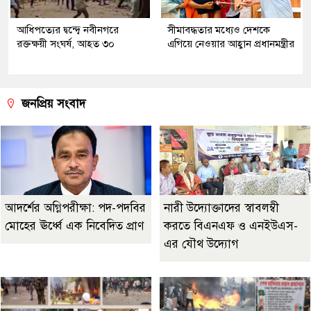
আধিপত্যের দ্বন্দ্বে নবীনগরে
সীমাবদ্ধতার মধ্যেও দেশকে
রক্তক্ষয়ী সংঘর্ষ, আহত ৩০
এগিয়ে নেওয়ার আহ্বান প্রধানমন্ত্রীর
জনপ্রিয় সংবাদ
আদর্শের অগ্নিপরীক্ষা: পদ-পদবির
নারী উদ্যোক্তাদের স্বাবলম্বী
মোহের ঊর্ধ্বে এক নিবেদিত প্রাণ
করতে বিএনএফ ও এনইউএস-
এর যৌথ উদ্যোগ