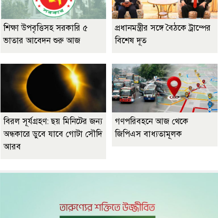
শিক্ষা উপবৃত্তিসহ সরকারি ৫
প্রধানমন্ত্রীর সঙ্গে বৈঠকে ট্রাম্পের
ভাতার আবেদন শুরু আজ
বিশেষ দূত
বিরল সূর্যগ্রহণ: ছয় মিনিটের জন্য
গণপরিবহনে আজ থেকে
অন্ধকারে ডুবে যাবে গোটা সৌদি
জিপিএস বাধ্যতামূলক
আরব