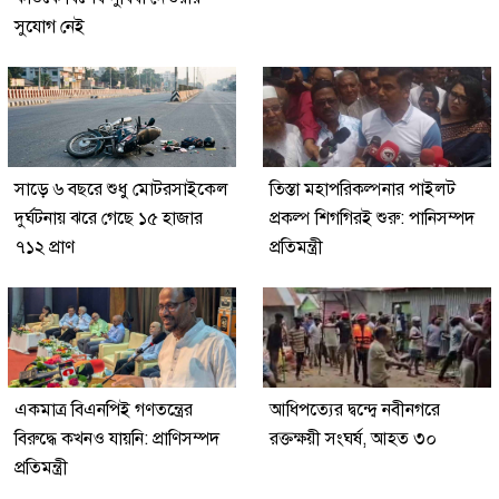
সুযোগ নেই
সাড়ে ৬ বছরে শুধু মোটরসাইকেল
তিস্তা মহাপরিকল্পনার পাইলট
দুর্ঘটনায় ঝরে গেছে ১৫ হাজার
প্রকল্প শিগগিরই শুরু: পানিসম্পদ
৭১২ প্রাণ
প্রতিমন্ত্রী
একমাত্র বিএনপিই গণতন্ত্রের
আধিপত্যের দ্বন্দ্বে নবীনগরে
বিরুদ্ধে কখনও যায়নি: প্রাণিসম্পদ
রক্তক্ষয়ী সংঘর্ষ, আহত ৩০
প্রতিমন্ত্রী