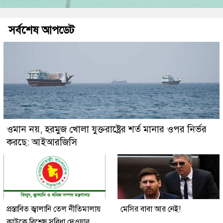
সর্বশেষ আপডেট
ওমান নয়, হরমুজ খোলা যুক্তরাষ্ট্রের শর্ত মানার ওপর নির্ভর
করছে: আইআরজিসি
প্রস্তাবিত জ্বালানি তেল নীতিমালায়
মেসির বাবা আর নেই!
কাউকে বিশেষ সুবিধা দেওয়ার