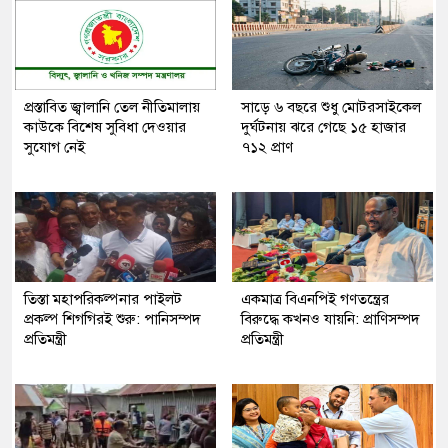
প্রস্তাবিত জ্বালানি তেল নীতিমালায়
সাড়ে ৬ বছরে শুধু মোটরসাইকেল
কাউকে বিশেষ সুবিধা দেওয়ার
দুর্ঘটনায় ঝরে গেছে ১৫ হাজার
সুযোগ নেই
৭১২ প্রাণ
তিস্তা মহাপরিকল্পনার পাইলট
একমাত্র বিএনপিই গণতন্ত্রের
প্রকল্প শিগগিরই শুরু: পানিসম্পদ
বিরুদ্ধে কখনও যায়নি: প্রাণিসম্পদ
প্রতিমন্ত্রী
প্রতিমন্ত্রী