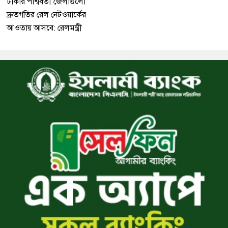
ঢাকার পার্শ্ববর্তী জেলাগুলো
দ্রুতগতির রেল নেটওয়ার্কের
আওতায় আসবে: রেলমন্ত্রী