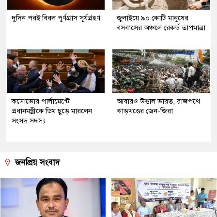
দুদিন পরই বিরল পূর্ণগ্রাস সূর্যগ্রহণ
জুলাইয়ে ৯০ কোটি মানুষের
বসবাসের অঞ্চলে রেকর্ড তাপমাত্রা
কসোভোর পার্লামেন্টে
আবারও উত্তাল ভারত, রাজপথে
প্রধানমন্ত্রীকে ডিম ছুড়ে মারলেন
ঝাড়খণ্ডের জেন-জিরা
সংসদ সদস্য
জনপ্রিয় সংবাদ