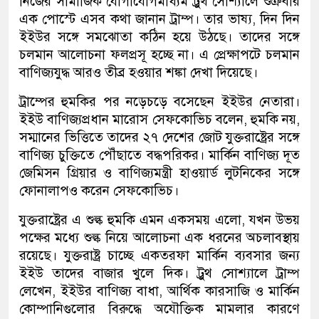
নিজের সামাজিক যোগাযোগমাধ্যম ট্রুথ সোশ্যালে শুক্রবার
এক পোস্টে এসব কথা জানান ট্রাম্প। তার ভাষ্য, দিন দিন
ইইউর সঙ্গে সমঝোতা কঠিন হয়ে উঠছে। তাদের সঙ্গে
চলমান আলোচনা ফলপ্রসূ হচ্ছে না। এ প্রেক্ষাপটে চলমান
বাণিজ্যযুদ্ধ আরও তীব্র হওয়ার শঙ্কা দেখা দিয়েছে।
ট্রাম্পের হুমকির পর নড়েচড়ে বসেছেন ইইউর নেতারা।
ইইউ বাণিজ্যপ্রধান মারোস সেফকোভিচ বলেন, হুমকি নয়,
সম্মানের ভিত্তিতে তাদের ২৭ দেশের জোট যুক্তরাষ্ট্রের সঙ্গে
বাণিজ্য চুক্তিতে পৌঁছাতে বদ্ধপরিকর। মার্কিন বাণিজ্য দূত
জেমিসন গ্রিয়ার ও বাণিজ্যমন্ত্রী হাওয়ার্ড লুটনিকের সঙ্গে
ফোনালাপও করেন সেফকোভিচ।
যুক্তরাষ্ট্রের এ শুল্ক হুমকি এমন একসময় এলো, যখন উভয়
পক্ষের মধ্যে শুল্ক নিয়ে আলোচনা এক ধরনের অচলাবস্থায়
রয়েছে। যুক্তরাষ্ট্র চাচ্ছে একতরফা মার্কিন ব্যবসার জন্য
ইইউ তাদের বাজার খুলে দিক। ট্রুথ সোশ্যালে ট্রাম্প
লেখেন, ইইউর বাণিজ্য বাধা, আর্থিক কারসাজি ও মার্কিন
কোম্পানিগুলোর বিরুদ্ধে অযৌক্তিক মামলার কারণে