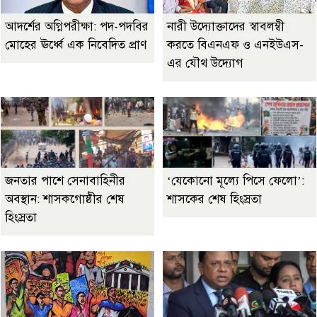
আদর্শের অগ্নিপরীক্ষা: পদ-পদবির
নারী উদ্যোক্তাদের স্বাবলম্বী
মোহের ঊর্ধ্বে এক নিবেদিত প্রাণ
করতে বিএনএফ ও এনইউএস-
এর যৌথ উদ্যোগ
জনতার পাশে সেনাবাহিনীর
‘যেকোনো মূল্যে পিসে ফেলো’:
অবস্থান: শাসকগোষ্ঠীর শেষ
শাসকের শেষ হিংস্রতা
হিংস্রতা