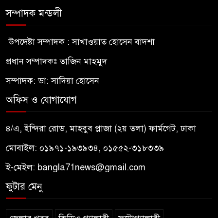
সম্পাদক মন্ডলী
উপদেষ্টা সম্পাদক : সাখাওয়াত হোসেন বাদশা
প্রধান সম্পাদকঃ তাজিন মাহমুদ
সম্পাদক: ডা: সাদিয়া হোসেন
অফিস ও যোগাযোগ
৪/এ, ইন্দিরা রোড, মাহবুব প্লাজা (২য় তলা) ফার্মগেট, ঢাকা
মোবাইল: ০১৯৭১-১৯৩৯৩৪, ০১৫৫২-৩১৮৩৩৯
ই-মেইল:
bangla71news@gmail.com
ফুটার মেনু