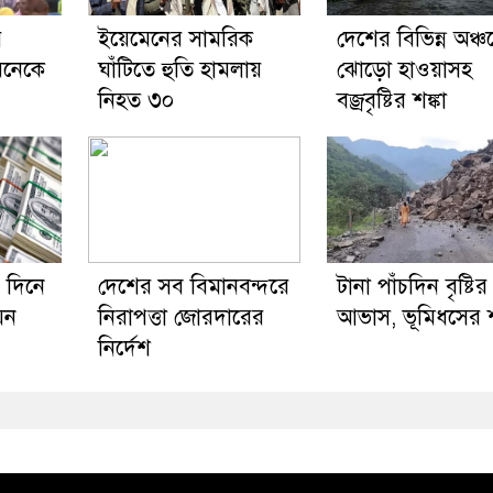
য়
ইয়েমেনের সামরিক
দেশের বিভিন্ন অঞ্চ
অনেকে
ঘাঁটিতে হুতি হামলায়
ঝোড়ো হাওয়াসহ
নিহত ৩০
বজ্রবৃষ্টির শঙ্কা
 দিনে
দেশের সব বিমানবন্দরে
টানা পাঁচদিন বৃষ্টির
য়ন
নিরাপত্তা জোরদারের
আভাস, ভূমিধসের শ
নির্দেশ