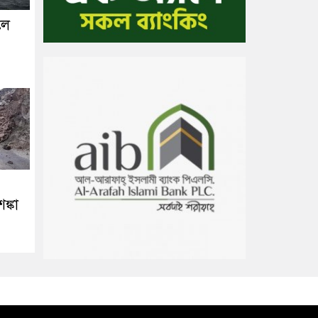
লে
ঙ্কা