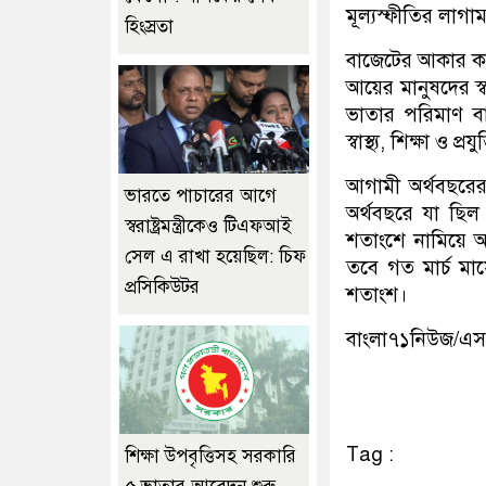
মূল্যস্ফীতির লাগা
হিংস্রতা
বাজেটের আকার কমা
আয়ের মানুষদের স্ব
ভাতার পরিমাণ বা
স্বাস্থ্য, শিক্ষা ও 
আগামী অর্থবছরের
ভারতে পাচারের আগে
অর্থবছরে যা ছি
স্বরাষ্ট্রমন্ত্রীকেও টিএফআই
শতাংশে নামিয়ে আ
সেল এ রাখা হয়েছিল: চিফ
তবে গত মার্চ মাস
প্রসিকিউটর
শতাংশ।
বাংলা৭১নিউজ/এ
Tag :
শিক্ষা উপবৃত্তিসহ সরকারি