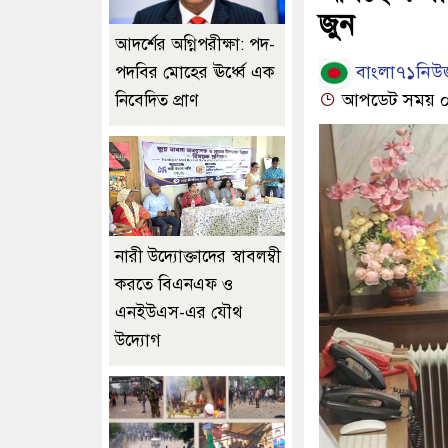
জুন
আদর্শের অগ্নিপরীক্ষা: পদ-
বাংলা৭১নিউজ
পদবির মোহের ঊর্ধ্বে এক
আপডেট সময় ০৫:
নিবেদিত প্রাণ
নারী উদ্যোক্তাদের স্বাবলম্বী
করতে বিএনএফ ও
এনইউএস-এর যৌথ
উদ্যোগ