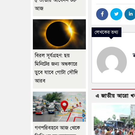
৫ ভাতার আবেদন শুরু
আজ
লেখকের তথ্য
বিরল সূর্যগ্রহণ: ছয়
মিনিটের জন্য অন্ধকারে
ডুবে যাবে গোটা সৌদি
আরব
এ জাতীয় আরো খ
গণপরিবহনে আজ থেকে