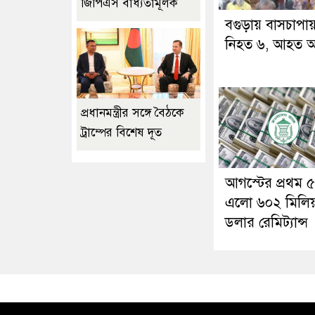
জিপিএস বাধ্যতামূলক
বগুড়ায় বাসচাপা
নিহত ৬, আহত 
প্রধানমন্ত্রীর সঙ্গে বৈঠকে
ট্রাম্পের বিশেষ দূত
আগস্টের প্রথম ৫
এলো ৬০২ মিলি
ডলার রেমিট্যান্স