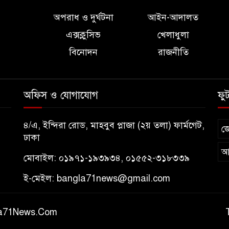
অপরাধ ও দুর্ঘটনা
আইন-আদালত
এক্সক্লুসিভ
খেলাধুলা
বিনোদন
রাজনীতি
অফিস ও যোগাযোগ
ফু
৪/এ, ইন্দিরা রোড, মাহবুব প্লাজা (২য় তলা) ফার্মগেট,
জ
ঢাকা
আ
মোবাইল: ০১৯৭১-১৯৩৯৩৪, ০১৫৫২-৩১৮৩৩৯
ই-মেইল:
bangla71news@gmail.com
gla71News.Com