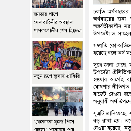
চলতি অর্থবছরের
জনতার পাশে
অর্থবছরের জন্য
সেনাবাহিনীর অবস্থান:
অন্তর্বর্তীকালীন
শাসকগোষ্ঠীর শেষ হিংস্রতা
উপদেষ্টা ড. সাহে
সম্প্রতি কো-অর্ডি
হয়েছে বলে অর্থ মন্
সূত্রে জানা গেছে,
উপদেষ্টা টেলিভি
নতুন রূপে জুলাই গ্রাফিতি
হওয়ার আগেই বা
ঘোষণার নীতিগত স
বাজেট দেওয়া হ
অনুযায়ী অর্থ উপদে
সূত্রটি জানিয়েছে
বড় রাখা হয়। তব
‘যেকোনো মূল্যে পিসে
নেওয়া হয়েছে। নতু
ফেলো’: শাসকের শেষ