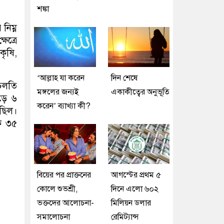
শঙ্কা
নিম্ন
েত্রে
কৃষি,
‘আল্লাহ যা করেন
দিন শেষে
 চলতি
মঙ্গলের জন্যই
একাকীত্বের অনুভূতি
ড়ে ৬
করেন’ ব্যাখ্যা কী?
েছিল।
িক ৩৫
বিয়ের পর প্রাক্তনের
আগস্টের প্রথম ৫
কোলে শুভশ্রী,
দিনে এলো ৬০২
ভক্তদের আলোচনা-
মিলিয়ন ডলার
সমালোচনা
রেমিট্যান্স