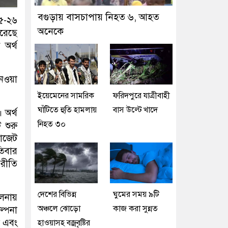
বগুড়ায় বাসচাপায় নিহত ৬, আহত
৫-২৬
অনেকে
রেছে
 অর্থ
নেওয়া
ইয়েমেনের সামরিক
ফরিদপুরে যাত্রীবাহী
ঘাঁটিতে হুতি হামলায়
বাস উল্টে খাদে
 অর্থ
নিহত ৩০
 শুরু
াজেট
তিবার
রীতি
দেশের বিভিন্ন
ঘুমের সময় ৯টি
ুলনায়
অঞ্চলে ঝোড়ো
কাজ করা সুন্নত
্পনা
া এবং
হাওয়াসহ বজ্রবৃষ্টির