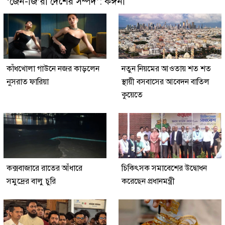
‘জেন-জি’রা দেশের সম্পদ’: কঙ্গনা
কাঁধখোলা গাউনে নজর কাড়লেন
নতুন নিয়মের আওতায় শত শত
নুসরাত ফারিয়া
স্থায়ী বসবাসের আবেদন বাতিল
কুয়েতে
কক্সবাজারে রাতের আঁধারে
চিকিৎসক সমাবেশের উদ্বোধন
সমুদ্রের বালু চুরি
করেছেন প্রধানমন্ত্রী