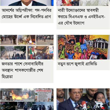
আদর্শের অগ্নিপরীক্ষা: পদ-পদবির
নারী উদ্যোক্তাদের স্বাবলম্বী
মোহের ঊর্ধ্বে এক নিবেদিত প্রাণ
করতে বিএনএফ ও এনইউএস-
এর যৌথ উদ্যোগ
জনতার পাশে সেনাবাহিনীর
নতুন রূপে জুলাই গ্রাফিতি
অবস্থান: শাসকগোষ্ঠীর শেষ
হিংস্রতা