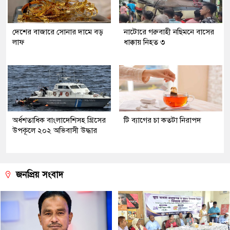
দেশের বাজারে সোনার দামে বড়
নাটোরে গরুবাহী নছিমনে বাসের
লাফ
ধাক্কায় নিহত ৩
অর্ধশতাধিক বাংলাদেশিসহ গ্রিসের
টি ব্যাগের চা কতটা নিরাপদ
উপকূলে ২০২ অভিবাসী উদ্ধার
জনপ্রিয় সংবাদ