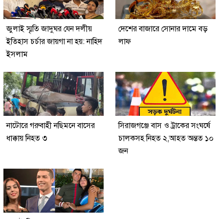
জুলাই স্মৃতি জাদুঘর যেন দলীয়
দেশের বাজারে সোনার দামে বড়
ইতিহাস চর্চার জায়গা না হয়: নাহিদ
লাফ
ইসলাম
নাটোরে গরুবাহী নছিমনে বাসের
সিরাজগঞ্জে বাস ও ট্রাকের সংঘর্ষে
ধাক্কায় নিহত ৩
চালকসহ নিহত ২,আহত অন্তত ১০
জন