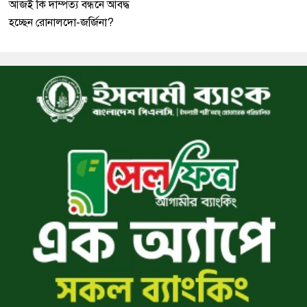
আজই কি দাম্পত্য বন্ধনে আবদ্ধ
হচ্ছেন রোনালদো-জর্জিনা?