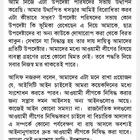
আমি নিজে এটা উপদেষ্টা পরিষদের সভায় উত্থাপন
করেছি। আমার উত্থাপিত খসড়ার আমিই বিরোধিতা করব
এটা কীভাবে সম্ভব? উপদেষ্টা পরিষদের সভায় কোন
উপদেষ্টা কি ভূমিকা রেখেছেন এ নিয়ে আমাকে, ছাত্র
উপদেষ্টাদের বা অন্য কাউকে দোষারোপ করা থেকে বিরত
থাকুন। সেখানে যা সিদ্ধান্ত হয় তার দায় দায়িত্ব আমাদের
প্রতিটি উপদেষ্টার। আমাদের মধ্যে আওয়ামী লীগের বিষয়ে
ব্যবস্থা গ্রহণের প্রশ্নে কোনো দ্বিমত নেই। তবে পদ্ধতি নিয়ে
সবার নিজস্ব মত থাকতেই পারে।
আসিফ নজরুল বলেন, আমাদের এটা মনে রাখা প্রয়োজন
যে, আইসিটি আইন চাইলেই আমরা কয়েকদিনের মধ্যে
সংশোধন করতে পারব। আওয়ামী লীগকে নিষিদ্ধ করার
জন্য সন্ত্রাস দমন আইনসহ অন্য আইনগুলোও আছে।
কাজেই আইন কোনো সমস্যা না। রাজনৈতিক দলগুলো
আওয়ামী লীগের নিষিদ্ধকরণ চাইলে বা বিচারিক আদালত
এ সম্পর্কে কোনো পর্যবেক্ষণ বা রায় আসলে অবশ্যই
আইনানুগভাবে দ্রুত আওয়ামী লীগকে নিষিদ্ধ করা যাবে।
আমরা সেই প্রত্যাশায় আছি। ইনশাল্লাহ্।