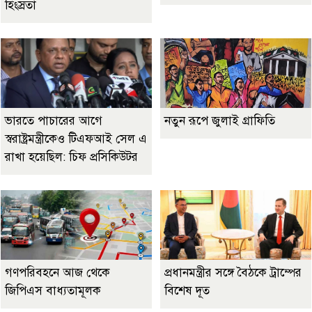
হিংস্রতা
ভারতে পাচারের আগে
নতুন রূপে জুলাই গ্রাফিতি
স্বরাষ্ট্রমন্ত্রীকেও টিএফআই সেল এ
রাখা হয়েছিল: চিফ প্রসিকিউটর
গণপরিবহনে আজ থেকে
প্রধানমন্ত্রীর সঙ্গে বৈঠকে ট্রাম্পের
জিপিএস বাধ্যতামূলক
বিশেষ দূত