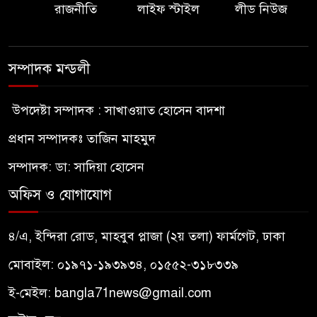
রাজনীতি
লাইফ স্টাইল
লীড নিউজ
সম্পাদক মন্ডলী
উপদেষ্টা সম্পাদক : সাখাওয়াত হোসেন বাদশা
প্রধান সম্পাদকঃ তাজিন মাহমুদ
সম্পাদক: ডা: সাদিয়া হোসেন
অফিস ও যোগাযোগ
৪/এ, ইন্দিরা রোড, মাহবুব প্লাজা (২য় তলা) ফার্মগেট, ঢাকা
মোবাইল: ০১৯৭১-১৯৩৯৩৪, ০১৫৫২-৩১৮৩৩৯
ই-মেইল:
bangla71news@gmail.com