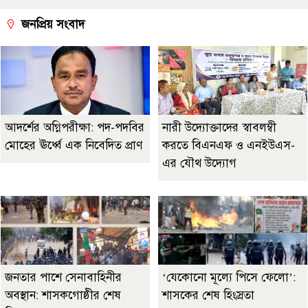
জনপ্রিয় সংবাদ
আদর্শের অগ্নিপরীক্ষা: পদ-পদবির
নারী উদ্যোক্তাদের স্বাবলম্বী
মোহের ঊর্ধ্বে এক নিবেদিত প্রাণ
করতে বিএনএফ ও এনইউএস-
এর যৌথ উদ্যোগ
জনতার পাশে সেনাবাহিনীর
‘যেকোনো মূল্যে পিসে ফেলো’:
অবস্থান: শাসকগোষ্ঠীর শেষ
শাসকের শেষ হিংস্রতা