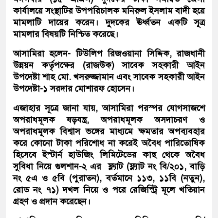
কার্যালয়ে সংস্থাটির উপপরিচালক মনিরুল ইসলাম বাদী হয়ে
মামলাটি দায়ের করেন। দুদকের ঊর্ধ্বতন একটি সূত্র
মামলার বিষয়টি নিশ্চিত করেছে।
আসামিরা হলেন- টিউলিপ রিজওয়ানা সিদ্দিক, রাজধানী
উন্নয়ন কর্তৃপক্ষের (রাজউক) সাবেক সহকারী আইন
উপদেষ্টা শাহ মো. খসরুজ্জামান এবং সাবেক সহকারী আইন
উপদেষ্টা-১ সরদার মোশারফ হোসেন।
এজাহার সূত্রে জানা যায়, আসামিরা পরস্পর যোগসাজশে
অপরাধমূলক ষড়যন্ত্র, অপরাধমূলক অসদাচরণ ও
অপরাধমূলক বিশ্বাস ভঙ্গের মাধ্যমে ক্ষমতার অপব্যবহার
করে কোনো টাকা পরিশোধ না করেই অবৈধ পারিতোষিক
হিসেবে ইস্টার্ন হাউজিং লিমিটেডের কাছ থেকে অবৈধ
সুবিধা নিয়ে গুলশান-২ এর ফ্ল্যাট (ফ্ল্যাট নং বি/২০১, বাড়ি
নং ৫এ ও ৫বি (পুরাতন), বর্তমানে ১১৩, ১১বি (নতুন),
রোড নং ৭১) দখল নিয়ে ও পরে রেজিস্ট্রি মূলে খতিয়ান
গ্রহণ ও প্রদান করেছেন।