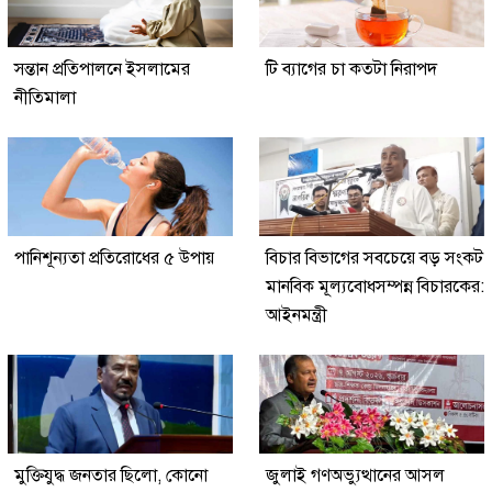
সন্তান প্রতিপালনে ইসলামের
টি ব্যাগের চা কতটা নিরাপদ
নীতিমালা
পানিশূন্যতা প্রতিরোধের ৫ উপায়
বিচার বিভাগের সবচেয়ে বড় সংকট
মানবিক মূল্যবোধসম্পন্ন বিচারকের:
আইনমন্ত্রী
মুক্তিযুদ্ধ জনতার ছিলো, কোনো
জুলাই গণঅভ্যুত্থানের আসল