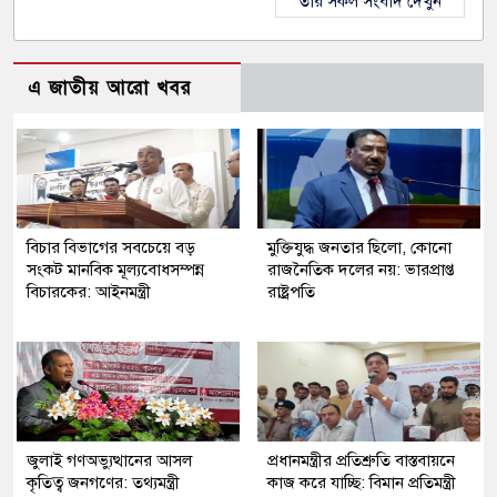
তার সকল সংবাদ দেখুন
এ জাতীয় আরো খবর
বিচার বিভাগের সবচেয়ে বড়
মুক্তিযুদ্ধ জনতার ছিলো, কোনো
সংকট মানবিক মূল্যবোধসম্পন্ন
রাজনৈতিক দলের নয়: ভারপ্রাপ্ত
বিচারকের: আইনমন্ত্রী
রাষ্ট্রপতি
জুলাই গণঅভ্যুত্থানের আসল
প্রধানমন্ত্রীর প্রতিশ্রুতি বাস্তবায়নে
কৃতিত্ব জনগণের: তথ্যমন্ত্রী
কাজ করে যাচ্ছি: বিমান প্রতিমন্ত্রী