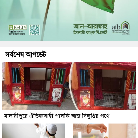
সর্বশেষ আপডেট
মাদারীপুরে ঐতিহ্যবাহী পালকি আজ বিলুপ্তির পথে