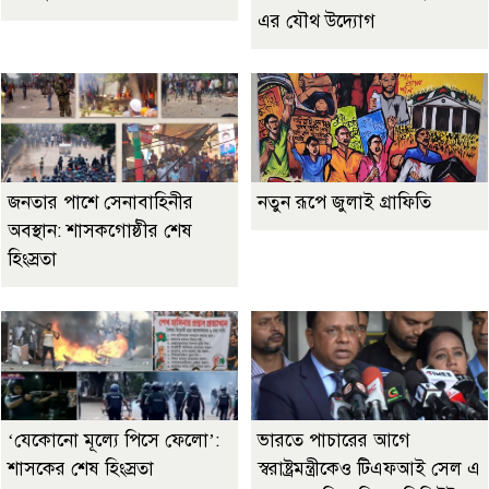
এর যৌথ উদ্যোগ
জনতার পাশে সেনাবাহিনীর
নতুন রূপে জুলাই গ্রাফিতি
অবস্থান: শাসকগোষ্ঠীর শেষ
হিংস্রতা
‘যেকোনো মূল্যে পিসে ফেলো’:
ভারতে পাচারের আগে
শাসকের শেষ হিংস্রতা
স্বরাষ্ট্রমন্ত্রীকেও টিএফআই সেল এ