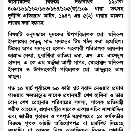
আসামিদের বিরুদ্ধে দণ্ডবিধির ১২০বি/
৪০৯/১৬১/১৬২/১৬৩/১৬৪/১৬৫(ক)/১০৯ ধারা তৎসহ
দুর্নীতি প্রতিরোধ আইন, ১৯৪৭ এর ৫(২) ধারায় মামলা
দায়ের করা হয়েছে।
বিষয়টি অনুসন্ধানে দুদকের উপপরিচালক মো. মনিরুল
ইসলামের নেতৃত্ব সাত সদস্যের টিম গঠন করা হয়েছিল।
টিমের অপর সদস্যরা হলেন- সহকারী পরিচালক আফনান
জান্নাত কেয়া, মুবাশ্বিরা আতিয়া তমা, এস. এম. রাশেদুল
হাসান, এ কে এম মর্তুজা আলী সাগর, মোহাম্মদ মনিরুল
ইসলাম ও উপসহকারী পরিচালক মো. আব্দুল্লাহ আল
মামুন।
গত ১০ মার্চ পূর্বাচলে ৬০ কাঠা প্লট বরাদ্দ নেওয়ার প্রমাণ
পাওয়ায় ক্ষমতাচ্যুত সাবেক প্রধানমন্ত্রী শেখ হাসিনা ও তার
বোন শেখ রেহানার পরিবারের সদস্য, সাবেক প্রতিমন্ত্রী
শরীফ আহমেদ, প্রধানমন্ত্রীর সাবেক একান্ত সচিব সালাউদ্দিন
এবং জাতীয় গৃহায়ন ও গণপূর্ত মন্ত্রণালয়ের ১৪ কর্মকর্তার
বিরুদ্ধে পৃথক আটটি অভিযোগপত্র বা চার্জশিট দিয়েছে
সংস্থাটি। যা আমলে নিয়ে আসামিদের বিরুদ্ধে গ্রেপ্তারি