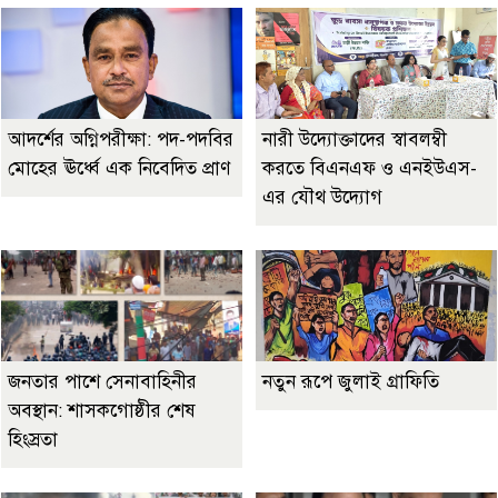
আদর্শের অগ্নিপরীক্ষা: পদ-পদবির
নারী উদ্যোক্তাদের স্বাবলম্বী
মোহের ঊর্ধ্বে এক নিবেদিত প্রাণ
করতে বিএনএফ ও এনইউএস-
এর যৌথ উদ্যোগ
জনতার পাশে সেনাবাহিনীর
নতুন রূপে জুলাই গ্রাফিতি
অবস্থান: শাসকগোষ্ঠীর শেষ
হিংস্রতা