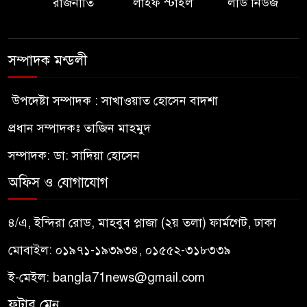
রাজনীতি
লাইফ স্টাইল
লীড নিউজ
সম্পাদক মন্ডলী
উপদেষ্টা সম্পাদক : সাখাওয়াত হোসেন বাদশা
প্রধান সম্পাদকঃ তাজিন মাহমুদ
সম্পাদক: ডা: সাদিয়া হোসেন
অফিস ও যোগাযোগ
৪/এ, ইন্দিরা রোড, মাহবুব প্লাজা (২য় তলা) ফার্মগেট, ঢাকা
মোবাইল: ০১৯৭১-১৯৩৯৩৪, ০১৫৫২-৩১৮৩৩৯
ই-মেইল:
bangla71news@gmail.com
ফুটার মেনু