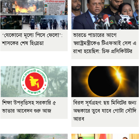
‘যেকোনো মূল্যে পিসে ফেলো’:
ভারতে পাচারের আগে
শাসকের শেষ হিংস্রতা
স্বরাষ্ট্রমন্ত্রীকেও টিএফআই সেল এ
রাখা হয়েছিল: চিফ প্রসিকিউটর
শিক্ষা উপবৃত্তিসহ সরকারি ৫
বিরল সূর্যগ্রহণ: ছয় মিনিটের জন্য
ভাতার আবেদন শুরু আজ
অন্ধকারে ডুবে যাবে গোটা সৌদি
আরব