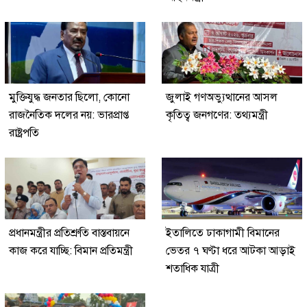
মুক্তিযুদ্ধ জনতার ছিলো, কোনো
জুলাই গণঅভ্যুত্থানের আসল
রাজনৈতিক দলের নয়: ভারপ্রাপ্ত
কৃতিত্ব জনগণের: তথ্যমন্ত্রী
রাষ্ট্রপতি
প্রধানমন্ত্রীর প্রতিশ্রুতি বাস্তবায়নে
ইতালিতে ঢাকাগামী বিমানের
কাজ করে যাচ্ছি: বিমান প্রতিমন্ত্রী
ভেতর ৭ ঘণ্টা ধরে আটকা আড়াই
শতাধিক যাত্রী