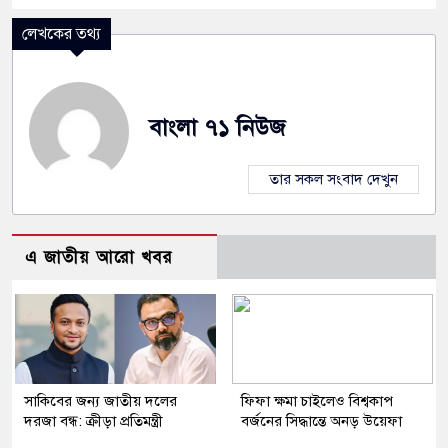
লেখকের তথ্য
বাংলা ৭১ নিউজ
তার সকল সংবাদ দেখুন
এ জাতীয় আরো খবর
সাকিবের জন্য জাতীয় দলের
ফিফা ক্ষমা চাইলেও বিশ্বকাপ
দরজা বন্ধ: ক্রীড়া প্রতিমন্ত্রী
বর্জনের সিদ্ধান্তে অনড় উয়েফা