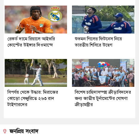
রেকর্ড দামে রিয়ালে আইভরি
শুভমন গিলের ফিটনেস নিয়ে
কোস্টের উইঙ্গার দিওমান্দে
ভারতীয় শিবিরে উদ্বেগ
বিপর্যয় থেকে উদ্ধার: মিরাজের
বিশেষ চাহিদাসম্পন্ন ক্রীড়াবিদদের
ঝোড়ো সেঞ্চুরিতে ২৬৩ রান
জন্য জাতীয় টুর্নামেন্টের ঘোষণা
টাইগারদের
ক্রীড়ামন্ত্রীর
জনপ্রিয় সংবাদ