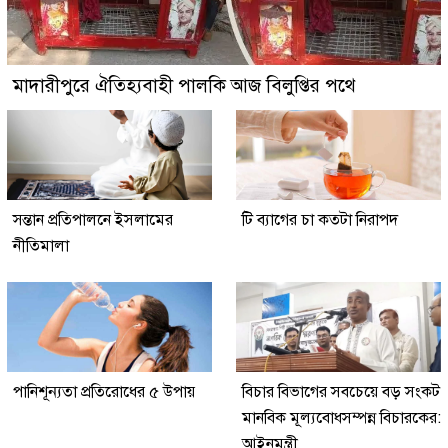
মাদারীপুরে ঐতিহ্যবাহী পালকি আজ বিলুপ্তির পথে
সন্তান প্রতিপালনে ইসলামের
টি ব্যাগের চা কতটা নিরাপদ
নীতিমালা
পানিশূন্যতা প্রতিরোধের ৫ উপায়
বিচার বিভাগের সবচেয়ে বড় সংকট
মানবিক মূল্যবোধসম্পন্ন বিচারকের:
আইনমন্ত্রী