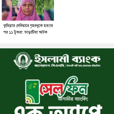
কুমিল্লার দেবিদ্বারে গৃহবধূকে হত্যার
পর ১১ টুকরা: ভাড়াটিয়া আটক