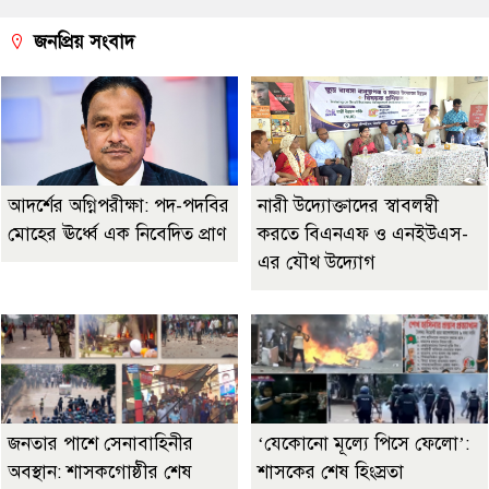
জনপ্রিয় সংবাদ
আদর্শের অগ্নিপরীক্ষা: পদ-পদবির
নারী উদ্যোক্তাদের স্বাবলম্বী
মোহের ঊর্ধ্বে এক নিবেদিত প্রাণ
করতে বিএনএফ ও এনইউএস-
এর যৌথ উদ্যোগ
জনতার পাশে সেনাবাহিনীর
‘যেকোনো মূল্যে পিসে ফেলো’:
অবস্থান: শাসকগোষ্ঠীর শেষ
শাসকের শেষ হিংস্রতা