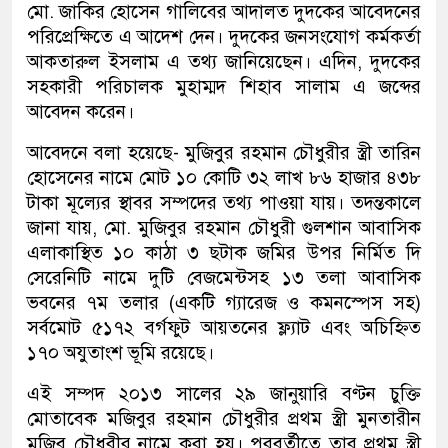
মো. জাকির হোসেন গালিবের আদালত দুদকের আবেদনের
পরিপ্রেক্ষিতে এ আদেশ দেন। দুদকের জনসংযোগ কর্মকর্তা
আকতারুল ইসলাম এ তথ্য জানিয়েছেন। এদিন, দুদকের
সহকারী পরিচালক মুহাম্মদ শিহাব সালাম এ জব্দের
আবেদন করেন।
আবেদনে বলা হয়েছে- মুজিবুর রহমান চৌধুরীর স্ত্রী তারিন
হোসেনের নামে মোট ১০ কোটি ৩২ লাখ ৮৬ হাজার ৪৩৮
টাকা মূল্যের স্থাবর সম্পদের তথ্য পাওয়া যায়। তদন্তকালে
জানা যায়, মো. মুজিবুর রহমান চৌধুরী গুলশান আবাসিক
এলাকাস্থিত ১০ কাঠা ৩ ছটাক জমির উপর নির্মিত দি
সেরেনিটি নামে দুটি বেজমেন্টসহ ১৩ তলা আবাসিক
ভবনের ৭ম তলার (একটি গ্যারেজ ও কমনস্পেস সহ)
সর্বমোট ৫১৭২ বর্গফুট আয়তনের ফ্ল্যাট এবং অচিহ্নিত
১৭০ অযুতাংশ ভূমি রয়েছে।
এই সম্পদ ২০১৩ সালের ২৯ জানুয়ারি বণ্টন চুক্তি
মোতাবেক মজিবুর রহমান চৌধুরীর প্রথম স্ত্রী মুনতারীন
মুজিব চৌধুরীর নামে করা হয়। পরবর্তীতে তার প্রথম স্ত্রী