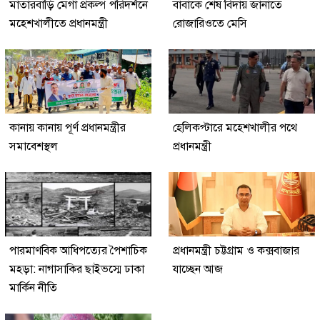
মাতারবাড়ি মেগা প্রকল্প পরিদর্শনে
বাবাকে শেষ বিদায় জানাতে
মহেশখালীতে প্রধানমন্ত্রী
রোজারিওতে মেসি
কানায় কানায় পূর্ণ প্রধানমন্ত্রীর
হেলিকপ্টারে মহেশখালীর পথে
সমাবেশস্থল
প্রধানমন্ত্রী
পারমাণবিক আধিপত্যের পৈশাচিক
প্রধানমন্ত্রী চট্টগ্রাম ও কক্সবাজার
মহড়া: নাগাসাকির ছাইভস্মে ঢাকা
যাচ্ছেন আজ
মার্কিন নীতি