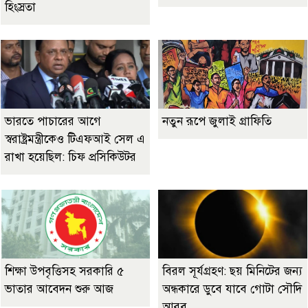
হিংস্রতা
ভারতে পাচারের আগে
নতুন রূপে জুলাই গ্রাফিতি
স্বরাষ্ট্রমন্ত্রীকেও টিএফআই সেল এ
রাখা হয়েছিল: চিফ প্রসিকিউটর
শিক্ষা উপবৃত্তিসহ সরকারি ৫
বিরল সূর্যগ্রহণ: ছয় মিনিটের জন্য
ভাতার আবেদন শুরু আজ
অন্ধকারে ডুবে যাবে গোটা সৌদি
আরব