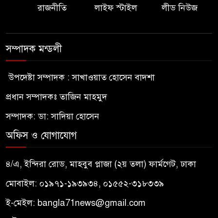
রাজনীতি
লাইফ স্টাইল
লীড নিউজ
সম্পাদক মন্ডলী
উপদেষ্টা সম্পাদক : সাখাওয়াত হোসেন বাদশা
প্রধান সম্পাদকঃ তাজিন মাহমুদ
সম্পাদক: ডা: সাদিয়া হোসেন
অফিস ও যোগাযোগ
৪/এ, ইন্দিরা রোড, মাহবুব প্লাজা (২য় তলা) ফার্মগেট, ঢাকা
মোবাইল: ০১৯৭১-১৯৩৯৩৪, ০১৫৫২-৩১৮৩৩৯
ই-মেইল:
bangla71news@gmail.com