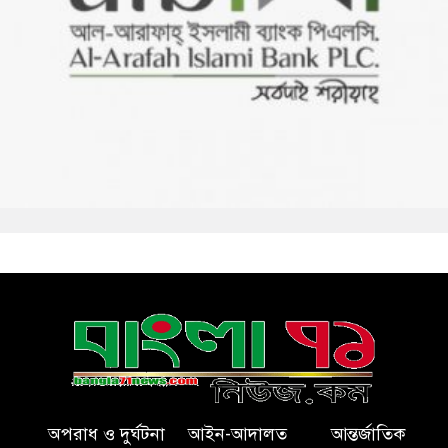
অপরাধ ও দুর্ঘটনা
আইন-আদালত
আন্তর্জাতিক