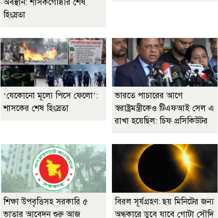
অবস্থান: শাসকগোষ্ঠীর শেষ
হিংস্রতা
‘যেকোনো মূল্যে পিসে ফেলো’:
ভারতে পাচারের আগে
শাসকের শেষ হিংস্রতা
স্বরাষ্ট্রমন্ত্রীকেও টিএফআই সেল এ
রাখা হয়েছিল: চিফ প্রসিকিউটর
শিক্ষা উপবৃত্তিসহ সরকারি ৫
বিরল সূর্যগ্রহণ: ছয় মিনিটের জন্য
ভাতার আবেদন শুরু আজ
অন্ধকারে ডুবে যাবে গোটা সৌদি