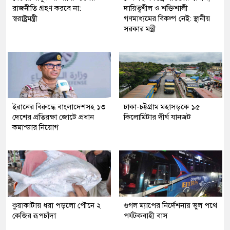
রাজনীতি গ্রহণ করবে না:
দায়িত্বশীল ও শক্তিশালী
স্বরাষ্ট্রমন্ত্রী
গণমাধ্যমের বিকল্প নেই: স্থানীয়
সরকার মন্ত্রী
ইরানের বিরুদ্ধে বাংলাদেশসহ ১৩
ঢাকা-চট্টগ্রাম মহাসড়কে ১৫
দেশের প্রতিরক্ষা জোটে প্রধান
কিলোমিটার দীর্ঘ যানজট
কমান্ডার নিয়োগ
কুয়াকাটায় ধরা পড়লো পৌনে ২
গুগল ম্যাপের নির্দেশনায় ভুল পথে
কেজির রূপচাঁদা
পর্যটকবাহী বাস