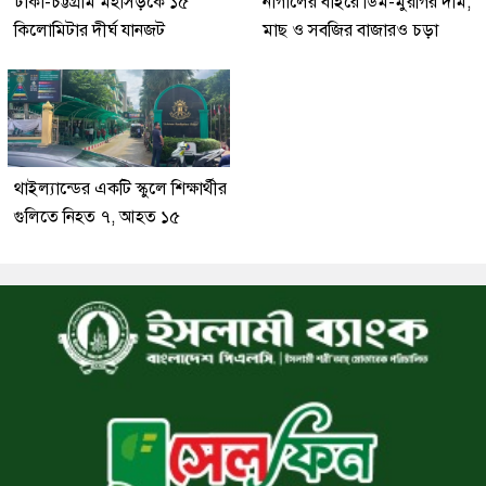
ঢাকা-চট্টগ্রাম মহাসড়কে ১৫
নাগালের বাইরে ডিম-মুরগির দাম,
কিলোমিটার দীর্ঘ যানজট
মাছ ও সবজির বাজারও চড়া
থাইল্যান্ডের একটি স্কুলে শিক্ষার্থীর
গুলিতে নিহত ৭, আহত ১৫