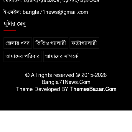
মোবাইল: ০১৯৭১-১৯৩৯৩৪, ০১৫৫২-৩১৮৩৩৯
ই-মেইল:
bangla71news@gmail.com
ফুটার মেনু
জেলার খবর
ভিডিও গ্যালারী
ফটোগ্যালারী
আমাদের পরিবার
আমাদের সম্পর্কে
© All rights reserved © 2015-2026
Bangla71News.Com
Theme Developed BY
ThemesBazar.Com