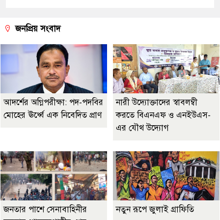
জনপ্রিয় সংবাদ
আদর্শের অগ্নিপরীক্ষা: পদ-পদবির
নারী উদ্যোক্তাদের স্বাবলম্বী
মোহের ঊর্ধ্বে এক নিবেদিত প্রাণ
করতে বিএনএফ ও এনইউএস-
এর যৌথ উদ্যোগ
জনতার পাশে সেনাবাহিনীর
নতুন রূপে জুলাই গ্রাফিতি