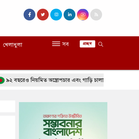
সব
খেলাধুলা
প্রচ্ছদ
রেও নিয়মিত অস্ত্রোপচার এবং গাড়ি চালানোতেও পারদর্শী
সা