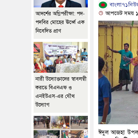
বাংলা৭১নিউজ
আপডেট সময় ১২
আদর্শের অগ্নিপরীক্ষা: পদ-
পদবির মোহের ঊর্ধ্বে এক
নিবেদিত প্রাণ
নারী উদ্যোক্তাদের স্বাবলম্বী
করতে বিএনএফ ও
এনইউএস-এর যৌথ
উদ্যোগ
ঈদুল আজহা উপলক্