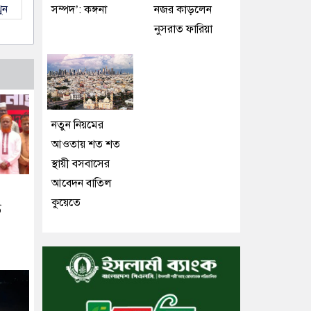
সম্পদ’: কঙ্গনা
নজর কাড়লেন
ুন
নুসরাত ফারিয়া
নতুন নিয়মের
আওতায় শত শত
স্থায়ী বসবাসের
আবেদন বাতিল
কুয়েতে
ত