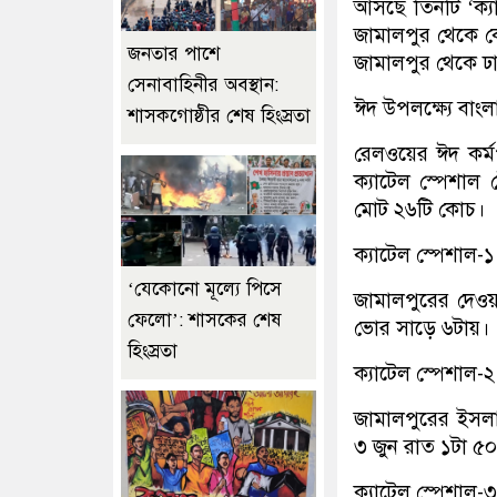
আসছে তিনটি ‘ক্যা
জামালপুর থেকে কো
জনতার পাশে
জামালপুর থেকে 
সেনাবাহিনীর অবস্থান:
ঈদ উপলক্ষ্যে বাং
শাসকগোষ্ঠীর শেষ হিংস্রতা
রেলওয়ের ঈদ কর্ম
ক্যাটেল স্পেশাল ট
মোট ২৬টি কোচ।
ক্যাটেল স্পেশাল-
‘যেকোনো মূল্যে পিসে
জামালপুরের দেওয়
ফেলো’: শাসকের শেষ
ভোর সাড়ে ৬টায়।
হিংস্রতা
ক্যাটেল স্পেশাল-
জামালপুরের ইসলা
৩ জুন রাত ১টা ৫০
ক্যাটেল স্পেশাল-