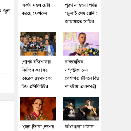
একটি মহল চেষ্টা
পূরণ না হওয়া পর্যন্ত
৪ জুন
করছে : ফখরুল
‘জুলাই শেষ হয়নি’:
জামায়াতে আমির
গোপন বন্দিশালায়
রাজনৈতিক
নির্যাতন করা হয়
সম্পৃক্ততা যেন
তারেক রহমানকে:
পেশাগত জীবনে বিঘ্ন
চিফ প্রসিকিউটর
না ঘটায়: প্রধানমন্ত্রী
‘জেন-জি’রা দেশের
কাঁধখোলা গাউনে