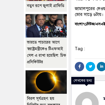
নতুন রূপে জুলাই গ্রাফিতি
জামালপুরের দেওয়
ভোর সাড়ে ৬টায়।
বাংলা৭১নিউজ/এসএ
ভারতে পাচারের আগে
Tag :
স্বরাষ্ট্রমন্ত্রীকেও টিএফআই
সেল এ রাখা হয়েছিল: চিফ
প্রসিকিউটর
লেখকের তথ্য
বিরল সূর্যগ্রহণ: ছয়