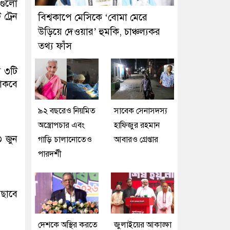
নগুলো
ট্রেন
বিশ্বকাপে মেসিকে ‘বোমা মেরে
উড়িয়ে দেওয়ার’ হুমকি, চাঞ্চল্যকর
তথ্য ফাঁস
ে ৩টি
থাকবে
৯২ বছরেও নিয়মিত
সাবেক সেনাসদস্য
অস্ত্রোপচার এবং
হাফিজুর রহমান
৩ জুন
গাড়ি চালানোতেও
আবারও গ্রেপ্তার
পারদর্শী
ৌছাবে
দেশকে অস্থির করতে
জুলাইয়ের আকাঙ্ক্ষা