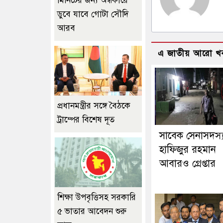
মিনিটের জন্য অন্ধকারে
ডুবে যাবে গোটা সৌদি
আরব
এ জাতীয় আরো খ
প্রধানমন্ত্রীর সঙ্গে বৈঠকে
ট্রাম্পের বিশেষ দূত
সাবেক সেনাসদস্
হাফিজুর রহমান
আবারও গ্রেপ্তার
শিক্ষা উপবৃত্তিসহ সরকারি
৫ ভাতার আবেদন শুরু