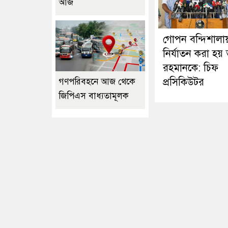
আজ
গোপন বন্দিশালা
নির্যাতন করা হয়
রহমানকে: চিফ
প্রসিকিউটর
গণপরিবহনে আজ থেকে
জিপিএস বাধ্যতামূলক