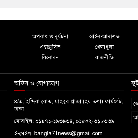
অপরাধ ও দুর্ঘটনা
আইন-আদালত
এক্সক্লুসিভ
খেলাধুলা
বিনোদন
রাজনীতি
অফিস ও যোগাযোগ
ফু
৪/এ, ইন্দিরা রোড, মাহবুব প্লাজা (২য় তলা) ফার্মগেট,
জ
ঢাকা
আ
মোবাইল: ০১৯৭১-১৯৩৯৩৪, ০১৫৫২-৩১৮৩৩৯
ই-মেইল:
bangla71news@gmail.com