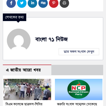
লেখকের তথ্য
বাংলা ৭১ নিউজ
তার সকল সংবাদ দেখুন
এ জাতীয় আরো খবর
বিএম কলেজে ছাত্রদল-শিবির
জরুরি সংবাদ সম্মেলন ডেকেছে