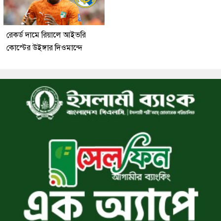
রেকর্ড দামে রিয়ালে আইভরি
কোস্টের উইঙ্গার দিওমান্দে