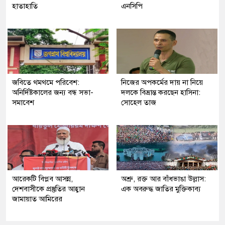
হাতাহাতি
এনসিপি
জবিতে থমথমে পরিবেশ:
নিজের অপকর্মের দায় না নিয়ে
অনির্দিষ্টকালের জন্য বন্ধ সভা-
দলকে বিভ্রান্ত করছেন হাসিনা:
সমাবেশ
সোহেল তাজ
আরেকটি বিপ্লব আসন্ন,
অশ্রু, রক্ত আর বাঁধভাঙা উল্লাস:
দেশবাসীকে প্রস্তুতির আহ্বান
এক অবরুদ্ধ জাতির মুক্তিকাব্য
জামায়াত আমিরের