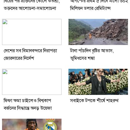
বিয়ের পর প্রাক্তনের কোলে শুভশ্রী,
আগস্টের প্রথম ৫ দিনে এলো ৬০২
ভক্তদের আলোচনা-সমালোচনা
মিলিয়ন ডলার রেমিট্যান্স
দেশের সব বিমানবন্দরে নিরাপত্তা
টানা পাঁচদিন বৃষ্টির আভাস,
জোরদারের নির্দেশ
ভূমিধসের শঙ্কা
ফিফা ক্ষমা চাইলেও বিশ্বকাপ
সবাইকে টপকে শীর্ষে শাহরুখ
বর্জনের সিদ্ধান্তে অনড় উয়েফা