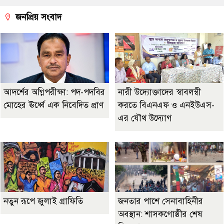
জনপ্রিয় সংবাদ
আদর্শের অগ্নিপরীক্ষা: পদ-পদবির
নারী উদ্যোক্তাদের স্বাবলম্বী
মোহের ঊর্ধ্বে এক নিবেদিত প্রাণ
করতে বিএনএফ ও এনইউএস-
এর যৌথ উদ্যোগ
নতুন রূপে জুলাই গ্রাফিতি
জনতার পাশে সেনাবাহিনীর
অবস্থান: শাসকগোষ্ঠীর শেষ