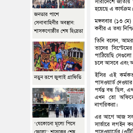
সারাদেশে জাতীয় প
হয়েছে এ কার্যক্র
জনতার পাশে
মঙ্গলবার (১৩ মে
সেনাবাহিনীর অবস্থান:
কবীর এ তথ্য নিশ্
শাসকগোষ্ঠীর শেষ হিংস্রতা
তিনি বলেন, আমরা 
তাদের সিস্টেম
পাঠিয়েছি সেগুলো 
চলে আসবে এবং আগ
ইসির এই কর্মকর
নতুন রূপে জুলাই গ্রাফিতি
পাসওয়ার্ড দেওয়া
পর্যন্ত বন্ধ ছিল
এখন তো অফিসের
নাগরিকরা।
এর আগে আজ সকা
‘যেকোনো মূল্যে পিসে
সার্ভারে লগইন 
পাসওয়ার্ডের (ওটি
ফেলো’: শাসকের শেষ