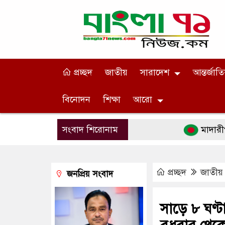
প্রচ্ছদ
জাতীয়
সারাদেশ
আন্তর্জাত
বিনোদন
শিক্ষা
আরো
সংবাদ শিরোনাম
মাদারীপুরে ঐ
প্রচ্ছদ
জাতীয়
জনপ্রিয় সংবাদ
সাড়ে ৮ ঘণ্