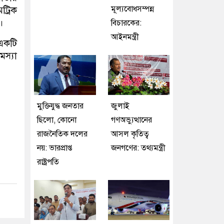
মূল্যবোধসম্পন্ন
ট্রিক
।
বিচারকের:
আইনমন্ত্রী
 একটি
মস্যা
মুক্তিযুদ্ধ জনতার
জুলাই
ছিলো, কোনো
গণঅভ্যুত্থানের
রাজনৈতিক দলের
আসল কৃতিত্ব
নয়: ভারপ্রাপ্ত
জনগণের: তথ্যমন্ত্রী
রাষ্ট্রপতি