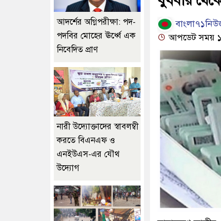
বুধবার থেক
আদর্শের অগ্নিপরীক্ষা: পদ-
বাংলা৭১নিউজ
পদবির মোহের ঊর্ধ্বে এক
আপডেট সময় ১০:
নিবেদিত প্রাণ
নারী উদ্যোক্তাদের স্বাবলম্বী
করতে বিএনএফ ও
এনইউএস-এর যৌথ
উদ্যোগ