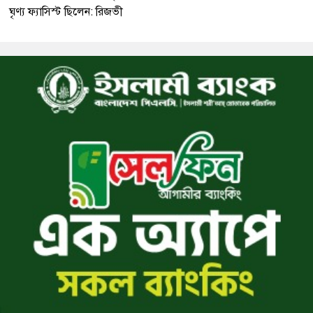
ঘৃণ্য ফ্যাসিস্ট ছিলেন: রিজভী