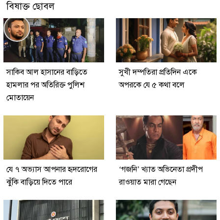
বিষাক্ত ছোবল
সাকিব আল হাসানের বাড়িতে
সুখী দম্পতিরা প্রতিদিন একে
হামলার পর অতিরিক্ত পুলিশ
অপরকে যে ৫ কথা বলে
মোতায়েন
যে ৭ অভ্যাস আপনার হৃদরোগের
‘গজনি’ খ্যাত অভিনেতা প্রদীপ
ঝুঁকি বাড়িয়ে দিতে পারে
রাওয়াত মারা গেছেন