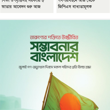
শিক্ষা উপবৃত্তিসহ সরকারি ৫
গণপরিবহনে আজ থেকে
ভাতার আবেদন শুরু আজ
জিপিএস বাধ্যতামূলক