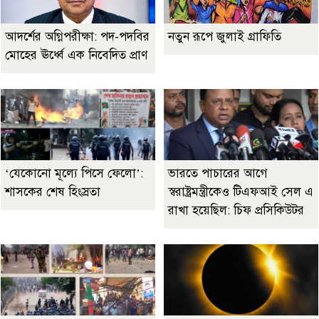
আদর্শের অগ্নিপরীক্ষা: পদ-পদবির
নতুন রূপে জুলাই গ্রাফিতি
মোহের ঊর্ধ্বে এক নিবেদিত প্রাণ
‘যেকোনো মূল্যে পিসে ফেলো’:
ভারতে পাচারের আগে
শাসকের শেষ হিংস্রতা
স্বরাষ্ট্রমন্ত্রীকেও টিএফআই সেল এ
রাখা হয়েছিল: চিফ প্রসিকিউটর