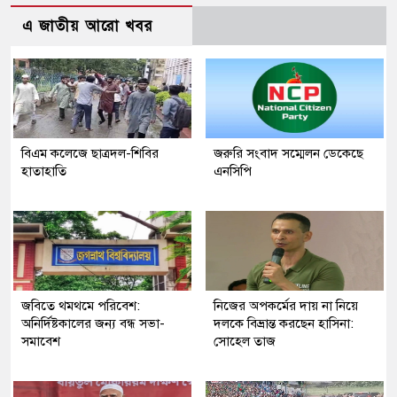
এ জাতীয় আরো খবর
বিএম কলেজে ছাত্রদল-শিবির
জরুরি সংবাদ সম্মেলন ডেকেছে
হাতাহাতি
এনসিপি
জবিতে থমথমে পরিবেশ:
নিজের অপকর্মের দায় না নিয়ে
অনির্দিষ্টকালের জন্য বন্ধ সভা-
দলকে বিভ্রান্ত করছেন হাসিনা:
সমাবেশ
সোহেল তাজ