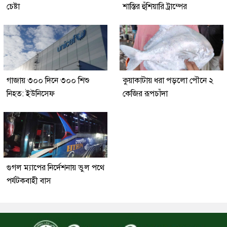
চেষ্টা
শাস্তির হুঁশিয়ারি ট্রাম্পের
গাজায় ৩০০ দিনে ৩০০ শিশু
কুয়াকাটায় ধরা পড়লো পৌনে ২
নিহত: ইউনিসেফ
কেজির রূপচাঁদা
গুগল ম্যাপের নির্দেশনায় ভুল পথে
পর্যটকবাহী বাস