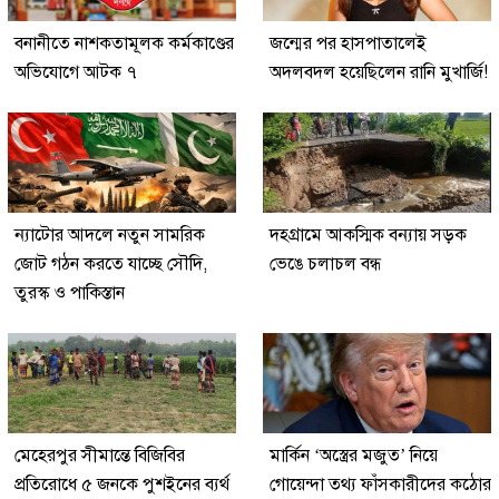
বনানীতে নাশকতামূলক কর্মকাণ্ডের
জন্মের পর হাসপাতালেই
অভিযোগে আটক ৭
অদলবদল হয়েছিলেন রানি মুখার্জি!
ন্যাটোর আদলে নতুন সামরিক
দহগ্রামে আকস্মিক বন্যায় সড়ক
জোট গঠন করতে যাচ্ছে সৌদি,
ভেঙে চলাচল বন্ধ
তুরস্ক ও পাকিস্তান
মেহেরপুর সীমান্তে বিজিবির
মার্কিন ‘অস্ত্রের মজুত’ নিয়ে
প্রতিরোধে ৫ জনকে পুশইনের ব্যর্থ
গোয়েন্দা তথ্য ফাঁসকারীদের কঠোর