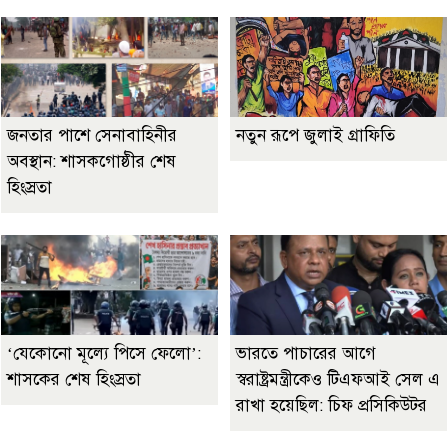
জনতার পাশে সেনাবাহিনীর
নতুন রূপে জুলাই গ্রাফিতি
অবস্থান: শাসকগোষ্ঠীর শেষ
হিংস্রতা
‘যেকোনো মূল্যে পিসে ফেলো’:
ভারতে পাচারের আগে
শাসকের শেষ হিংস্রতা
স্বরাষ্ট্রমন্ত্রীকেও টিএফআই সেল এ
রাখা হয়েছিল: চিফ প্রসিকিউটর