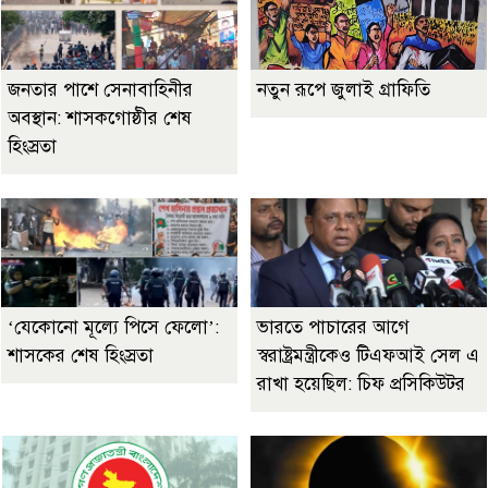
জনতার পাশে সেনাবাহিনীর
নতুন রূপে জুলাই গ্রাফিতি
অবস্থান: শাসকগোষ্ঠীর শেষ
হিংস্রতা
‘যেকোনো মূল্যে পিসে ফেলো’:
ভারতে পাচারের আগে
শাসকের শেষ হিংস্রতা
স্বরাষ্ট্রমন্ত্রীকেও টিএফআই সেল এ
রাখা হয়েছিল: চিফ প্রসিকিউটর