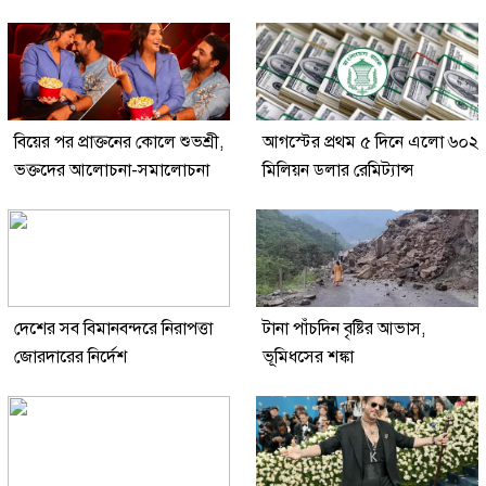
বিয়ের পর প্রাক্তনের কোলে শুভশ্রী,
আগস্টের প্রথম ৫ দিনে এলো ৬০২
ভক্তদের আলোচনা-সমালোচনা
মিলিয়ন ডলার রেমিট্যান্স
দেশের সব বিমানবন্দরে নিরাপত্তা
টানা পাঁচদিন বৃষ্টির আভাস,
জোরদারের নির্দেশ
ভূমিধসের শঙ্কা