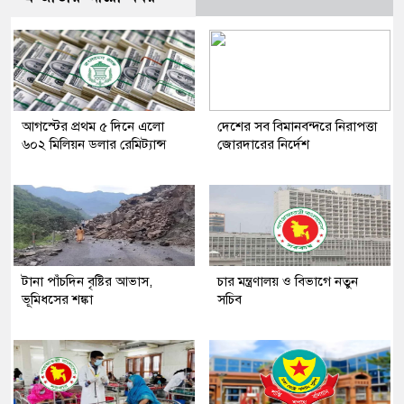
আগস্টের প্রথম ৫ দিনে এলো
দেশের সব বিমানবন্দরে নিরাপত্তা
৬০২ মিলিয়ন ডলার রেমিট্যান্স
জোরদারের নির্দেশ
টানা পাঁচদিন বৃষ্টির আভাস,
চার মন্ত্রণালয় ও বিভাগে নতুন
ভূমিধসের শঙ্কা
সচিব