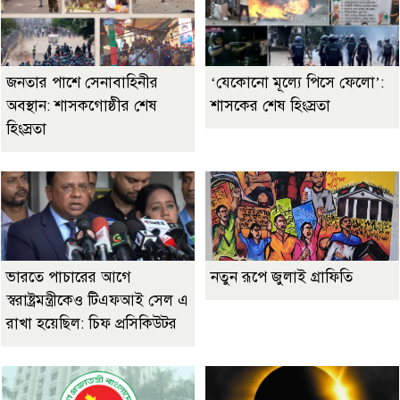
জনতার পাশে সেনাবাহিনীর
‘যেকোনো মূল্যে পিসে ফেলো’:
অবস্থান: শাসকগোষ্ঠীর শেষ
শাসকের শেষ হিংস্রতা
হিংস্রতা
ভারতে পাচারের আগে
নতুন রূপে জুলাই গ্রাফিতি
স্বরাষ্ট্রমন্ত্রীকেও টিএফআই সেল এ
রাখা হয়েছিল: চিফ প্রসিকিউটর