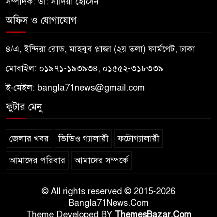
সম্পাদক: ডা: সাদিয়া হোসেন
অফিস ও যোগাযোগ
৪/এ, ইন্দিরা রোড, মাহবুব প্লাজা (২য় তলা) ফার্মগেট, ঢাকা
মোবাইল: ০১৯৭১-১৯৩৯৩৪, ০১৫৫২-৩১৮৩৩৯
ই-মেইল:
bangla71news@gmail.com
ফুটার মেনু
জেলার খবর
ভিডিও গ্যালারী
ফটোগ্যালারী
আমাদের পরিবার
আমাদের সম্পর্কে
© All rights reserved © 2015-2026
Bangla71News.Com
Theme Developed BY
ThemesBazar.Com