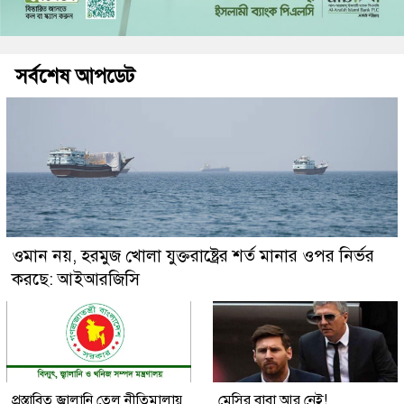
সর্বশেষ আপডেট
ওমান নয়, হরমুজ খোলা যুক্তরাষ্ট্রের শর্ত মানার ওপর নির্ভর
করছে: আইআরজিসি
প্রস্তাবিত জ্বালানি তেল নীতিমালায়
মেসির বাবা আর নেই!