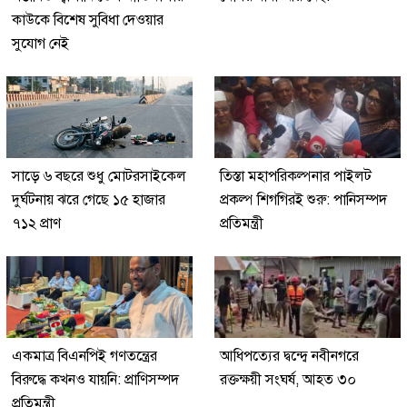
কাউকে বিশেষ সুবিধা দেওয়ার
সুযোগ নেই
সাড়ে ৬ বছরে শুধু মোটরসাইকেল
তিস্তা মহাপরিকল্পনার পাইলট
দুর্ঘটনায় ঝরে গেছে ১৫ হাজার
প্রকল্প শিগগিরই শুরু: পানিসম্পদ
৭১২ প্রাণ
প্রতিমন্ত্রী
একমাত্র বিএনপিই গণতন্ত্রের
আধিপত্যের দ্বন্দ্বে নবীনগরে
বিরুদ্ধে কখনও যায়নি: প্রাণিসম্পদ
রক্তক্ষয়ী সংঘর্ষ, আহত ৩০
প্রতিমন্ত্রী