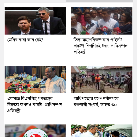
মেসির বাবা আর নেই!
তিস্তা মহাপরিকল্পনার পাইলট
প্রকল্প শিগগিরই শুরু: পানিসম্পদ
প্রতিমন্ত্রী
একমাত্র বিএনপিই গণতন্ত্রের
আধিপত্যের দ্বন্দ্বে নবীনগরে
বিরুদ্ধে কখনও যায়নি: প্রাণিসম্পদ
রক্তক্ষয়ী সংঘর্ষ, আহত ৩০
প্রতিমন্ত্রী