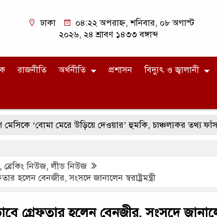
ঢাকা
০৪:২২ অপরাহ্ন, শনিবার, ০৮ অগাস্ট
২০২৬, ২৪ শ্রাবণ ১৪৩৩ বঙ্গাব্দ
িক
রাজনীতি
অর্থনীতি
প্রশাসন
বিদ্যুৎ ও জ্বালানী
বোমা মেরে উড়িয়ে দেওয়ার’ হুমকি, চাঞ্চল্যকর তথ্য ফাঁস
৯২
,
ব্রেকিং নিউজ
,
লীড নিউজ
তার হলেন বেনজীর, সংসদে জানালেন স্বরাষ্ট্রমন্ত্রী
ভাবে গ্রেফতার হলেন বেনজীর, সংসদে জানা