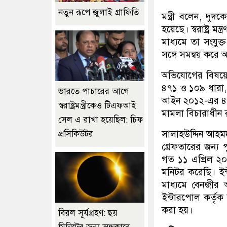
নতুন রূপে জুলাই গ্রাফিতি
মন্ত্রী বলেন, দুদ
হয়েছে। স্বরাষ্ট্র ম
মাধ্যমে তা সংযুক
সঙ্গে সমন্বয় করে
অভিযোগের বিষয়ে ম
৪৭১ ও ১০৯ ধারা, 
ভারতে পাচারের আগে
আইন ২০১২-এর ৪(২
স্বরাষ্ট্রমন্ত্রীকেও টিএফআই
মামলা বিচারাধীন
সেল এ রাখা হয়েছিল: চিফ
সালাহউদ্দিন আহম
প্রসিকিউটর
গ্রেফতারের জন্য 
গত ১১ এপ্রিল ২
মনিটর করেছি। ইন
মাধ্যমে বেনজীর
ইন্টারপোল কর্তৃক 
করা হয়।
বিরল সূর্যগ্রহণ: ছয়