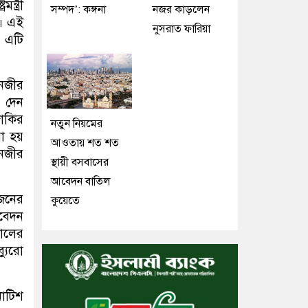
্ত্রী
সম্পদ’: কঙ্গনা
নজর কাড়লেন
ো। এই
নুসরাত ফারিয়া
। এটি
নজীর
 দেন
াকির
নতুন নিয়মের
া হয়
আওতায় শত শত
নজীর
স্থায়ী বসবাসের
আবেদন বাতিল
 জনের
কুয়েতে
আবেদন
পোলের
্যুরো
নোটিশ