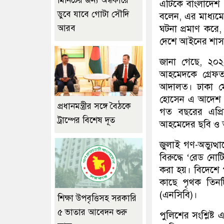
মিনিটের জন্য অন্ধকারে
এটিকে বাংলাদেশ পু
ডুবে যাবে গোটা সৌদি
বলেন, এর মাধ্যম
আরব
ঘটনা প্রমাণ করে
দেশে আইনের শাসন
জানা গেছে, ২০২
আহমেদকে গ্রেফত
আদালত। ঢাকা ম
হোসেন এ আদেশ দ
প্রধানমন্ত্রীর সঙ্গে বৈঠকে
গত বছরের এপ্রি
ট্রাম্পের বিশেষ দূত
আহমেদের ছবি ও ত
জুলাই গণ-অভ্যুত্
বিরুদ্ধে ‘রেড নো
করা হয়। বিদেশে 
কাছে পৃথক তিনটি
(এনসিবি)।
শিক্ষা উপবৃত্তিসহ সরকারি
৫ ভাতার আবেদন শুরু
পুলিশের সংশ্লিষ্ট