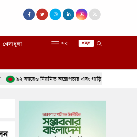
সব
খেলাধুলা
প্রচ্ছদ
 বছরেও নিয়মিত অস্ত্রোপচার এবং গাড়ি চালানোতেও পারদর্শী
লেন