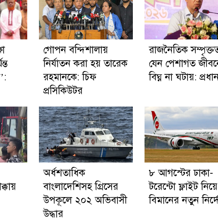
ষা
গোপন বন্দিশালায়
রাজনৈতিক সম্পৃক্ত
ন্ত
নির্যাতন করা হয় তারেক
যেন পেশাগত জীবন
’:
রহমানকে: চিফ
বিঘ্ন না ঘটায়: প্রধানমন
প্রসিকিউটর
অর্ধশতাধিক
৮ আগস্টের ঢাকা-
ক্কায়
বাংলাদেশিসহ গ্রিসের
টরেন্টো ফ্লাইট নিয়ে
উপকূলে ২০২ অভিবাসী
বিমানের নতুন নির্দ
উদ্ধার