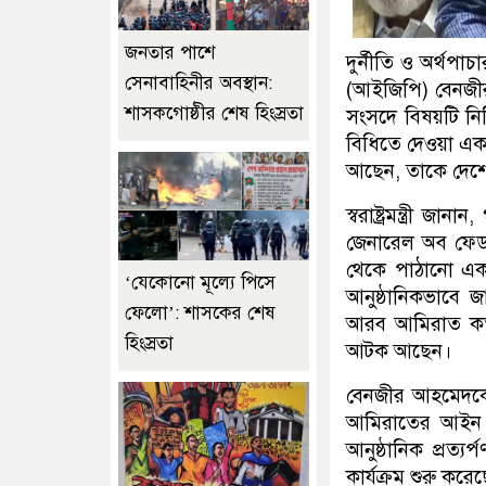
জনতার পাশে
দুর্নীতি ও অর্থপা
সেনাবাহিনীর অবস্থান:
(আইজিপি) বেনজী
শাসকগোষ্ঠীর শেষ হিংস্রতা
সংসদে বিষয়টি নিশ্
বিধিতে দেওয়া এক
আছেন, তাকে দেশে ফ
স্বরাষ্ট্রমন্ত্রী জ
জেনারেল অব ফেডার
থেকে পাঠানো এক
‘যেকোনো মূল্যে পিসে
আনুষ্ঠানিকভাবে জ
ফেলো’: শাসকের শেষ
আরব আমিরাত কর্ত
হিংস্রতা
আটক আছেন।
বেনজীর আহমেদকে দেশ
আমিরাতের আইন অন
আনুষ্ঠানিক প্রত্
কার্যক্রম শুরু করে