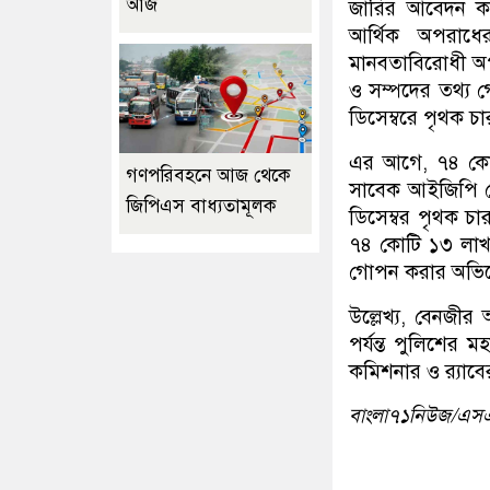
আজ
জারির আবেদন কর
আর্থিক অপরাধে
মানবতাবিরোধী অপর
ও সম্পদের তথ্য গ
ডিসেম্বরে পৃথক চ
এর আগে, ৭৪ কোট
গণপরিবহনে আজ থেকে
সাবেক আইজিপি বে
জিপিএস বাধ্যতামূলক
ডিসেম্বর পৃথক চ
৭৪ কোটি ১৩ লাখ 
গোপন করার অভি
উল্লেখ্য, বেনজী
পর্যন্ত পুলিশের
কমিশনার ও র‌্যাব
বাংলা৭১নিউজ/এস