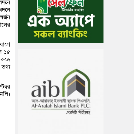
েদনে
েদনে
অর্জন
সালের
যোগে
ের ১৫
ুদ্ধে
 তথ্য
েম্বর
এমপি)