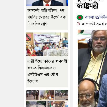
স্বরাষ্ট্রমন্ত্রী
আদর্শের অগ্নিপরীক্ষা: পদ-
বাংলা৭১নিউজ
পদবির মোহের ঊর্ধ্বে এক
আপডেট সময় ০৭:
নিবেদিত প্রাণ
নারী উদ্যোক্তাদের স্বাবলম্বী
করতে বিএনএফ ও
এনইউএস-এর যৌথ
উদ্যোগ