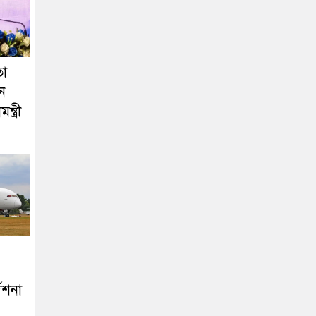
তা
ে
্ত্রী
েশনা