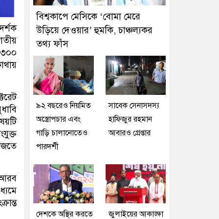
বিশ্বকাপে মেসিকে ‘বোমা মেরে
দর্শক
উড়িয়ে দেওয়ার’ হুমকি, চাঞ্চল্যকর
াতীয়
তথ্য ফাঁস
ে ৩০০
কোথায়
ক্টরেট
৯২ বছরেও নিয়মিত
সাবেক সেনাসদস্য
ুধাবি
অস্ত্রোপচার এবং
হাফিজুর রহমান
ষয়টি
গাড়ি চালানোতেও
আবারও গ্রেপ্তার
যুক্ত
ফাজতে
পারদর্শী
ত আরব
ধ্যমে
রান্ত
দেশকে অস্থির করতে
জুলাইয়ের আকাঙ্ক্ষা