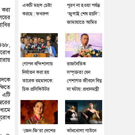
একটি মহল চেষ্টা
পূরণ না হওয়া পর্যন্ত
ত করা
করছে : ফখরুল
‘জুলাই শেষ হয়নি’:
ণালয়ের
জামায়াতে আমির
ধাবির
 ৪৬৮,
তিরোধ
ধারায়
গোপন বন্দিশালায়
রাজনৈতিক
নির্যাতন করা হয়
সম্পৃক্ততা যেন
মেদকে
তারেক রহমানকে:
পেশাগত জীবনে বিঘ্ন
্ষিতে
চিফ প্রসিকিউটর
না ঘটায়: প্রধানমন্ত্রী
 এটি
্বরের
্যমে
নুরোধ
‘জেন-জি’রা দেশের
কাঁধখোলা গাউনে