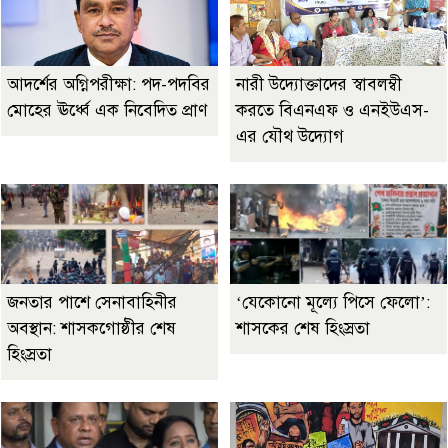
আদর্শের অগ্নিপরীক্ষা: পদ-পদবির
নারী উদ্যোক্তাদের স্বাবলম্বী
মোহের ঊর্ধ্বে এক নিবেদিত প্রাণ
করতে বিএনএফ ও এনইউএস-
এর যৌথ উদ্যোগ
জনতার পাশে সেনাবাহিনীর
‘যেকোনো মূল্যে পিসে ফেলো’:
অবস্থান: শাসকগোষ্ঠীর শেষ
শাসকের শেষ হিংস্রতা
হিংস্রতা