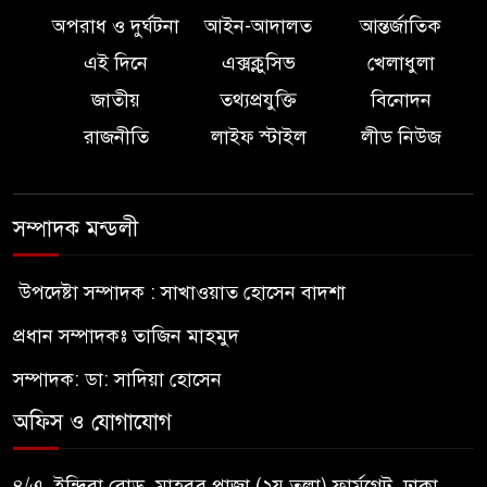
অপরাধ ও দুর্ঘটনা
আইন-আদালত
আন্তর্জাতিক
এই দিনে
এক্সক্লুসিভ
খেলাধুলা
জাতীয়
তথ্যপ্রযুক্তি
বিনোদন
রাজনীতি
লাইফ স্টাইল
লীড নিউজ
সম্পাদক মন্ডলী
উপদেষ্টা সম্পাদক : সাখাওয়াত হোসেন বাদশা
প্রধান সম্পাদকঃ তাজিন মাহমুদ
সম্পাদক: ডা: সাদিয়া হোসেন
অফিস ও যোগাযোগ
৪/এ, ইন্দিরা রোড, মাহবুব প্লাজা (২য় তলা) ফার্মগেট, ঢাকা