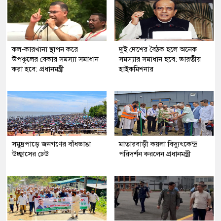
কল-কারখানা স্থাপন করে
দুই দেশের বৈঠক হলে অনেক
উপকূলের বেকার সমস্যা সমাধান
সমস্যার সমাধান হবে: ভারতীয়
করা হবে: প্রধানমন্ত্রী
হাইকমিশনার
সমুদ্রপাড়ে জনগণের বাঁধভাঙা
মাতারবাড়ী কয়লা বিদ্যুৎকেন্দ্র
উচ্ছ্বাসের ঢেউ
পরিদর্শন করলেন প্রধানমন্ত্রী