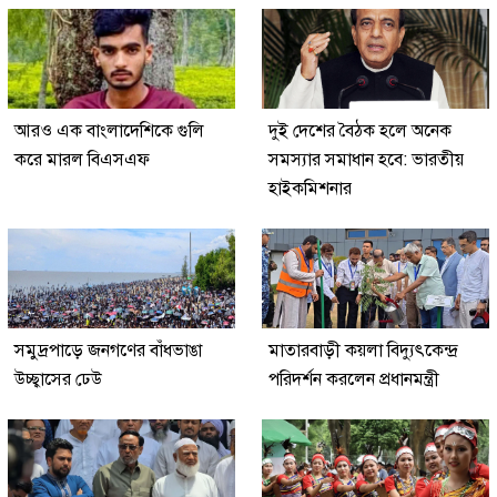
আরও এক বাংলাদেশিকে গুলি
দুই দেশের বৈঠক হলে অনেক
করে মারল বিএসএফ
সমস্যার সমাধান হবে: ভারতীয়
হাইকমিশনার
সমুদ্রপাড়ে জনগণের বাঁধভাঙা
মাতারবাড়ী কয়লা বিদ্যুৎকেন্দ্র
উচ্ছ্বাসের ঢেউ
পরিদর্শন করলেন প্রধানমন্ত্রী