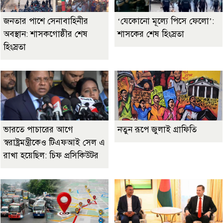
জনতার পাশে সেনাবাহিনীর
‘যেকোনো মূল্যে পিসে ফেলো’:
অবস্থান: শাসকগোষ্ঠীর শেষ
শাসকের শেষ হিংস্রতা
হিংস্রতা
ভারতে পাচারের আগে
নতুন রূপে জুলাই গ্রাফিতি
স্বরাষ্ট্রমন্ত্রীকেও টিএফআই সেল এ
রাখা হয়েছিল: চিফ প্রসিকিউটর