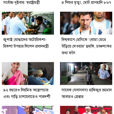
সর্বোচ্চ দুইবার: স্বরাষ্ট্রমন্ত্রী
৪ শিশুর মৃত্যু, মোট প্রাণহানি ৮৬৭
জুলাই যোদ্ধাদের অটোরিকশা-
বিশ্বকাপে মেসিকে ‘বোমা মেরে
রিকশা উপহার দিলেন প্রধানমন্ত্রী
উড়িয়ে দেওয়ার’ হুমকি, চাঞ্চল্যকর
তথ্য ফাঁস
৯২ বছরেও নিয়মিত অস্ত্রোপচার
সাবেক সেনাসদস্য হাফিজুর রহমান
এবং গাড়ি চালানোতেও পারদর্শী
আবারও গ্রেপ্তার