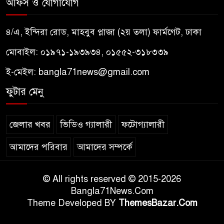
অফিস ও যোগাযোগ
৪/এ, ইন্দিরা রোড, মাহবুব প্লাজা (২য় তলা) ফার্মগেট, ঢাকা
মোবাইল: ০১৯৭১-১৯৩৯৩৪, ০১৫৫২-৩১৮৩৩৯
ই-মেইল:
bangla71news@gmail.com
ফুটার মেনু
জেলার খবর
ভিডিও গ্যালারী
ফটোগ্যালারী
আমাদের পরিবার
আমাদের সম্পর্কে
© All rights reserved © 2015-2026
Bangla71News.Com
Theme Developed BY
ThemesBazar.Com