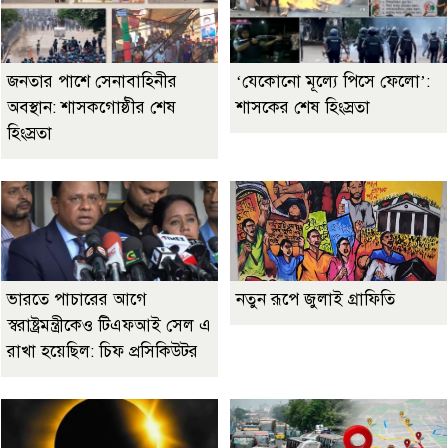
জনতার পাশে সেনাবাহিনীর
‘যেকোনো মূল্যে পিসে ফেলো’:
অবস্থান: শাসকগোষ্ঠীর শেষ
শাসকের শেষ হিংস্রতা
হিংস্রতা
ভারতে পাচারের আগে
নতুন রূপে জুলাই গ্রাফিতি
স্বরাষ্ট্রমন্ত্রীকেও টিএফআই সেল এ
রাখা হয়েছিল: চিফ প্রসিকিউটর