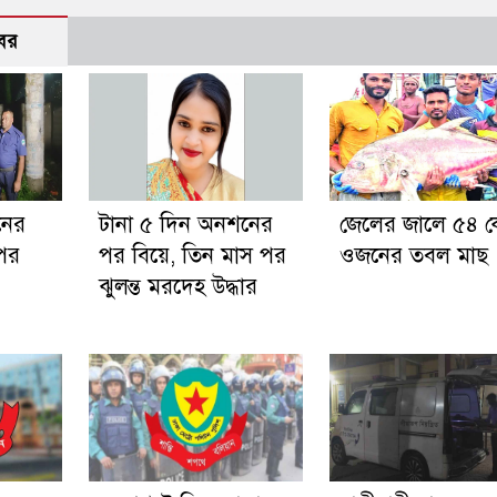
বর
নের
টানা ৫ দিন অনশনের
জেলের জালে ৫৪ ক
পর
পর বিয়ে, তিন মাস পর
ওজনের তবল মাছ
ঝুলন্ত মরদেহ উদ্ধার