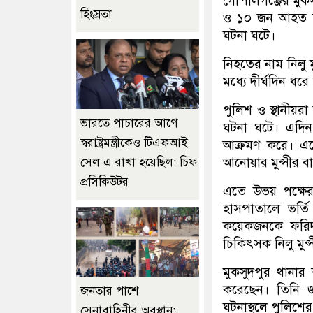
গোপালগঞ্জের মুকসু
হিংস্রতা
ও ১০ জন আহত হয়
ঘটনা ঘটে।
নিহতের নাম নিলু ম
মধ্যে দীর্ঘদিন ধরে 
পুলিশ ও স্থানীয়রা
ভারতে পাচারের আগে
ঘটনা ঘটে। এদিন
স্বরাষ্ট্রমন্ত্রীকেও টিএফআই
আক্রমণ করে। এ
আনোয়ার মুন্সীর ব
সেল এ রাখা হয়েছিল: চিফ
প্রসিকিউটর
এতে উভয় পক্ষের
হাসপাতালে ভর্তি
কয়েকজনকে ফরিদপ
চিকিৎসক নিলু মুন
মুকসুদপুর থানার 
করেছেন। তিনি জান
জনতার পাশে
ঘটনাস্থলে পুলিশে
সেনাবাহিনীর অবস্থান: