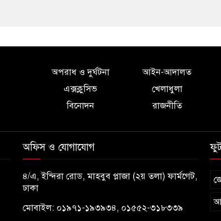
অপরাধ ও দুর্ঘটনা
আইন-আদালত
এক্সক্লুসিভ
খেলাধুলা
বিনোদন
রাজনীতি
অফিস ও যোগাযোগ
ফু
৪/এ, ইন্দিরা রোড, মাহবুব প্লাজা (২য় তলা) ফার্মগেট,
জ
ঢাকা
আ
মোবাইল: ০১৯৭১-১৯৩৯৩৪, ০১৫৫২-৩১৮৩৩৯