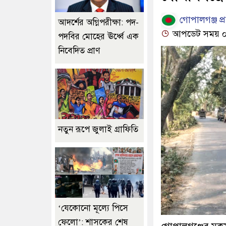
গোপালগঞ্জ প্র
আদর্শের অগ্নিপরীক্ষা: পদ-
আপডেট সময় ০৫:
পদবির মোহের ঊর্ধ্বে এক
নিবেদিত প্রাণ
নতুন রূপে জুলাই গ্রাফিতি
‘যেকোনো মূল্যে পিসে
ফেলো’: শাসকের শেষ