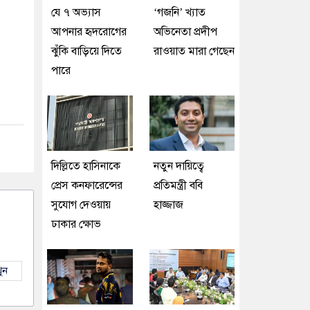
যে ৭ অভ্যাস
‘গজনি’ খ্যাত
আপনার হৃদরোগের
অভিনেতা প্রদীপ
ঝুঁকি বাড়িয়ে দিতে
রাওয়াত মারা গেছেন
পারে
দিল্লিতে হাসিনাকে
নতুন দায়িত্বে
প্রেস কনফারেন্সের
প্রতিমন্ত্রী ববি
সুযোগ দেওয়ায়
হাজ্জাজ
ঢাকার ক্ষোভ
ুন