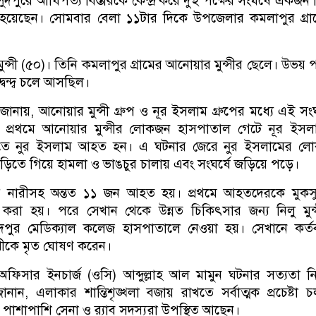
দপুরে আধিপত্য বিস্তারকে কেন্দ্র করে দুই পক্ষের সংঘর্ষে একজন
েছেন। সোমবার বেলা ১১টার দিকে উপজেলার কমলাপুর গ্রা
ুন্সী (৫০)। তিনি কমলাপুর গ্রামের আনোয়ার মুন্সীর ছেলে। উভয় প
দ্বন্দ্ব চলে আসছিল।
 জানায়, আনোয়ার মুন্সী গ্রুপ ও নূর ইসলাম গ্রুপের মধ্যে এই সংঘ
 প্রথমে আনোয়ার মুন্সীর লোকজন হাসপাতাল গেটে নূর ইসল
তে নুর ইসলাম আহত হন। এ ঘটনার জেরে নুর ইসলামের ল
াড়িতে গিয়ে হামলা ও ভাঙচুর চালায় এবং সংঘর্ষে জড়িয়ে পড়ে।
 নারীসহ অন্তত ১১ জন আহত হয়। প্রথমে আহতদেরকে মুকসু
 করা হয়। পরে সেখান থেকে উন্নত চিকিৎসার জন্য নিলু মুন
ুর মেডিক্যাল কলেজ হাসপাতালে নেওয়া হয়। সেখানে কর্তব
্সীকে মৃত ঘোষণ করেন।
অফিসার ইনচার্জ (ওসি) আব্দুল্লাহ আল মামুন ঘটনার সত্যতা নি
ান, এলাকার শান্তিশৃঙ্খলা বজায় রাখতে সর্বাত্মক প্রচেষ্টা 
র পাশাপাশি সেনা ও র‌্যাব সদস্যরা উপস্থিত আছেন।