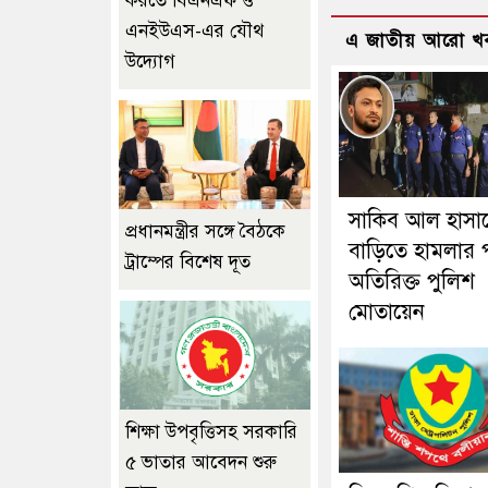
করতে বিএনএফ ও
এনইউএস-এর যৌথ
এ জাতীয় আরো খ
উদ্যোগ
সাকিব আল হাসা
প্রধানমন্ত্রীর সঙ্গে বৈঠকে
বাড়িতে হামলার 
ট্রাম্পের বিশেষ দূত
অতিরিক্ত পুলিশ
মোতায়েন
শিক্ষা উপবৃত্তিসহ সরকারি
৫ ভাতার আবেদন শুরু