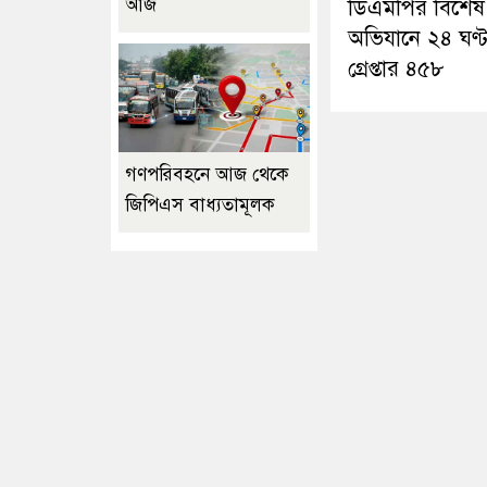
আজ
ডিএমপির বিশেষ
অভিযানে ২৪ ঘণ্ট
গ্রেপ্তার ৪৫৮
গণপরিবহনে আজ থেকে
জিপিএস বাধ্যতামূলক