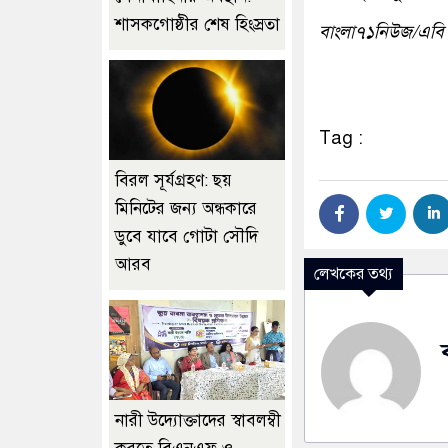
শাসকগোষ্ঠীর শেষ হিংস্রতা
বাংলা৭১নিউজ/এবি
Tag :
বিরল সূর্যগ্রহণ: ছয়
মিনিটের জন্য অন্ধকারে
ডুবে যাবে গোটা সৌদি
আরব
লেখকের তথ্য
নারী উদ্যোক্তাদের স্বাবলম্বী