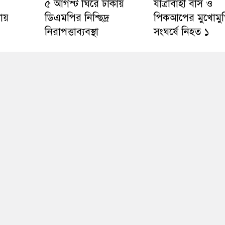
৫ আগস্ট ঘিরে ঢাকায়
যাত্রীবাহী বাস ও
ায়
ডিএমপির নিশ্ছিদ্র
পিকআপের মুখোমু
নিরাপত্তাব্যবস্থা
সংঘর্ষে নিহত ১