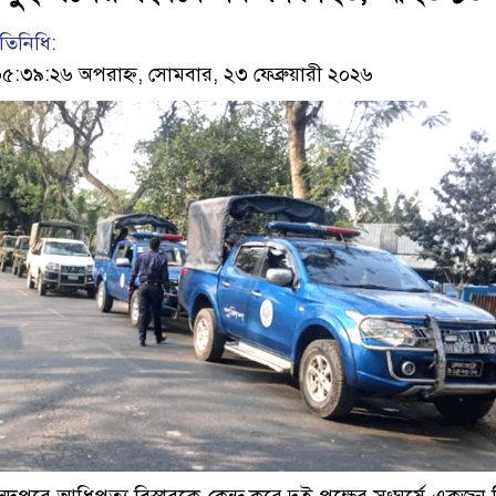
তিনিধি:
৩৯:২৬ অপরাহ্ন, সোমবার, ২৩ ফেব্রুয়ারী ২০২৬