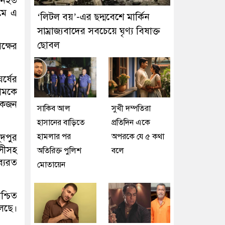
 নিহত
মে এ
‘লিটল বয়’-এর ছদ্মবেশে মার্কিন
সাম্রাজ্যবাদের সবচেয়ে ঘৃণ্য বিষাক্ত
ছোবল
ক্ষের
র্ষের
ামকে
োকজন
সাকিব আল
সুখী দম্পতিরা
হাসানের বাড়িতে
প্রতিদিন একে
হামলার পর
অপরকে যে ৫ কথা
দপুর
্সীসহ
অতিরিক্ত পুলিশ
বলে
্যরত
মোতায়েন
শ্চিত
চলছে।