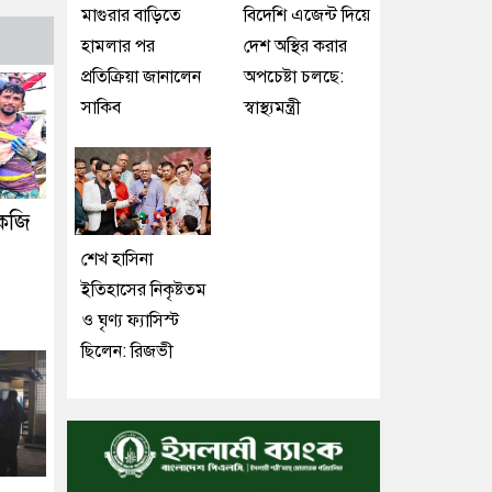
মাগুরার বাড়িতে
বিদেশি এজেন্ট দিয়ে
হামলার পর
দেশ অস্থির করার
প্রতিক্রিয়া জানালেন
অপচেষ্টা চলছে:
সাকিব
স্বাস্থ্যমন্ত্রী
েজি
শেখ হাসিনা
ইতিহাসের নিকৃষ্টতম
ও ঘৃণ্য ফ্যাসিস্ট
ছিলেন: রিজভী