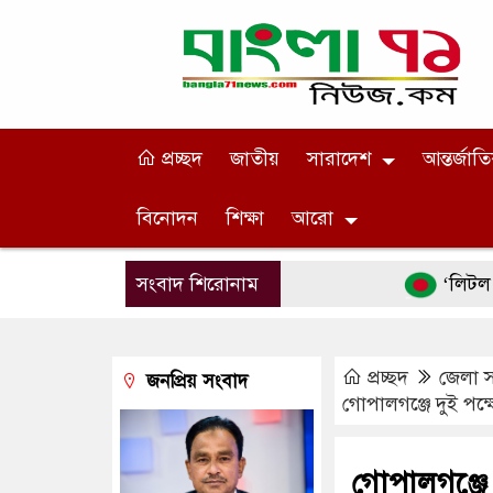
প্রচ্ছদ
জাতীয়
সারাদেশ
আন্তর্জাত
বিনোদন
শিক্ষা
আরো
সংবাদ শিরোনাম
‘লিটল বয়’-এর ছ
প্রচ্ছদ
জেলা 
জনপ্রিয় সংবাদ
গোপালগঞ্জে দুই পক
গোপালগঞ্জে