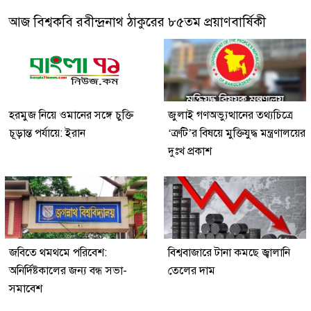
আজ বিশ্বকবি রবীন্দ্রনাথ ঠাকুরের ৮৫তম প্রয়াণবার্ষিকী
হরমুজ নিয়ে ওমানের সঙ্গে চুক্তি
জুলাই গণঅভ্যুত্থানের তথ্যচিত্রে
চূড়ান্ত পর্যায়ে: ইরান
‘ত্রুটি’র বিষয়ে মুক্তিযুদ্ধ মন্ত্রণালয়ের
দুঃখ প্রকাশ
জবিতে থমথমে পরিবেশ:
বিশ্ববাজারে টানা কমছে জ্বালানি
অনির্দিষ্টকালের জন্য বন্ধ সভা-
তেলের দাম
সমাবেশ