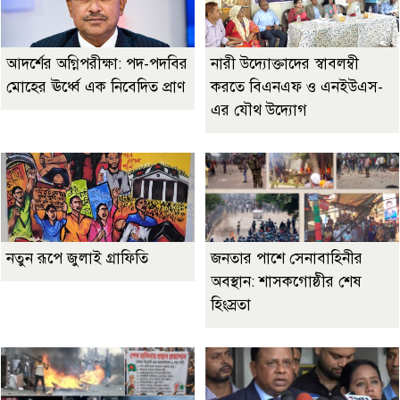
আদর্শের অগ্নিপরীক্ষা: পদ-পদবির
নারী উদ্যোক্তাদের স্বাবলম্বী
মোহের ঊর্ধ্বে এক নিবেদিত প্রাণ
করতে বিএনএফ ও এনইউএস-
এর যৌথ উদ্যোগ
নতুন রূপে জুলাই গ্রাফিতি
জনতার পাশে সেনাবাহিনীর
অবস্থান: শাসকগোষ্ঠীর শেষ
হিংস্রতা