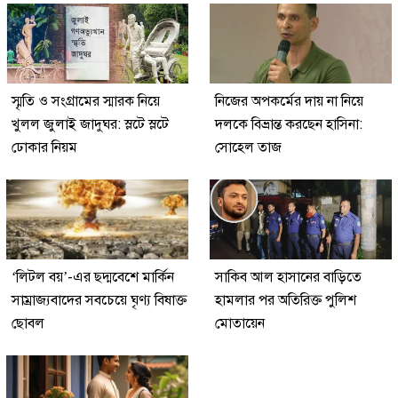
স্মৃতি ও সংগ্রামের স্মারক নিয়ে
নিজের অপকর্মের দায় না নিয়ে
খুলল জুলাই জাদুঘর: স্লটে স্লটে
দলকে বিভ্রান্ত করছেন হাসিনা:
ঢোকার নিয়ম
সোহেল তাজ
‘লিটল বয়’-এর ছদ্মবেশে মার্কিন
সাকিব আল হাসানের বাড়িতে
সাম্রাজ্যবাদের সবচেয়ে ঘৃণ্য বিষাক্ত
হামলার পর অতিরিক্ত পুলিশ
ছোবল
মোতায়েন