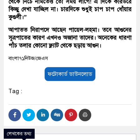
থেকে নিচে নামতেও তো সময় লাগে! এ দিকে করিডরে
কিচ্ছু দেখা যাচ্ছিল না। চারদিকে শুধুই চাপ চাপ ধোঁয়ার
কুণ্ডলী।”
আপাতত নিরাপদে আছেন পায়েল-লহমা। তবে আগুনের
সূত্রপাতের কারণ এখনও অজানা তাদের। অনেকের ধারণা
পাঁচ তলার কোনো ফ্ল্যাট থেকে ছড়ায় আগুন।
বাংলা৭১নিউজ/জেএস
ফটোকার্ড ডাউনলোড
Tag :
লেখকের তথ্য