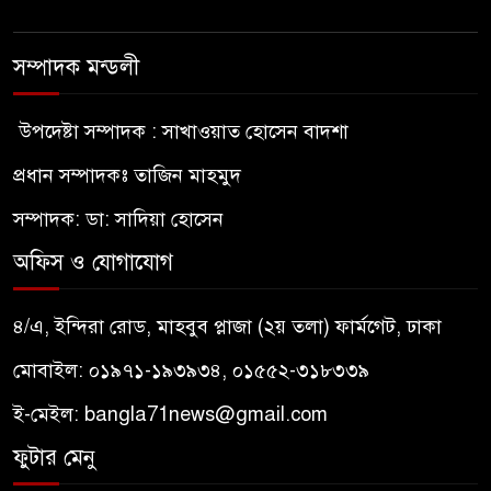
সম্পাদক মন্ডলী
উপদেষ্টা সম্পাদক : সাখাওয়াত হোসেন বাদশা
প্রধান সম্পাদকঃ তাজিন মাহমুদ
সম্পাদক: ডা: সাদিয়া হোসেন
অফিস ও যোগাযোগ
৪/এ, ইন্দিরা রোড, মাহবুব প্লাজা (২য় তলা) ফার্মগেট, ঢাকা
মোবাইল: ০১৯৭১-১৯৩৯৩৪, ০১৫৫২-৩১৮৩৩৯
ই-মেইল:
bangla71news@gmail.com
ফুটার মেনু