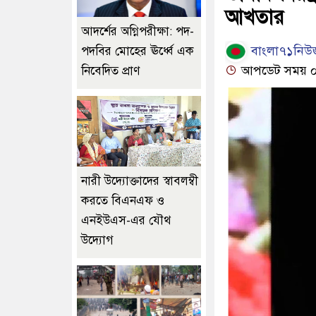
আখতার
আদর্শের অগ্নিপরীক্ষা: পদ-
বাংলা৭১নিউজ
পদবির মোহের ঊর্ধ্বে এক
আপডেট সময় ০৪:
নিবেদিত প্রাণ
নারী উদ্যোক্তাদের স্বাবলম্বী
করতে বিএনএফ ও
এনইউএস-এর যৌথ
উদ্যোগ