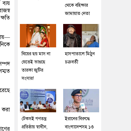
 ব্যয়
থেকে বহিষ্কার
াজস্ব
জামায়াত নেতা
ক্ষতি
ঘটায়—
নিকে
বিয়ের ছয় মাস না
হাসপাতালে মিঠুন
যেতেই ভাঙছে
চক্রবর্তী
সম্পদ
তারকা জুটির
সম্মত
সংসার!
করেছে
 করা
টেকসই গণতন্ত্র
ইরানের বিরুদ্ধে
প্রতিষ্ঠায় স্বাধীন,
বাংলাদেশসহ ১৩
গণের