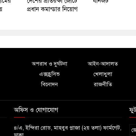
্যমের
দেশের প্রতিরক্ষা জোটে
যানজট
য়
প্রধান কমান্ডার নিয়োগ
অপরাধ ও দুর্ঘটনা
আইন-আদালত
এক্সক্লুসিভ
খেলাধুলা
বিনোদন
রাজনীতি
অফিস ও যোগাযোগ
ফু
৪/এ, ইন্দিরা রোড, মাহবুব প্লাজা (২য় তলা) ফার্মগেট,
জ
ঢাকা