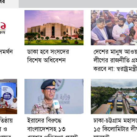
বর
সমর্থন
ডাকা হবে সংসদের
দেশের মানুষ আওয়
বিশেষ অধিবেশন
লীগের রাজনীতি গ্র
করবে না: স্বরাষ্ট্রমন্ত্রী
িষ্ঠায়
ইরানের বিরুদ্ধে
ঢাকা-চট্টগ্রাম মহা
ীল ও
বাংলাদেশসহ ১৩
১৫ কিলোমিটার দীর্