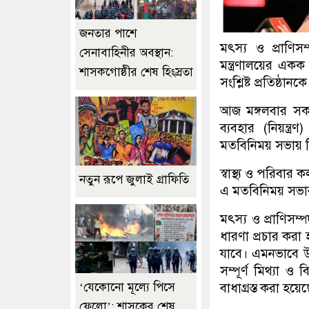
জনতার পাশে
মৎস্য ও প্রাণিসম
সেনাবাহিনীর অবস্থান:
মন্ত্রণালয়ের একক দ
শাসকগোষ্ঠীর শেষ হিংস্রতা
সংশ্লিষ্ট প্রতিষ্ঠা
আজ মঙ্গলবার সক
ব্যবহার (নিয়ন্ত
মতবিনিময় সভায় 
স্বাস্থ্য ও পরিবার 
নতুন রূপে জুলাই গ্রাফিতি
এ মতবিনিময় সভ
মৎস্য ও প্রাণিসম্
ধারণা প্রচার করা
যাবে। এমনভাবে 
সম্পূর্ণ মিথ্যা ও 
বাধাগ্রস্ত করা হয়ে
‘যেকোনো মূল্যে পিসে
ফেলো’: শাসকের শেষ