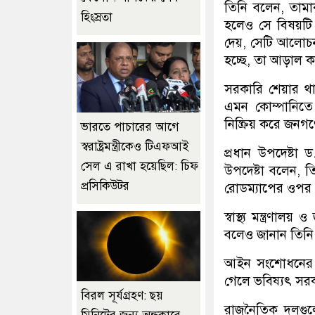
তিনি বলেন, তামাক
হিংস্রতা
হলেও সে বিষয়টি 
দেয়, সেটি আলোচনায়
হচ্ছে, তা আড়াল ক
সরকারি শেয়ার থাক
এমন কোম্পানিতে
নিষ্ক্রিয় করে জনগ
ভারতে পাচারের আগে
স্বরাষ্ট্রমন্ত্রীকেও টিএফআই
প্রধান উপদেষ্টা 
সেল এ রাখা হয়েছিল: চিফ
উপদেষ্টা বলেন, তি
প্রসিকিউটর
রোডম্যাপের ওপর গ
স্বাস্থ্য মন্ত্রণ
বলেও জানান তিনি
আইন সংশোধনের ব
গেলে ভবিষ্যৎ সর
বিরল সূর্যগ্রহণ: ছয়
রাজনৈতিক দলগুল