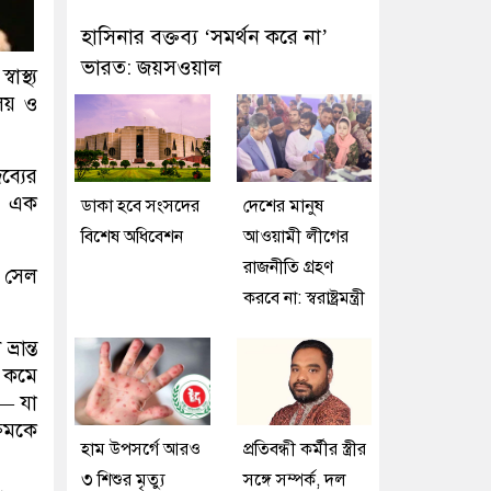
হাসিনার বক্তব্য ‘সমর্থন করে না’
ভারত: জয়সওয়াল
স্থ্য
ালয় ও
্যের
য়ে এক
ডাকা হবে সংসদের
দেশের মানুষ
বিশেষ অধিবেশন
আওয়ামী লীগের
রাজনীতি গ্রহণ
রণ সেল
করবে না: স্বরাষ্ট্রমন্ত্রী
রান্ত
ব কমে
— যা
্রমকে
হাম উপসর্গে আরও
প্রতিবন্ধী কর্মীর স্ত্রীর
৩ শিশুর মৃত্যু
সঙ্গে সম্পর্ক, দল