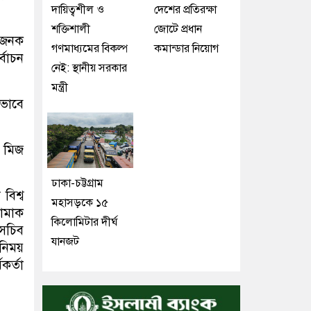
দায়িত্বশীল ও
দেশের প্রতিরক্ষা
শক্তিশালী
জোটে প্রধান
েগজনক
গণমাধ্যমের বিকল্প
কমান্ডার নিয়োগ
্বাচন
নেই: স্থানীয় সরকার
মন্ত্রী
রভাবে
া মিজ
ঢাকা-চট্টগ্রাম
বিশ্ব
মহাসড়কে ১৫
তামাক
কিলোমিটার দীর্ঘ
 সচিব
যানজট
িনিময়
মকর্তা