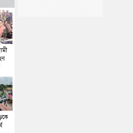
ামী
হণ
সড়কে
ঘ