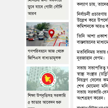
মিনিটের জন্য অন্ধকারে
কল্যাণ চায়, তাদের 
ডুবে যাবে গোটা সৌদি
আরব
নির্বাচনী প্রচারণ
উল্লেখ করে উপদেষ
কমিশনকে আরও কঠো
তিনি আশা প্রকাশ
বাস্তবায়নের মাধ্যমে
গণপরিবহনে আজ থেকে
মতবিনিময় সভায় প্র
নূরজাহান বেগম।
জিপিএস বাধ্যতামূলক
সভায় সভাপতিত্ব ক
স্বাস্থ্য সংস্থা
নিয়ন্ত্রণ সেলের ক
শেখ মোমেনা মনি,
সভায় সরকারি-বেসরকার
শিক্ষা উপবৃত্তিসহ সরকারি
অংশগ্রহণ করেন।
৫ ভাতার আবেদন শুরু
বাংলা৭১নিউজ/এনএ