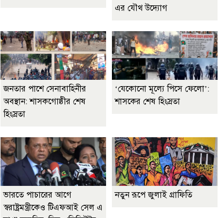
এর যৌথ উদ্যোগ
জনতার পাশে সেনাবাহিনীর
‘যেকোনো মূল্যে পিসে ফেলো’:
অবস্থান: শাসকগোষ্ঠীর শেষ
শাসকের শেষ হিংস্রতা
হিংস্রতা
ভারতে পাচারের আগে
নতুন রূপে জুলাই গ্রাফিতি
স্বরাষ্ট্রমন্ত্রীকেও টিএফআই সেল এ