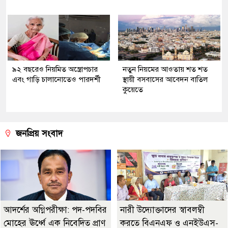
৯২ বছরেও নিয়মিত অস্ত্রোপচার
নতুন নিয়মের আওতায় শত শত
এবং গাড়ি চালানোতেও পারদর্শী
স্থায়ী বসবাসের আবেদন বাতিল
কুয়েতে
জনপ্রিয় সংবাদ
আদর্শের অগ্নিপরীক্ষা: পদ-পদবির
নারী উদ্যোক্তাদের স্বাবলম্বী
মোহের ঊর্ধ্বে এক নিবেদিত প্রাণ
করতে বিএনএফ ও এনইউএস-