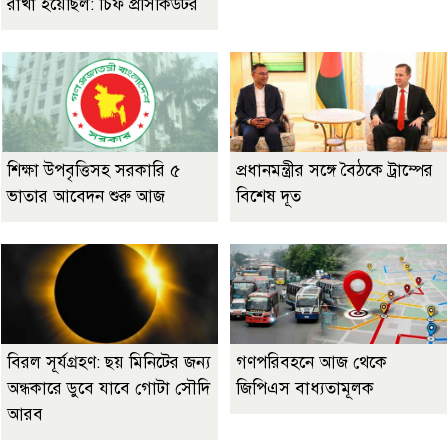
রাখা হয়েছিল: চিফ প্রসিকিউটর
শিক্ষা উপবৃত্তিসহ সরকারি ৫
প্রধানমন্ত্রীর সঙ্গে বৈঠকে ট্রাম্পের
ভাতার আবেদন শুরু আজ
বিশেষ দূত
বিরল সূর্যগ্রহণ: ছয় মিনিটের জন্য
গণপরিবহনে আজ থেকে
অন্ধকারে ডুবে যাবে গোটা সৌদি
জিপিএস বাধ্যতামূলক
আরব