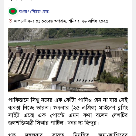
বাংলা৭১নিউজ,ডেস্ক:
আপডেট সময় ০১:০৩:২৬ অপরাহ্ন, শনিবার, ২৬ এপ্রিল ২০২৫
পাকিস্তানে সিন্ধু নদের এক ফোঁটা পানিও যেন না যায় সেই
ব্যবস্থা নিচ্ছে ভারত। শুক্রবার (২৫ এপ্রিল) মাইক্রো ব্লগিং
সাইট এক্সে এক পোস্টে এমন কথা বলেন দেশটির
জলশক্তিমন্ত্রী সিআর পাটিল। খবর দ্য হিন্দুর।
গত মঙ্গলবার ভারত নিয়ন্ত্রিত জম্মু-কাশ্মিরের