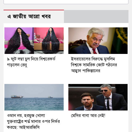
এ জাতীয় আরো খবর
৯ ফুট লম্বা চুল নিয়ে বিশ্বরেকর্ড
ইসরায়েলের বিরুদ্ধে মুসলিম
গড়লেন রেনু
বিশ্বকে সামরিক জোট গঠনের
আহ্বান পাকিস্তানের
ওমান নয়, হরমুজ খোলা
মেসির বাবা আর নেই!
যুক্তরাষ্ট্রের শর্ত মানার ওপর নির্ভর
করছে: আইআরজিসি