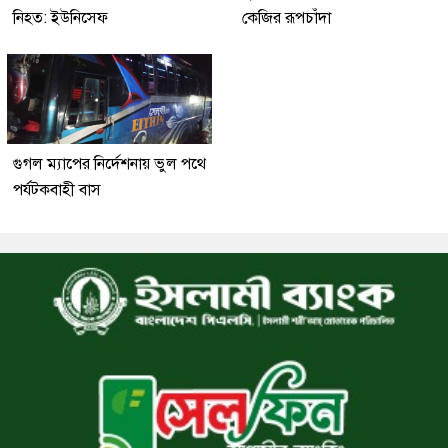
নিহত: ইউনিসেফ
কেজির রূপচাঁদা
গুগল ম্যাপের নির্দেশনায় ভুল পথে
পর্যটকবাহী বাস