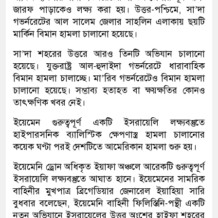
জারফ পাড়াকেও লক্ষ্য করা হয়। উত্তর-পশ্চিমে, সা’দা
গভর্নরেটের আল সালেম জেলার সাহলিন এলাকায় ছয়টি
মার্কিন বিমান হামলা চালানো হয়েছে।
সা’দা শহরের উত্তরে আরও তিনটি অভিযান চালানো
হয়েছে। যুক্তরাষ্ট্র আল-হুদাইদা গভর্নরেটে ধারাবাহিক
বিমান হামলা চালাচ্ছে। মা’রিব গভর্নরেটেও বিমান হামলা
চালানো হয়েছে। সম্ভাব্য হতাহত বা ক্ষয়ক্ষতির কোনও
তাৎক্ষণিক খবর নেই।
ইয়েমেন গুরুত্বপূর্ণ একটি ইসরায়েলি লক্ষ্যবস্তুতে
হাইপারসনিক ব্যালিস্টিক ক্ষেপণাস্ত্র হামলা চালানোর
কয়েক ঘণ্টা পরই দেশটিতে আমেরিকান হামলা শুরু হয়।
ইয়েমেনি ড্রোন অধিকৃত ইয়াফা অঞ্চলে আরেকটি গুরুত্বপূর্ণ
ইসরায়েলি লক্ষ্যবস্তুতে আঘাত হানে। ইয়েমেনের সামরিক
বাহিনীর মুখপাত্র ব্রিগেডিয়ার জেনারেল ইয়াহিয়া সারি
বুধবার বলেছেন, ইয়েমেনি বাহিনী ফিলিস্তিনি-পন্থী একটি
নতুন অভিযানে ইসরায়েলের উত্তর অংশের হাইফা শহরের