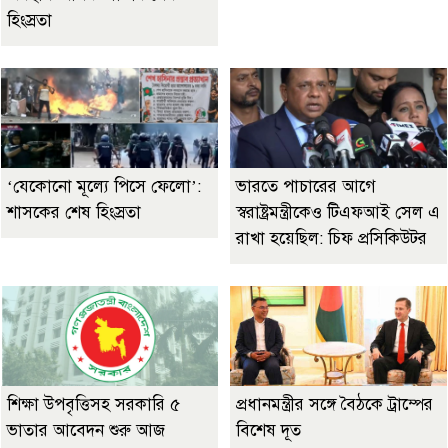
হিংস্রতা
‘যেকোনো মূল্যে পিসে ফেলো’:
ভারতে পাচারের আগে
শাসকের শেষ হিংস্রতা
স্বরাষ্ট্রমন্ত্রীকেও টিএফআই সেল এ
রাখা হয়েছিল: চিফ প্রসিকিউটর
শিক্ষা উপবৃত্তিসহ সরকারি ৫
প্রধানমন্ত্রীর সঙ্গে বৈঠকে ট্রাম্পের
ভাতার আবেদন শুরু আজ
বিশেষ দূত