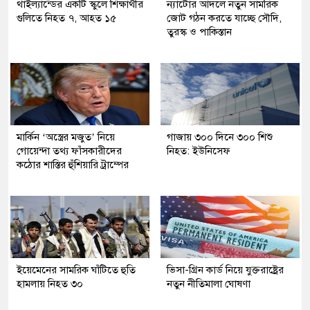
থাইল্যান্ডের একটি স্কুলে শিক্ষার্থীর
ন্যাটোর আদলে নতুন সামরিক
গুলিতে নিহত ৭, আহত ১৫
জোট গঠন করতে যাচ্ছে সৌদি,
তুরস্ক ও পাকিস্তান
মার্কিন ‘অস্ত্রের মজুত’ নিয়ে
গাজায় ৩০০ দিনে ৩০০ শিশু
গোয়েন্দা তথ্য ফাঁসকারীদের
নিহত: ইউনিসেফ
কঠোর শাস্তির হুঁশিয়ারি ট্রাম্পের
ইয়েমেনের সামরিক ঘাঁটিতে হুতি
ভিসা-গ্রিন কার্ড নিয়ে যুক্তরাষ্ট্রের
হামলায় নিহত ৩০
নতুন নীতিমালা ঘোষণা