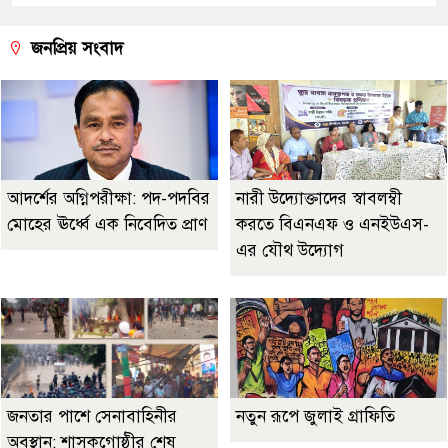
জনপ্রিয় সংবাদ
আদর্শের অগ্নিপরীক্ষা: পদ-পদবির
নারী উদ্যোক্তাদের স্বাবলম্বী
মোহের ঊর্ধ্বে এক নিবেদিত প্রাণ
করতে বিএনএফ ও এনইউএস-
এর যৌথ উদ্যোগ
জনতার পাশে সেনাবাহিনীর
নতুন রূপে জুলাই গ্রাফিতি
অবস্থান: শাসকগোষ্ঠীর শেষ