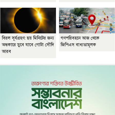
বিরল সূর্যগ্রহণ: ছয় মিনিটের জন্য
গণপরিবহনে আজ থেকে
অন্ধকারে ডুবে যাবে গোটা সৌদি
জিপিএস বাধ্যতামূলক
আরব