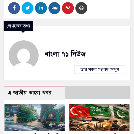
লেখকের তথ্য
বাংলা ৭১ নিউজ
তার সকল সংবাদ দেখুন
এ জাতীয় আরো খবর