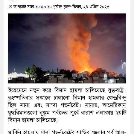
আপডেট সময় ১০:৫০:১০ পূর্বাহ্ন, বৃহস্পতিবার, ২৪ এপ্রিল ২০২৫
ইয়েমেনে নতুন করে বিমান হামলা চালিয়েছে যুক্তরাষ্ট্র।
বৃহস্পতিবার সকালে চালানো বিমান হামলার কেন্দ্রবিন্দু
ছিল সানা এবং সা’দা গভর্নরেট। সানায়, আমেরিকান
যুদ্ধবিমানগুলো নুকুম পর্বতের পূর্বে বারাশ এলাকায় ছয়টি
বিমান হামলা চালিয়েছে।
মার্কিন হামলায় সানা গভর্নরেটের শা’উব জেলার পূর্ব আল-