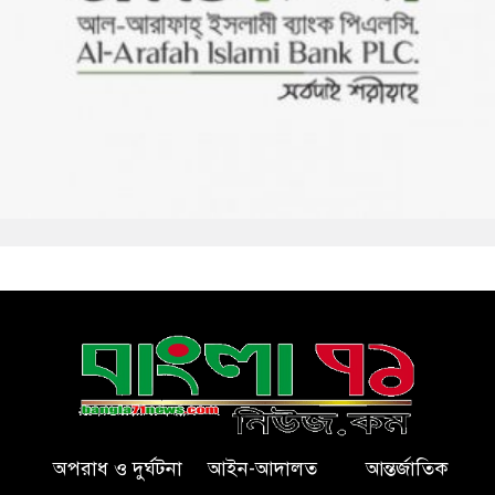
অপরাধ ও দুর্ঘটনা
আইন-আদালত
আন্তর্জাতিক