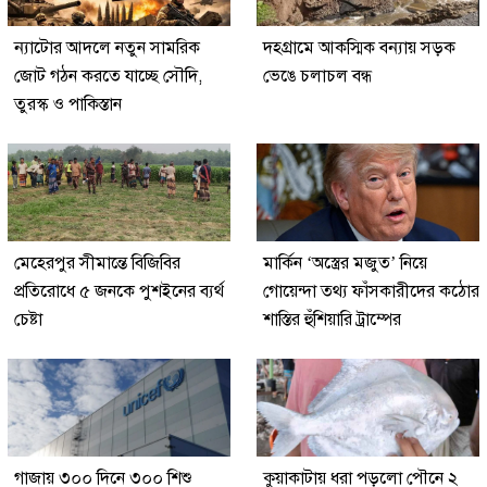
ন্যাটোর আদলে নতুন সামরিক
দহগ্রামে আকস্মিক বন্যায় সড়ক
জোট গঠন করতে যাচ্ছে সৌদি,
ভেঙে চলাচল বন্ধ
তুরস্ক ও পাকিস্তান
মেহেরপুর সীমান্তে বিজিবির
মার্কিন ‘অস্ত্রের মজুত’ নিয়ে
প্রতিরোধে ৫ জনকে পুশইনের ব্যর্থ
গোয়েন্দা তথ্য ফাঁসকারীদের কঠোর
চেষ্টা
শাস্তির হুঁশিয়ারি ট্রাম্পের
গাজায় ৩০০ দিনে ৩০০ শিশু
কুয়াকাটায় ধরা পড়লো পৌনে ২