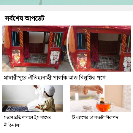
সর্বশেষ আপডেট
মাদারীপুরে ঐতিহ্যবাহী পালকি আজ বিলুপ্তির পথে
সন্তান প্রতিপালনে ইসলামের
টি ব্যাগের চা কতটা নিরাপদ
নীতিমালা