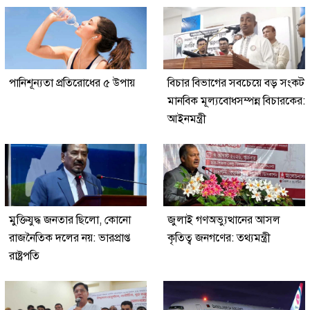
পানিশূন্যতা প্রতিরোধের ৫ উপায়
বিচার বিভাগের সবচেয়ে বড় সংকট
মানবিক মূল্যবোধসম্পন্ন বিচারকের:
আইনমন্ত্রী
মুক্তিযুদ্ধ জনতার ছিলো, কোনো
জুলাই গণঅভ্যুত্থানের আসল
রাজনৈতিক দলের নয়: ভারপ্রাপ্ত
কৃতিত্ব জনগণের: তথ্যমন্ত্রী
রাষ্ট্রপতি