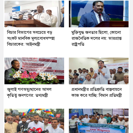
বিচার বিভাগের সবচেয়ে বড়
মুক্তিযুদ্ধ জনতার ছিলো, কোনো
সংকট মানবিক মূল্যবোধসম্পন্ন
রাজনৈতিক দলের নয়: ভারপ্রাপ্ত
বিচারকের: আইনমন্ত্রী
রাষ্ট্রপতি
জুলাই গণঅভ্যুত্থানের আসল
প্রধানমন্ত্রীর প্রতিশ্রুতি বাস্তবায়নে
কৃতিত্ব জনগণের: তথ্যমন্ত্রী
কাজ করে যাচ্ছি: বিমান প্রতিমন্ত্রী