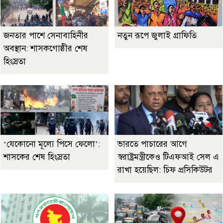
জনতার পাশে সেনাবাহিনীর
নতুন রূপে জুলাই গ্রাফিতি
অবস্থান: শাসকগোষ্ঠীর শেষ
হিংস্রতা
‘যেকোনো মূল্যে পিসে ফেলো’:
ভারতে পাচারের আগে
শাসকের শেষ হিংস্রতা
স্বরাষ্ট্রমন্ত্রীকেও টিএফআই সেল এ
রাখা হয়েছিল: চিফ প্রসিকিউটর