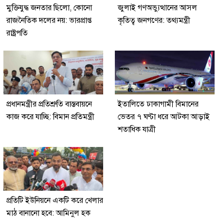
মুক্তিযুদ্ধ জনতার ছিলো, কোনো
জুলাই গণঅভ্যুত্থানের আসল
রাজনৈতিক দলের নয়: ভারপ্রাপ্ত
কৃতিত্ব জনগণের: তথ্যমন্ত্রী
রাষ্ট্রপতি
প্রধানমন্ত্রীর প্রতিশ্রুতি বাস্তবায়নে
ইতালিতে ঢাকাগামী বিমানের
কাজ করে যাচ্ছি: বিমান প্রতিমন্ত্রী
ভেতর ৭ ঘণ্টা ধরে আটকা আড়াই
শতাধিক যাত্রী
প্রতিটি ইউনিয়নে একটি করে খেলার
মাঠ বানানো হবে: আমিনুল হক