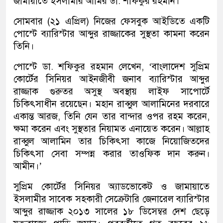
জামায়াতে ইসলামীর আমির ডা. শফিকুর রহমান।
সোমবার (২১ এপ্রিল) নিজের ফেসবুক আইডিতে একটি
পোস্টে ব্যারিস্টার আব্দুর রাজ্জাকের সুস্থতা কামনা করেন
তিনি।
পোস্টে ডা. শফিকুর রহমান লেখেন, ‘বাংলাদেশ সুপ্রিম
কোর্টের সিনিয়র আইনজীবী জনাব ব্যারিস্টার আব্দুর
রাজ্জাক গুরুতর অসুস্থ অবস্থায় লাইফ সাপোর্টে
চিকিৎসাধীন রয়েছেন। মহান রাব্বুল আলামিনের দরবারে
একান্ত আরজ, তিনি যেন তার বান্দার ওপর রহম করেন,
ক্ষমা করেন এবং সুস্থতার নিয়ামত এনায়েত করেন। আল্লাহ
রাব্বুল আলামিন তার চিকিৎসা কাজে নিয়োজিতদের
চিকিৎসা সেবা সম্পন্ন করার তাওফিক দান করুন।
আমীন।’
সুপ্রিম কোর্টের সিনিয়র অ্যাডভোকেট ও জামায়াতে
ইসলামীর সাবেক সহকারী সেক্রেটারি জেনারেল ব্যারিস্টার
আব্দুর রাজ্জাক ২০১৩ সালের ১৮ ডিসেম্বর দেশ ছেড়ে