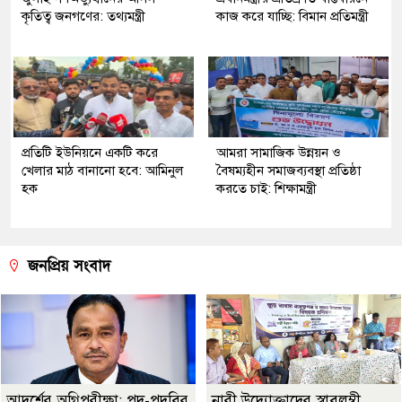
কৃতিত্ব জনগণের: তথ্যমন্ত্রী
কাজ করে যাচ্ছি: বিমান প্রতিমন্ত্রী
প্রতিটি ইউনিয়নে একটি করে
আমরা সামাজিক উন্নয়ন ও
খেলার মাঠ বানানো হবে: আমিনুল
বৈষম্যহীন সমাজব্যবস্থা প্রতিষ্ঠা
হক
করতে চাই: শিক্ষামন্ত্রী
জনপ্রিয় সংবাদ
আদর্শের অগ্নিপরীক্ষা: পদ-পদবির
নারী উদ্যোক্তাদের স্বাবলম্বী