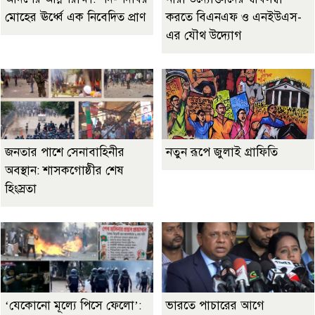
মোহের ঊর্ধ্বে এক নিবেদিত প্রাণ
করতে বিএনএফ ও এনইউএস-
এর যৌথ উদ্যোগ
জনতার পাশে সেনাবাহিনীর
নতুন রূপে জুলাই গ্রাফিতি
অবস্থান: শাসকগোষ্ঠীর শেষ
হিংস্রতা
‘যেকোনো মূল্যে পিসে ফেলো’:
ভারতে পাচারের আগে