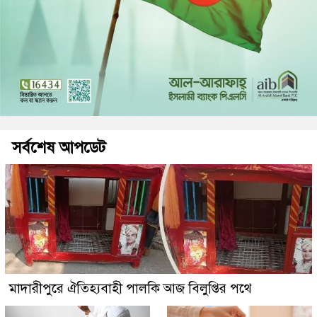
সর্বশেষ আপডেট
মাদারীপুরে ঐতিহ্যবাহী পালকি আজ বিলুপ্তির পথে