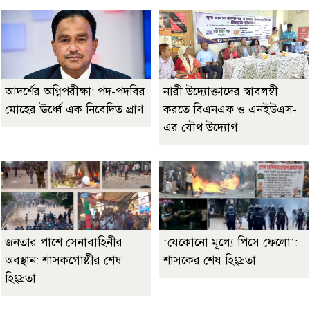
আদর্শের অগ্নিপরীক্ষা: পদ-পদবির
নারী উদ্যোক্তাদের স্বাবলম্বী
মোহের ঊর্ধ্বে এক নিবেদিত প্রাণ
করতে বিএনএফ ও এনইউএস-
এর যৌথ উদ্যোগ
জনতার পাশে সেনাবাহিনীর
‘যেকোনো মূল্যে পিসে ফেলো’:
অবস্থান: শাসকগোষ্ঠীর শেষ
শাসকের শেষ হিংস্রতা
হিংস্রতা