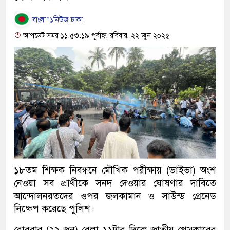
বাংলা৭১নিউজ ঢাকা:
আপডেট সময় ১১:৫৩:১৯ পূর্বাহ্ন, রবিবার, ২২ জুন ২০২৫
১৮তম শিক্ষক নিবন্ধনে মৌখিক পরীক্ষায় (ভাইভা) অংশ
নেওয়া সব প্রার্থীকে সনদ দেওয়ার ঘোষণার দাবিতে
আন্দোলনরতদের ওপর জলকামান ও সাউন্ড গ্রেনেড
নিক্ষেপ করেছে পুলিশ।
রোববার (২২ জুন) বেলা ১১টার দিকে জাতীয় প্রেসক্লাবের