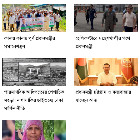
কানায় কানায় পূর্ণ প্রধানমন্ত্রীর
হেলিকপ্টারে মহেশখালীর পথে
সমাবেশস্থল
প্রধানমন্ত্রী
পারমাণবিক আধিপত্যের পৈশাচিক
প্রধানমন্ত্রী চট্টগ্রাম ও কক্সবাজার
মহড়া: নাগাসাকির ছাইভস্মে ঢাকা
যাচ্ছেন আজ
মার্কিন নীতি