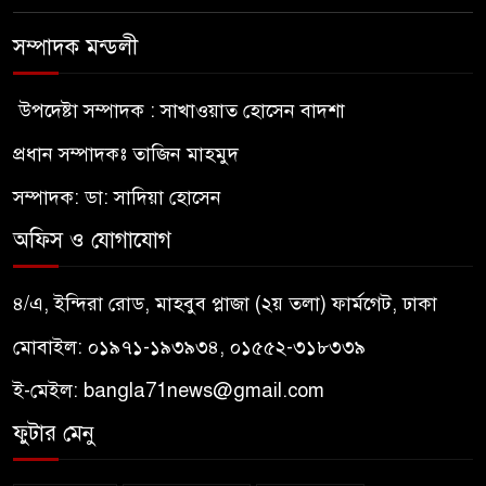
সম্পাদক মন্ডলী
উপদেষ্টা সম্পাদক : সাখাওয়াত হোসেন বাদশা
প্রধান সম্পাদকঃ তাজিন মাহমুদ
সম্পাদক: ডা: সাদিয়া হোসেন
অফিস ও যোগাযোগ
৪/এ, ইন্দিরা রোড, মাহবুব প্লাজা (২য় তলা) ফার্মগেট, ঢাকা
মোবাইল: ০১৯৭১-১৯৩৯৩৪, ০১৫৫২-৩১৮৩৩৯
ই-মেইল:
bangla71news@gmail.com
ফুটার মেনু