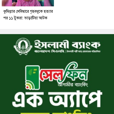
কুমিল্লার দেবিদ্বারে গৃহবধূকে হত্যার
পর ১১ টুকরা: ভাড়াটিয়া আটক