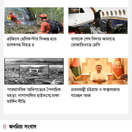
ব্রাজিলে হেলিকপ্টার বিধ্বস্ত হয়ে
বাবাকে শেষ বিদায় জানাতে
চালকসহ নিহত ৪
রোজারিওতে মেসি
পারমাণবিক আধিপত্যের পৈশাচিক
প্রধানমন্ত্রী চট্টগ্রাম ও কক্সবাজার
মহড়া: নাগাসাকির ছাইভস্মে ঢাকা
যাচ্ছেন আজ
মার্কিন নীতি
জনপ্রিয় সংবাদ