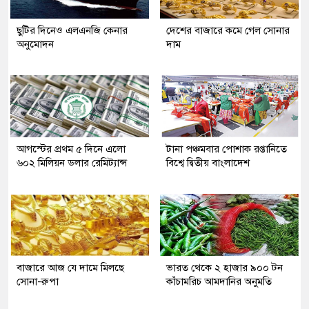
ছুটির দিনেও এলএনজি কেনার
দেশের বাজারে কমে গেল সোনার
অনুমোদন
দাম
আগস্টের প্রথম ৫ দিনে এলো
টানা পঞ্চমবার পোশাক রপ্তানিতে
৬০২ মিলিয়ন ডলার রেমিট্যান্স
বিশ্বে দ্বিতীয় বাংলাদেশ
বাজারে আজ যে দামে মিলছে
ভারত থেকে ২ হাজার ৯০০ টন
সোনা-রুপা
কাঁচামরিচ আমদানির অনুমতি