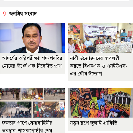
জনপ্রিয় সংবাদ
আদর্শের অগ্নিপরীক্ষা: পদ-পদবির
নারী উদ্যোক্তাদের স্বাবলম্বী
মোহের ঊর্ধ্বে এক নিবেদিত প্রাণ
করতে বিএনএফ ও এনইউএস-
এর যৌথ উদ্যোগ
জনতার পাশে সেনাবাহিনীর
নতুন রূপে জুলাই গ্রাফিতি
অবস্থান: শাসকগোষ্ঠীর শেষ