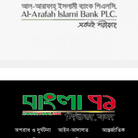
অপরাধ ও দুর্ঘটনা
আইন-আদালত
আন্তর্জাতিক