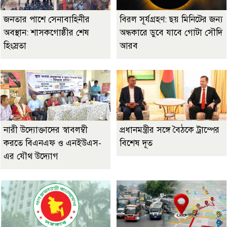
জনতার পাশে সেনাবাহিনীর
বিরল সূর্যগ্রহণ: ছয় মিনিটের জন্য
অবস্থান: শাসকগোষ্ঠীর শেষ
অন্ধকারে ডুবে যাবে গোটা সৌদি
হিংস্রতা
আরব
নারী উদ্যোক্তাদের স্বাবলম্বী
প্রধানমন্ত্রীর সঙ্গে বৈঠকে ট্রাম্পের
করতে বিএনএফ ও এনইউএস-
বিশেষ দূত
এর যৌথ উদ্যোগ