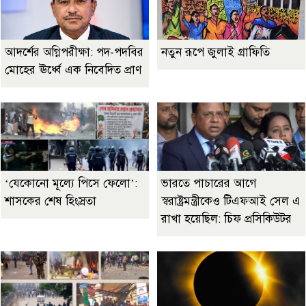
আদর্শের অগ্নিপরীক্ষা: পদ-পদবির
নতুন রূপে জুলাই গ্রাফিতি
মোহের ঊর্ধ্বে এক নিবেদিত প্রাণ
‘যেকোনো মূল্যে পিসে ফেলো’:
ভারতে পাচারের আগে
শাসকের শেষ হিংস্রতা
স্বরাষ্ট্রমন্ত্রীকেও টিএফআই সেল এ
রাখা হয়েছিল: চিফ প্রসিকিউটর