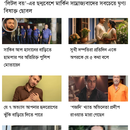
‘লিটল বয়’-এর ছদ্মবেশে মার্কিন সাম্রাজ্যবাদের সবচেয়ে ঘৃণ্য
বিষাক্ত ছোবল
সাকিব আল হাসানের বাড়িতে
সুখী দম্পতিরা প্রতিদিন একে
হামলার পর অতিরিক্ত পুলিশ
অপরকে যে ৫ কথা বলে
মোতায়েন
যে ৭ অভ্যাস আপনার হৃদরোগের
‘গজনি’ খ্যাত অভিনেতা প্রদীপ
ঝুঁকি বাড়িয়ে দিতে পারে
রাওয়াত মারা গেছেন