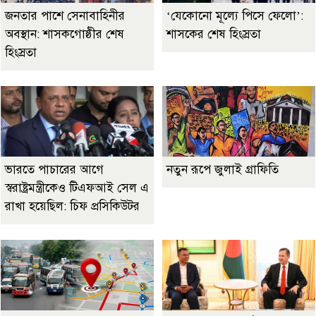
জনতার পাশে সেনাবাহিনীর
‘যেকোনো মূল্যে পিসে ফেলো’:
অবস্থান: শাসকগোষ্ঠীর শেষ
শাসকের শেষ হিংস্রতা
হিংস্রতা
ভারতে পাচারের আগে
নতুন রূপে জুলাই গ্রাফিতি
স্বরাষ্ট্রমন্ত্রীকেও টিএফআই সেল এ
রাখা হয়েছিল: চিফ প্রসিকিউটর