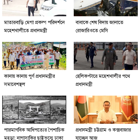
মাতারবাড়ি মেগা প্রকল্প পরিদর্শনে
বাবাকে শেষ বিদায় জানাতে
মহেশখালীতে প্রধানমন্ত্রী
রোজারিওতে মেসি
কানায় কানায় পূর্ণ প্রধানমন্ত্রীর
হেলিকপ্টারে মহেশখালীর পথে
সমাবেশস্থল
প্রধানমন্ত্রী
পারমাণবিক আধিপত্যের পৈশাচিক
প্রধানমন্ত্রী চট্টগ্রাম ও কক্সবাজার
মহড়া: নাগাসাকির ছাইভস্মে ঢাকা
যাচ্ছেন আজ