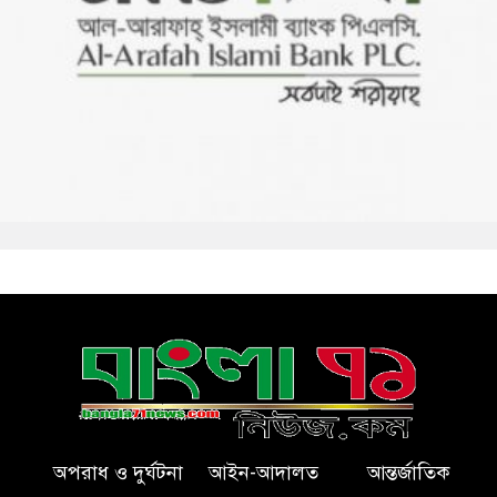
অপরাধ ও দুর্ঘটনা
আইন-আদালত
আন্তর্জাতিক