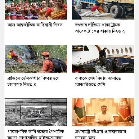
আজ আন্তর্জাতিক আদিবাসী দিবস
বগুড়ায় দাঁড়িয়ে থাকা ট্রাকে
আরেক ট্রাকের ধাক্কায় নিহত ২
ব্রাজিলে হেলিকপ্টার বিধ্বস্ত হয়ে
বাবাকে শেষ বিদায় জানাতে
চালকসহ নিহত ৪
রোজারিওতে মেসি
পারমাণবিক আধিপত্যের পৈশাচিক
প্রধানমন্ত্রী চট্টগ্রাম ও কক্সবাজার
মহড়া: নাগাসাকির ছাইভস্মে ঢাকা
যাচ্ছেন আজ