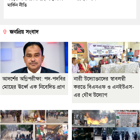
মার্কিন নীতি
জনপ্রিয় সংবাদ
আদর্শের অগ্নিপরীক্ষা: পদ-পদবির
নারী উদ্যোক্তাদের স্বাবলম্বী
মোহের ঊর্ধ্বে এক নিবেদিত প্রাণ
করতে বিএনএফ ও এনইউএস-
এর যৌথ উদ্যোগ