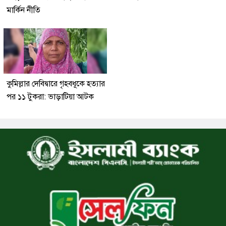
মার্কিন নীতি
কুমিল্লার দেবিদ্বারে গৃহবধূকে হত্যার
পর ১১ টুকরা: ভাড়াটিয়া আটক