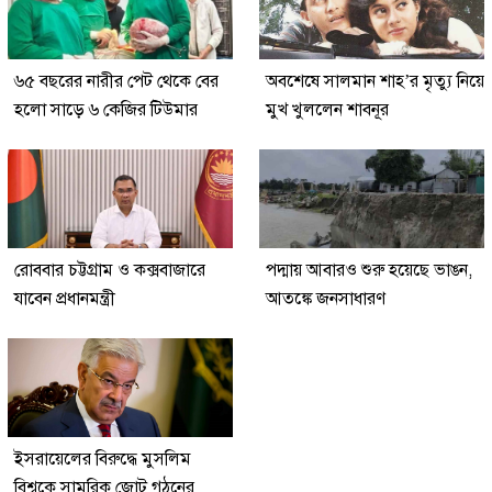
৬৫ বছরের নারীর পেট থেকে বের
অবশেষে সালমান শাহ’র মৃত্যু নিয়ে
হলো সাড়ে ৬ কেজির টিউমার
মুখ খুললেন শাবনূর
রোববার চট্টগ্রাম ও কক্সবাজারে
পদ্মায় আবারও শুরু হয়েছে ভাঙন,
যাবেন প্রধানমন্ত্রী
আতঙ্কে জনসাধারণ
ইসরায়েলের বিরুদ্ধে মুসলিম
বিশ্বকে সামরিক জোট গঠনের