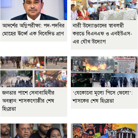
আদর্শের অগ্নিপরীক্ষা: পদ-পদবির
নারী উদ্যোক্তাদের স্বাবলম্বী
মোহের ঊর্ধ্বে এক নিবেদিত প্রাণ
করতে বিএনএফ ও এনইউএস-
এর যৌথ উদ্যোগ
জনতার পাশে সেনাবাহিনীর
‘যেকোনো মূল্যে পিসে ফেলো’:
অবস্থান: শাসকগোষ্ঠীর শেষ
শাসকের শেষ হিংস্রতা
হিংস্রতা