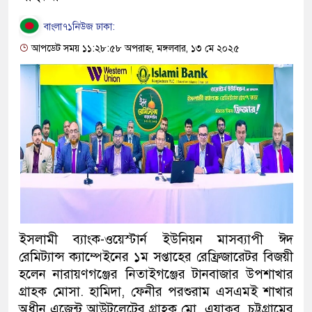
বাংলা৭১নিউজ ঢাকা:
আপডেট সময় ১১:২৮:৫৮ অপরাহ্ন, মঙ্গলবার, ১৩ মে ২০২৫
ইসলামী ব্যাংক-ওয়েস্টার্ন ইউনিয়ন মাসব্যাপী ঈদ
রেমিট্যান্স ক্যাম্পেইনের ১ম সপ্তাহের রেফ্রিজারেটর বিজয়ী
হলেন নারায়ণগঞ্জের নিতাইগঞ্জের টানবাজার উপশাখার
গ্রাহক মোসা. হামিদা, ফেনীর পরশুরাম এসএমই শাখার
অধীন এজেন্ট আউটলেটের গ্রাহক মো. এয়াকুব, চট্টগ্রামের