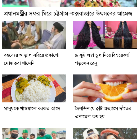
প্রধানমন্ত্রীর সফর ঘিরে চট্টগ্রাম-কক্সবাজারে উৎসবের আমেজ
রহস্যের আড়াল সরিয়ে প্রকাশ্যে
৯ ফুট লম্বা চুল নিয়ে বিশ্বরেকর্ড
মোজতবা খামেনি
গড়লেন রেনু
মানুষকে খাওয়ালে বরকত আসে
দৈনন্দিন যে ৫টি অভ্যাসে দাঁতের
এনামেল ক্ষয় হয়