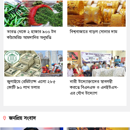
ভারত থেকে ২ হাজার ৯০০ টন
বিশ্ববাজারে বাড়ল সোনার দাম
কাঁচামরিচ আমদানির অনুমতি
জুলাইয়ে রেমিট্যান্স এলো ২৮৫
নারী উদ্যোক্তাদের স্বাবলম্বী
কোটি ৯০ লাখ ডলার
করতে বিএনএফ ও এনইউএস-
এর যৌথ উদ্যোগ
জনপ্রিয় সংবাদ