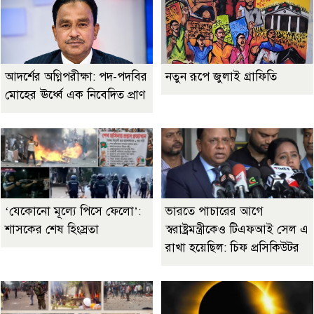
আদর্শের অগ্নিপরীক্ষা: পদ-পদবির
নতুন রূপে জুলাই গ্রাফিতি
মোহের ঊর্ধ্বে এক নিবেদিত প্রাণ
‘যেকোনো মূল্যে পিসে ফেলো’:
ভারতে পাচারের আগে
শাসকের শেষ হিংস্রতা
স্বরাষ্ট্রমন্ত্রীকেও টিএফআই সেল এ
রাখা হয়েছিল: চিফ প্রসিকিউটর