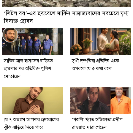
‘লিটল বয়’-এর ছদ্মবেশে মার্কিন সাম্রাজ্যবাদের সবচেয়ে ঘৃণ্য
বিষাক্ত ছোবল
সাকিব আল হাসানের বাড়িতে
সুখী দম্পতিরা প্রতিদিন একে
হামলার পর অতিরিক্ত পুলিশ
অপরকে যে ৫ কথা বলে
মোতায়েন
যে ৭ অভ্যাস আপনার হৃদরোগের
‘গজনি’ খ্যাত অভিনেতা প্রদীপ
ঝুঁকি বাড়িয়ে দিতে পারে
রাওয়াত মারা গেছেন