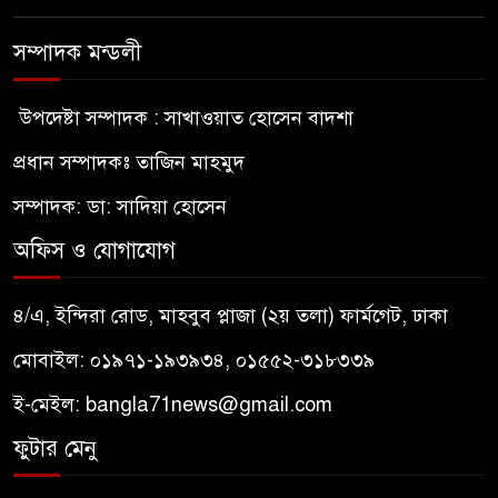
সম্পাদক মন্ডলী
উপদেষ্টা সম্পাদক : সাখাওয়াত হোসেন বাদশা
প্রধান সম্পাদকঃ তাজিন মাহমুদ
সম্পাদক: ডা: সাদিয়া হোসেন
অফিস ও যোগাযোগ
৪/এ, ইন্দিরা রোড, মাহবুব প্লাজা (২য় তলা) ফার্মগেট, ঢাকা
মোবাইল: ০১৯৭১-১৯৩৯৩৪, ০১৫৫২-৩১৮৩৩৯
ই-মেইল:
bangla71news@gmail.com
ফুটার মেনু