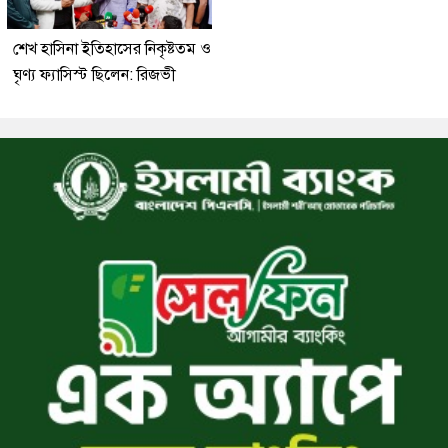
শেখ হাসিনা ইতিহাসের নিকৃষ্টতম ও
ঘৃণ্য ফ্যাসিস্ট ছিলেন: রিজভী