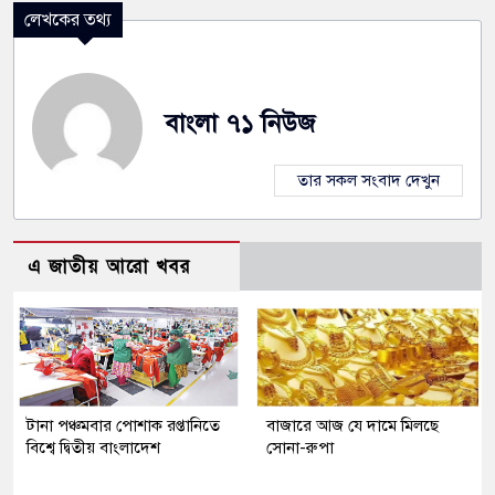
লেখকের তথ্য
বাংলা ৭১ নিউজ
তার সকল সংবাদ দেখুন
এ জাতীয় আরো খবর
টানা পঞ্চমবার পোশাক রপ্তানিতে
বাজারে আজ যে দামে মিলছে
বিশ্বে দ্বিতীয় বাংলাদেশ
সোনা-রুপা