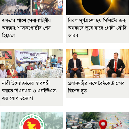
জনতার পাশে সেনাবাহিনীর
বিরল সূর্যগ্রহণ: ছয় মিনিটের জন্য
অবস্থান: শাসকগোষ্ঠীর শেষ
অন্ধকারে ডুবে যাবে গোটা সৌদি
হিংস্রতা
আরব
নারী উদ্যোক্তাদের স্বাবলম্বী
প্রধানমন্ত্রীর সঙ্গে বৈঠকে ট্রাম্পের
করতে বিএনএফ ও এনইউএস-
বিশেষ দূত
এর যৌথ উদ্যোগ