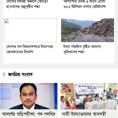
দেশের বিভিন্ন অঞ্চলে ঝোড়ো
আগস্টের প্রথম ৫ দিনে এলো
হাওয়াসহ বজ্রবৃষ্টির শঙ্কা
৬০২ মিলিয়ন ডলার রেমিট্যান্স
দেশের সব বিমানবন্দরে নিরাপত্তা
টানা পাঁচদিন বৃষ্টির আভাস,
জোরদারের নির্দেশ
ভূমিধসের শঙ্কা
জনপ্রিয় সংবাদ
আদর্শের অগ্নিপরীক্ষা: পদ-পদবির
নারী উদ্যোক্তাদের স্বাবলম্বী