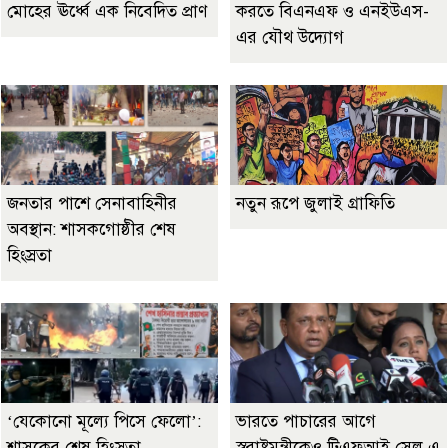
মোহের ঊর্ধ্বে এক নিবেদিত প্রাণ
করতে বিএনএফ ও এনইউএস-
এর যৌথ উদ্যোগ
জনতার পাশে সেনাবাহিনীর
নতুন রূপে জুলাই গ্রাফিতি
অবস্থান: শাসকগোষ্ঠীর শেষ
হিংস্রতা
‘যেকোনো মূল্যে পিসে ফেলো’:
ভারতে পাচারের আগে
শাসকের শেষ হিংস্রতা
স্বরাষ্ট্রমন্ত্রীকেও টিএফআই সেল এ