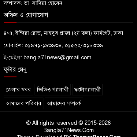
সম্পাদক: ডা: সাদিয়া হোসেন
অফিস ও যোগাযোগ
৪/এ, ইন্দিরা রোড, মাহবুব প্লাজা (২য় তলা) ফার্মগেট, ঢাকা
মোবাইল: ০১৯৭১-১৯৩৯৩৪, ০১৫৫২-৩১৮৩৩৯
ই-মেইল:
bangla71news@gmail.com
ফুটার মেনু
জেলার খবর
ভিডিও গ্যালারী
ফটোগ্যালারী
আমাদের পরিবার
আমাদের সম্পর্কে
© All rights reserved © 2015-2026
Bangla71News.Com