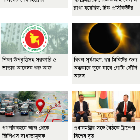
রাখা হয়েছিল: চিফ প্রসিকিউটর
শিক্ষা উপবৃত্তিসহ সরকারি ৫
বিরল সূর্যগ্রহণ: ছয় মিনিটের জন্য
ভাতার আবেদন শুরু আজ
অন্ধকারে ডুবে যাবে গোটা সৌদি
আরব
গণপরিবহনে আজ থেকে
প্রধানমন্ত্রীর সঙ্গে বৈঠকে ট্রাম্পের
জিপিএস বাধ্যতামূলক
বিশেষ দূত