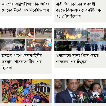
আদর্শের অগ্নিপরীক্ষা: পদ-পদবির
নারী উদ্যোক্তাদের স্বাবলম্বী
মোহের ঊর্ধ্বে এক নিবেদিত প্রাণ
করতে বিএনএফ ও এনইউএস-
এর যৌথ উদ্যোগ
জনতার পাশে সেনাবাহিনীর
‘যেকোনো মূল্যে পিসে ফেলো’:
অবস্থান: শাসকগোষ্ঠীর শেষ
শাসকের শেষ হিংস্রতা
হিংস্রতা