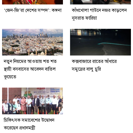
‘জেন-জি’রা দেশের সম্পদ’: কঙ্গনা
কাঁধখোলা গাউনে নজর কাড়লেন
নুসরাত ফারিয়া
নতুন নিয়মের আওতায় শত শত
কক্সবাজারে রাতের আঁধারে
স্থায়ী বসবাসের আবেদন বাতিল
সমুদ্রের বালু চুরি
কুয়েতে
চিকিৎসক সমাবেশের উদ্বোধন
করেছেন প্রধানমন্ত্রী