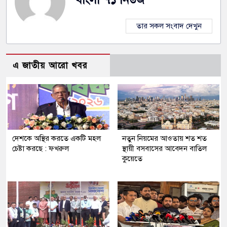
তার সকল সংবাদ দেখুন
এ জাতীয় আরো খবর
দেশকে অস্থির করতে একটি মহল
নতুন নিয়মের আওতায় শত শত
চেষ্টা করছে : ফখরুল
স্থায়ী বসবাসের আবেদন বাতিল
কুয়েতে