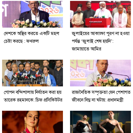
দেশকে অস্থির করতে একটি মহল
জুলাইয়ের আকাঙ্ক্ষা পূরণ না হওয়া
চেষ্টা করছে : ফখরুল
পর্যন্ত ‘জুলাই শেষ হয়নি’:
জামায়াতে আমির
গোপন বন্দিশালায় নির্যাতন করা হয়
রাজনৈতিক সম্পৃক্ততা যেন পেশাগত
তারেক রহমানকে: চিফ প্রসিকিউটর
জীবনে বিঘ্ন না ঘটায়: প্রধানমন্ত্রী