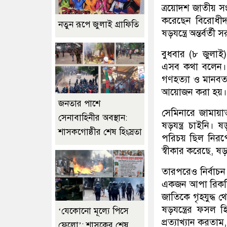
ত্রয়োদশ জাতীয় সং
করেছেন বিরোধীদ
নতুন রূপে জুলাই গ্রাফিতি
ষড়যন্ত্রে অন্তর্ব
বুধবার (৮ জুলা
এসব কথা বলেন। ‘
গণহত্যা ও মানবত
আয়োজন করা হয়।
জনতার পাশে
সেমিনারে জামায়া
সেনাবাহিনীর অবস্থান:
ষড়যন্ত্র চাইনি। ষ
শাসকগোষ্ঠীর শেষ হিংস্রতা
পরিচয় ছিল নিরপে
স্বীকার করেছে, ষ
তারপরেও নির্বাচন
একজন আপা রিকন্স
জাতিকে গৃহযুদ্ধ 
ষড়যন্ত্রের ফসল
‘যেকোনো মূল্যে পিসে
প্রত্যাখ্যান করতা
ফেলো’: শাসকের শেষ