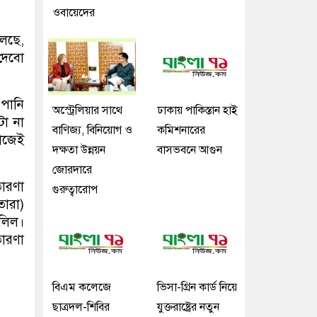
ওবায়েদের
লেছে,
 দেবো
 পানি
অস্ট্রেলিয়ার সাথে
ঢাকায় পাকিস্তান হাই
টা না
বাণিজ্য, বিনিয়োগ ও
কমিশনারের
কাজেই
দক্ষতা উন্নয়ন
বাসভবনে আগুন
জোরদারে
তারণা
গুরুত্বারোপ
তারা)
দলিল।
তারণা
বিএম কলেজে
ভিসা-গ্রিন কার্ড নিয়ে
ছাত্রদল-শিবির
যুক্তরাষ্ট্রের নতুন