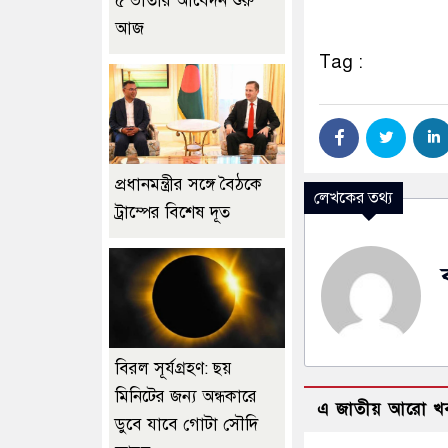
৫ ভাতার আবেদন শুরু
আজ
Tag :
প্রধানমন্ত্রীর সঙ্গে বৈঠকে
লেখকের তথ্য
ট্রাম্পের বিশেষ দূত
বিরল সূর্যগ্রহণ: ছয়
মিনিটের জন্য অন্ধকারে
এ জাতীয় আরো খ
ডুবে যাবে গোটা সৌদি