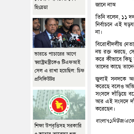
জানে নাঅ
হিংস্রতা
তিনি বলেন, ১১ দল 
নির্বাচনে এই ষড়
না।
বিরোধীদলীয় নেতা
নয় রক্ত ঝরছে, সে
ভারতে পাচারের আগে
করে কীভাবে কিছু
স্বরাষ্ট্রমন্ত্রীকেও টিএফআই
তাদের কাছে তাদের
সেল এ রাখা হয়েছিল: চিফ
জুলাই সনদকে অন্
প্রসিকিউটর
করেছে বলেও অভিয
সংসদে দাঁড়িয়ে বল
আর এই সংসদে দাঁড়
করেছেন।
বাংলা৭১নিউজ/এক
শিক্ষা উপবৃত্তিসহ সরকারি