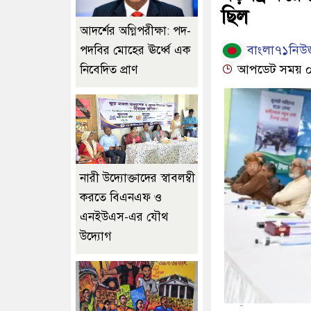
ছিল
আদর্শের অগ্নিপরীক্ষা: পদ-
বাংলা৭১নিউজ
পদবির মোহের ঊর্ধ্বে এক
আপডেট সময় ০৫:
নিবেদিত প্রাণ
নারী উদ্যোক্তাদের স্বাবলম্বী
করতে বিএনএফ ও
এনইউএস-এর যৌথ
উদ্যোগ