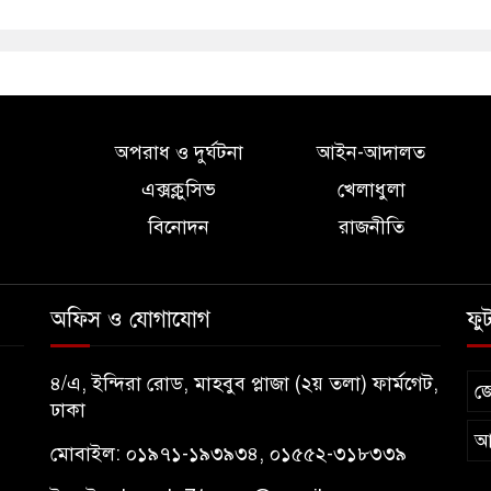
অপরাধ ও দুর্ঘটনা
আইন-আদালত
এক্সক্লুসিভ
খেলাধুলা
বিনোদন
রাজনীতি
অফিস ও যোগাযোগ
ফু
৪/এ, ইন্দিরা রোড, মাহবুব প্লাজা (২য় তলা) ফার্মগেট,
জ
ঢাকা
আ
মোবাইল: ০১৯৭১-১৯৩৯৩৪, ০১৫৫২-৩১৮৩৩৯