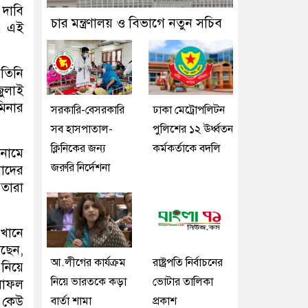
 দাবি
চার মন্ত্রণালয় ও বিভাগে নতুন সচিব
। এই
তিনি
জুলাই
মিনার
সরকারি-বেসরকারি
ঢাকা মেট্রোপলিটন
সব হাসপাতাল-
পুলিশের ১২ ঊর্ধ্বতন
ক্লিনিকের জন্য
কর্মকর্তাকে বদলি
 নামে
জরুরি নির্দেশনা
যাদের
 তারা
এখানে
েছেন,
আ.লীগের কার্যক্রম
রাষ্ট্রপতি নির্বাচনের
 নিয়ে
নিয়ে ভারতকে কড়া
ভোটার তালিকা
লাফল
ো কেউ
বার্তা শামা
প্রকাশ