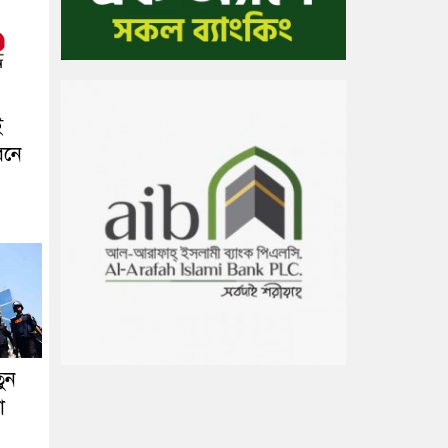
ই
বনে
তুন
া