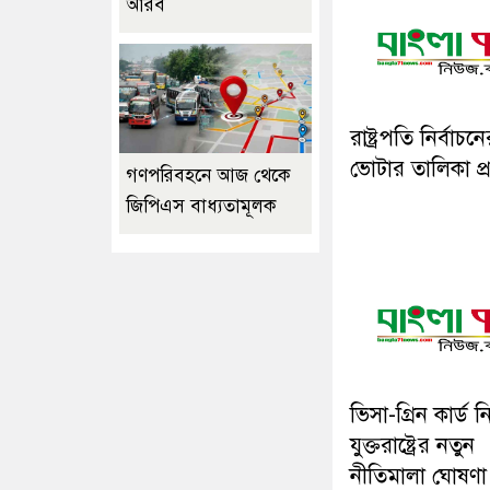
আরব
রাষ্ট্রপতি নির্বাচন
ভোটার তালিকা প্
গণপরিবহনে আজ থেকে
জিপিএস বাধ্যতামূলক
ভিসা-গ্রিন কার্ড ন
যুক্তরাষ্ট্রের নতুন
নীতিমালা ঘোষণ