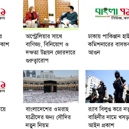
ের
অস্ট্রেলিয়ার সাথে
ঢাকায় পাকিস্তান হা
রকাশ
বাণিজ্য, বিনিয়োগ ও
কমিশনারের বাসভ
দক্ষতা উন্নয়ন জোরদারে
আগুন
গুরুত্বারোপ
িয়ে
বাংলাদেশের ওমরাহ
র‍্যাব বিলুপ্ত করে ন
যাত্রীদের জন্য সৌদির
বাহিনীর নামে খসড়
া
নতুন নিয়ম
আইন প্রকাশ