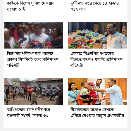
কাউকে বিশেষ সুবিধা দেওয়ার
দুর্ঘটনায় ঝরে গেছে ১৫ হাজার
সুযোগ নেই
৭১২ প্রাণ
তিস্তা মহাপরিকল্পনার পাইলট
একমাত্র বিএনপিই গণতন্ত্রের
প্রকল্প শিগগিরই শুরু: পানিসম্পদ
বিরুদ্ধে কখনও যায়নি: প্রাণিসম্পদ
প্রতিমন্ত্রী
প্রতিমন্ত্রী
আধিপত্যের দ্বন্দ্বে নবীনগরে
সীমাবদ্ধতার মধ্যেও দেশকে
রক্তক্ষয়ী সংঘর্ষ, আহত ৩০
এগিয়ে নেওয়ার আহ্বান প্রধানমন্ত্রীর