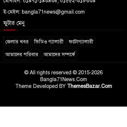
মোবাইল: ০১৯৭১-১৯৩৯৩৪, ০১৫৫২-৩১৮৩৩৯
ই-মেইল:
bangla71news@gmail.com
ফুটার মেনু
জেলার খবর
ভিডিও গ্যালারী
ফটোগ্যালারী
আমাদের পরিবার
আমাদের সম্পর্কে
© All rights reserved © 2015-2026
Bangla71News.Com
Theme Developed BY
ThemesBazar.Com