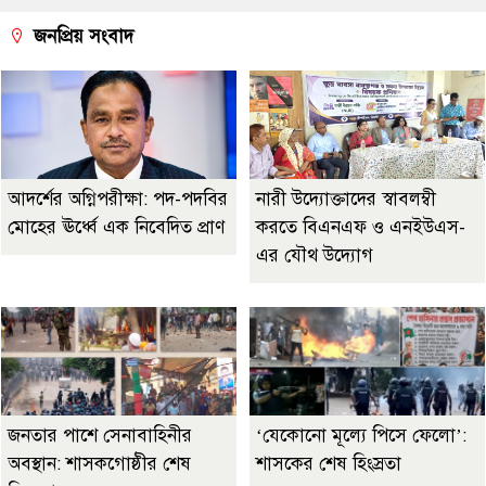
জনপ্রিয় সংবাদ
আদর্শের অগ্নিপরীক্ষা: পদ-পদবির
নারী উদ্যোক্তাদের স্বাবলম্বী
মোহের ঊর্ধ্বে এক নিবেদিত প্রাণ
করতে বিএনএফ ও এনইউএস-
এর যৌথ উদ্যোগ
জনতার পাশে সেনাবাহিনীর
‘যেকোনো মূল্যে পিসে ফেলো’:
অবস্থান: শাসকগোষ্ঠীর শেষ
শাসকের শেষ হিংস্রতা