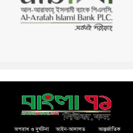
অপরাধ ও দুর্ঘটনা
আইন-আদালত
আন্তর্জাতিক