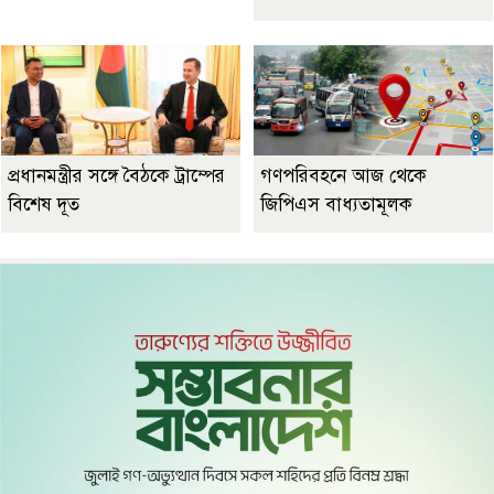
প্রধানমন্ত্রীর সঙ্গে বৈঠকে ট্রাম্পের
গণপরিবহনে আজ থেকে
বিশেষ দূত
জিপিএস বাধ্যতামূলক