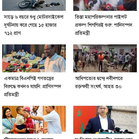
সাড়ে ৬ বছরে শুধু মোটরসাইকেল
তিস্তা মহাপরিকল্পনার পাইলট
দুর্ঘটনায় ঝরে গেছে ১৫ হাজার
প্রকল্প শিগগিরই শুরু: পানিসম্পদ
৭১২ প্রাণ
প্রতিমন্ত্রী
একমাত্র বিএনপিই গণতন্ত্রের
আধিপত্যের দ্বন্দ্বে নবীনগরে
বিরুদ্ধে কখনও যায়নি: প্রাণিসম্পদ
রক্তক্ষয়ী সংঘর্ষ, আহত ৩০
প্রতিমন্ত্রী