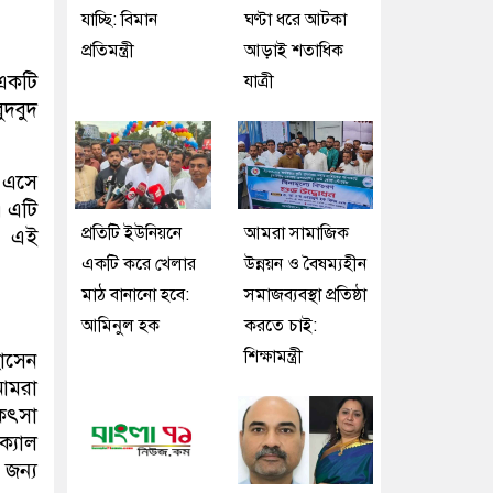
যাচ্ছি: বিমান
ঘণ্টা ধরে আটকা
প্রতিমন্ত্রী
আড়াই শতাধিক
একটি
যাত্রী
বুদবুদ
 এসে
। এটি
প্রতিটি ইউনিয়নে
আমরা সামাজিক
। এই
একটি করে খেলার
উন্নয়ন ও বৈষম্যহীন
মাঠ বানানো হবে:
সমাজব্যবস্থা প্রতিষ্ঠা
আমিনুল হক
করতে চাই:
শিক্ষামন্ত্রী
োসেন
 আমরা
কিৎসা
ক্যাল
 জন্য