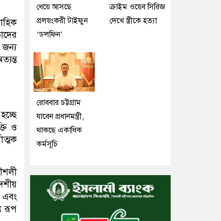
ধেয়ে আসছে
ক্রাইম ওয়েব সিরিজ
প্রলয়ংকরী টাইফুন
দেখে স্ত্রীকে হত্যা
বাহিক
তাদের
‌‘ডলফিন’
 জন্য
্যন্ত
রোববার চট্টগ্রাম
হচ্ছে
যাবেন প্রধানমন্ত্রী,
্তি ও
থাকছে একাধিক
াত্মক
কর্মসূচি
কৌশলী
েশীয়
য এবং
ত রূপ