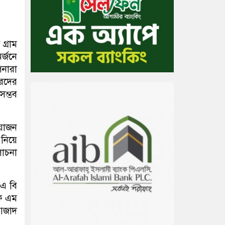
 গ্রাম
র্জনে
নারা
ারদের
সম্ভব
রয়োজন
 নিয়ে
লোচনা
 এ বি
এফ এম
 আজাদ