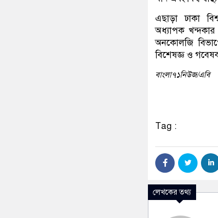
এছাড়া ঢাকা বিশ
অধ্যাপক খন্দকার স
অনকোলজি বিভাগে
বিশেষজ্ঞ ও গবেষক
বাংলা৭১নিউজ/এবি
Tag :
লেখকের তথ্য