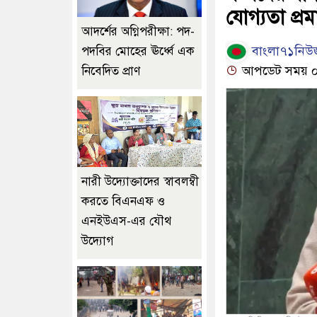
যোগ্যতা প্র
আদর্শের অগ্নিপরীক্ষা: পদ-
বাংলা৭১নিউজ
পদবির মোহের ঊর্ধ্বে এক
আপডেট সময় ০৩
নিবেদিত প্রাণ
নারী উদ্যোক্তাদের স্বাবলম্বী
করতে বিএনএফ ও
এনইউএস-এর যৌথ
উদ্যোগ