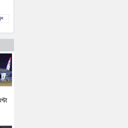
ুন
্টা