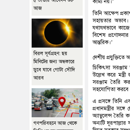
৫ ভাতার আবেদন শুরু
কাম্য নয়।’
আজ
তিনি আক্ষেপ প্র
সহায়তার অভাব। গ
যথাযথভাবে কাজে ল
বিশেষ প্রণোদনার ব
আন্তরিক।’
বিরল সূর্যগ্রহণ: ছয়
দেশীয় প্রযুক্তিতে অ্য
মিনিটের জন্য অন্ধকারে
চিকিৎসা সরঞ্জাম 
ডুবে যাবে গোটা সৌদি
উল্লেখ করে মন্ত্র
আরব
সরঞ্জাম তৈরি কর
সহযোগিতা করবে
এ প্রসঙ্গে তিনি 
প্রধানমন্ত্রীর সঙ
অ্যাম্বুলেন্স তৈর
অন্যটি দূরপাল্লার
গণপরিবহনে আজ থেকে