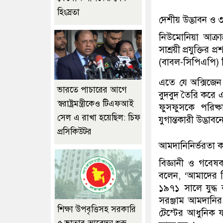
হিংস্রতা
দেশীয় উদ্ভাবন ও ৩০
নিউমোনিয়া আক্র
সাশ্রয়ী প্রযুক্তির
(বাবল-সিপিএপি) স
এতে যে অক্সিজে
ভারতে পাচারের আগে
বুদবুদ তৈরি করে 
স্বরাষ্ট্রমন্ত্রীকেও টিএফআই
ফুসফুসকে পরিষ্
সেল এ রাখা হয়েছিল: চিফ
যুগান্তকারী উদ্ভাব
প্রসিকিউটর
আমদানিনির্ভরতা 
বিজ্ঞানী ও গবে
বলেন, ‘আমাদের ব
১৯৭১ সালে যুদ্ধ
সরঞ্জাম আমদানির
শিক্ষা উপবৃত্তিসহ সরকারি
টেস্টের আধুনিক 