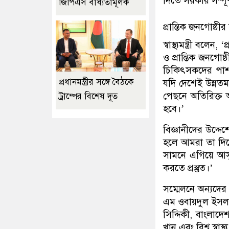
দিতে সরকার সম্পূর্
জিপিএস বাধ্যতামূলক
প্রান্তিক জনগোষ্ঠীর স্
স্বাস্থ্যমন্ত্রী বল
ও প্রান্তিক জনগোষ
চিকিৎসকদের পাশ
প্রধানমন্ত্রীর সঙ্গে বৈঠকে
যদি দেশেই উন্নতম
পেছনে অতিরিক্ত অর
ট্রাম্পের বিশেষ দূত
হবে।’
বিজ্ঞানীদের উদ্
হলে আমরা তা দিতে 
সামনে এগিয়ে আসুন।
করতে প্রস্তুত।’
সম্মেলনে অন্যদের 
এম ওবায়দুল ইসলাম
সিদ্দিকী, বাংলা
খান এবং বিশ্ব স্বা