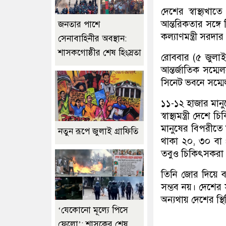
দেশের স্বাস্থ্যখ
আন্তরিকতার সঙ্গে 
জনতার পাশে
কল্যাণমন্ত্রী সর
সেনাবাহিনীর অবস্থান:
শাসকগোষ্ঠীর শেষ হিংস্রতা
রোববার (৫ জুলাই) 
আন্তর্জাতিক সম্মে
সিনেট ভবনে সম্ম
১১-১২ হাজার মান
স্বাস্থ্যমন্ত্রী 
মানুষের বিপরীতে
নতুন রূপে জুলাই গ্রাফিতি
থাকা ২০, ৩০ বা
তবুও চিকিৎসকরা স
তিনি জোর দিয়ে ব
সম্ভব নয়। দেশের স
অন্যথায় দেশের স্
‘যেকোনো মূল্যে পিসে
ফেলো’: শাসকের শেষ