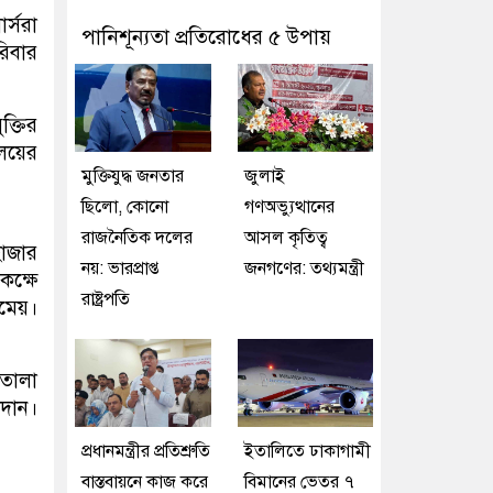
র্সরা
পানিশূন্যতা প্রতিরোধের ৫ উপায়
রিবার
ক্তির
ালয়ের
মুক্তিযুদ্ধ জনতার
জুলাই
ছিলো, কোনো
গণঅভ্যুত্থানের
রাজনৈতিক দলের
আসল কৃতিত্ব
হাজার
নয়: ভারপ্রাপ্ত
জনগণের: তথ্যমন্ত্রী
কক্ষে
রাষ্ট্রপতি
মেয়।
 তোলা
াদান।
প্রধানমন্ত্রীর প্রতিশ্রুতি
ইতালিতে ঢাকাগামী
বাস্তবায়নে কাজ করে
বিমানের ভেতর ৭