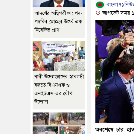
বাংলা৭১নিউজ
আপডেট সময় ১১:
আদর্শের অগ্নিপরীক্ষা: পদ-
পদবির মোহের ঊর্ধ্বে এক
নিবেদিত প্রাণ
নারী উদ্যোক্তাদের স্বাবলম্বী
করতে বিএনএফ ও
এনইউএস-এর যৌথ
উদ্যোগ
অবশেষে চার হাত