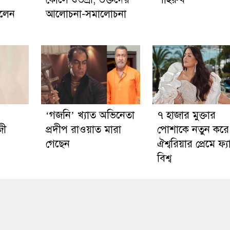
লেন
আলোচনা-সমালোচনা
‘গজনি’ খ্যাত অভিনেতা
৭ হাজার মুক্তার
জী
প্রদীপ রাওয়াত মারা
পোশাকে নতুন করে
গেছেন
ঐশ্বরিয়ার প্রেমে ফ্
বিশ্ব