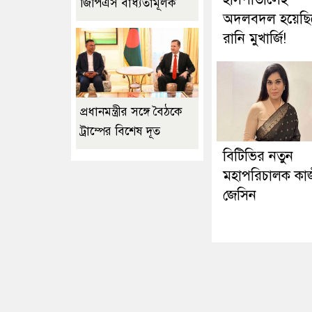
জিপিএস বাধ্যতামূলক
অদলবদল হয়েছি
রানি মুখার্জি!
প্রধানমন্ত্রীর সঙ্গে বৈঠকে
ট্রাম্পের বিশেষ দূত
বিটিভির নতুন
মহাপরিচালক কা
জেসিন