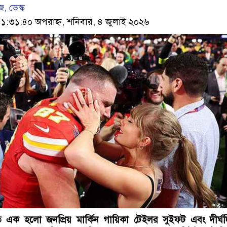
, ডেস্ক
৩১:৪০ অপরাহ্ন, শনিবার, ৪ জুলাই ২০২৬
 এক হলো জনপ্রিয় মার্কিন গায়িকা টেইলর সুইফট এবং দীর্ঘদ