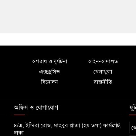
অপরাধ ও দুর্ঘটনা
আইন-আদালত
এক্সক্লুসিভ
খেলাধুলা
বিনোদন
রাজনীতি
অফিস ও যোগাযোগ
ফু
৪/এ, ইন্দিরা রোড, মাহবুব প্লাজা (২য় তলা) ফার্মগেট,
জ
ঢাকা