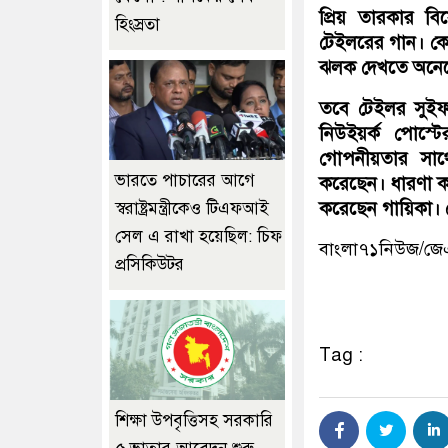
প্রিয় তারকার ব
হিংস্রতা
টেইলরের গান। কেউ
ঝলক দেখতে অনেকে 
তবে টেইলর সুইফ
নিউইয়র্ক পোস্ট
গোপনীয়তার সাথে 
ভারতে পাচারের আগে
করেছেন। ধারণা করা 
করেছেন গায়িকা। কে
স্বরাষ্ট্রমন্ত্রীকেও টিএফআই
সেল এ রাখা হয়েছিল: চিফ
বাংলা৭১নিউজ/জ
প্রসিকিউটর
Tag :
শিক্ষা উপবৃত্তিসহ সরকারি