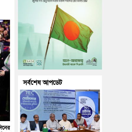
সর্বশেষ আপডেট
িনের