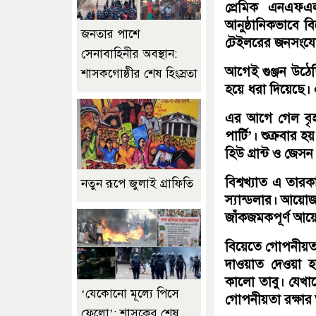
প্রেমিক এনএফএল
আনুষ্ঠানিকভাবে ব
জনতার পাশে
টেইলরের জনসংযোগ 
সেনাবাহিনীর অবস্থান:
আগেই গুঞ্জন উঠেছ
শাসকগোষ্ঠীর শেষ হিংস্রতা
হয়ে ধরা দিয়েছে। এ
এর আগে গেল বৃহস
পার্টি’। শুক্রব
হিউ গ্রান্ট ও জে
বিশ্বখ্যাত এ তার
নতুন রূপে জুলাই গ্রাফিতি
স্যান্ডলার। আয়ো
জাঁকজমকপূর্ণ আয়ো
বিয়েতে গোপনীয়তা 
দাওয়াত দেওয়া হ
কালো তাবু। যেখা
‘যেকোনো মূল্যে পিসে
গোপনীয়তা রক্ষার
ফেলো’: শাসকের শেষ