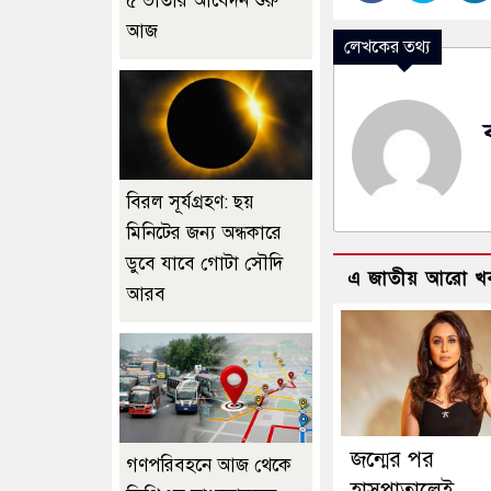
৫ ভাতার আবেদন শুরু
আজ
লেখকের তথ্য
বিরল সূর্যগ্রহণ: ছয়
মিনিটের জন্য অন্ধকারে
ডুবে যাবে গোটা সৌদি
এ জাতীয় আরো খ
আরব
জন্মের পর
গণপরিবহনে আজ থেকে
হাসপাতালেই