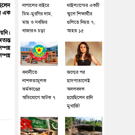
িলেন
নাগালের বাইরে
থাইল্যান্ডের একটি
ান এক
ডিম-মুরগির দাম,
স্কুলে শিক্ষার্থীর
মাছ ও সবজির
গুলিতে নিহত ৭,
বাজারও চড়া
আহত ১৫
য়নি।
যন্ত
্পন্ন
্পন্ন
বনানীতে
জন্মের পর
নাশকতামূলক
হাসপাতালেই
কর্মকাণ্ডের
অদলবদল
অভিযোগে আটক ৭
হয়েছিলেন রানি
মুখার্জি!