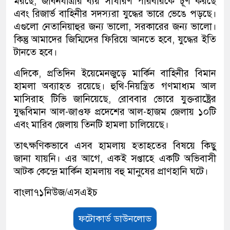
মরছে, জীবনযাত্রার ব্যয় সাধারণ পরিবারকে চূর্ণ করছে
এবং রিজার্ভ বাহিনীর সদস্যরা যুদ্ধের ভারে ভেঙে পড়ছে।
এগুলো নেতানিয়াহুর জন্য ভালো, সরকারের জন্য ভালো।
কিন্তু আমাদের জিম্মিদের ফিরিয়ে আনতে হবে, যুদ্ধের ইতি
টানতে হবে।
এদিকে, প্রতিদিন ইয়েমেনজুড়ে মার্কিন বাহিনীর বিমান
হামলা অব্যাহত রয়েছে। হুথি-নিয়ন্ত্রিত গণমাধ্যম আল
মাসিরাহ টিভি জানিয়েছে, রোববার ভোরে যুক্তরাষ্ট্রের
যুদ্ধবিমান আল-জাওফ প্রদেশের আল-হাজম জেলায় ১০টি
এবং মারিব জেলায় তিনটি হামলা চালিয়েছে।
তাৎক্ষণিকভাবে এসব হামলায় হতাহতের বিষয়ে কিছু
জানা যায়নি। এর আগে, একই সপ্তাহে একটি অভিবাসী
আটক কেন্দ্রে মার্কিন হামলায় বহু মানুষের প্রাণহানি ঘটে।
বাংলা৭১নিউজ/এসএইচ
ফটোকার্ড ডাউনলোড