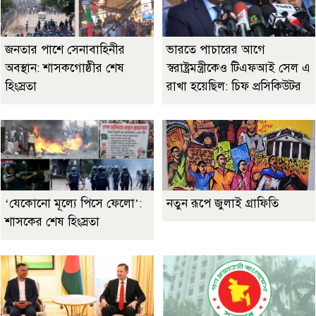
জনতার পাশে সেনাবাহিনীর
ভারতে পাচারের আগে
অবস্থান: শাসকগোষ্ঠীর শেষ
স্বরাষ্ট্রমন্ত্রীকেও টিএফআই সেল এ
হিংস্রতা
রাখা হয়েছিল: চিফ প্রসিকিউটর
‘যেকোনো মূল্যে পিসে ফেলো’:
নতুন রূপে জুলাই গ্রাফিতি
শাসকের শেষ হিংস্রতা