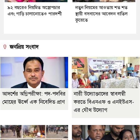
৯২ বছরেও নিয়মিত অস্ত্রোপচার
নতুন নিয়মের আওতায় শত শত
এবং গাড়ি চালানোতেও পারদর্শী
স্থায়ী বসবাসের আবেদন বাতিল
কুয়েতে
জনপ্রিয় সংবাদ
আদর্শের অগ্নিপরীক্ষা: পদ-পদবির
নারী উদ্যোক্তাদের স্বাবলম্বী
মোহের ঊর্ধ্বে এক নিবেদিত প্রাণ
করতে বিএনএফ ও এনইউএস-
এর যৌথ উদ্যোগ