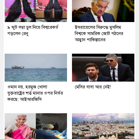
৯ ফুট লম্বা চুল নিয়ে বিশ্বরেকর্ড
ইসরায়েলের বিরুদ্ধে মুসলিম
গড়লেন রেনু
বিশ্বকে সামরিক জোট গঠনের
আহ্বান পাকিস্তানের
ওমান নয়, হরমুজ খোলা
মেসির বাবা আর নেই!
যুক্তরাষ্ট্রের শর্ত মানার ওপর নির্ভর
করছে: আইআরজিসি