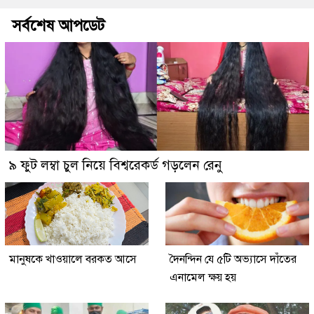
সর্বশেষ আপডেট
৯ ফুট লম্বা চুল নিয়ে বিশ্বরেকর্ড গড়লেন রেনু
মানুষকে খাওয়ালে বরকত আসে
দৈনন্দিন যে ৫টি অভ্যাসে দাঁতের
এনামেল ক্ষয় হয়