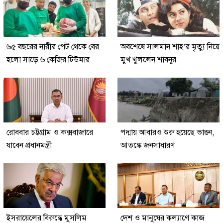
৬৫ বছরের নারীর পেট থেকে বের
অবশেষে সালমান শাহ’র মৃত্যু নিয়ে
হলো সাড়ে ৬ কেজির টিউমার
মুখ খুললেন শাবনূর
রোববার চট্টগ্রাম ও কক্সবাজারে
পদ্মায় আবারও শুরু হয়েছে ভাঙন,
যাবেন প্রধানমন্ত্রী
আতঙ্কে জনসাধারণ
ইসরায়েলের বিরুদ্ধে মুসলিম
দেশ ও মানুষের কল্যাণে কাজ