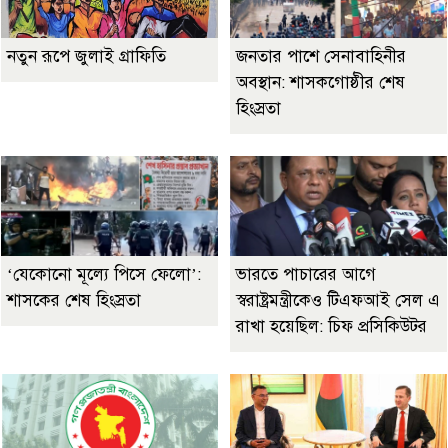
নতুন রূপে জুলাই গ্রাফিতি
জনতার পাশে সেনাবাহিনীর
অবস্থান: শাসকগোষ্ঠীর শেষ
হিংস্রতা
‘যেকোনো মূল্যে পিসে ফেলো’:
ভারতে পাচারের আগে
শাসকের শেষ হিংস্রতা
স্বরাষ্ট্রমন্ত্রীকেও টিএফআই সেল এ
রাখা হয়েছিল: চিফ প্রসিকিউটর