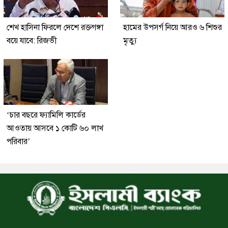
শেখ হাসিনা ফিরলে দেশে রক্তগঙ্গা
হামের উপসর্গ নিয়ে আরও ৬ শিশুর
বয়ে যাবে: রিজভী
মৃত্যু
‘চার বছরে ফ্যামিলি কার্ডের
আওতায় আসবে ১ কোটি ৬০ লাখ
পরিবার’