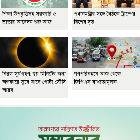
শিক্ষা উপবৃত্তিসহ সরকারি ৫
প্রধানমন্ত্রীর সঙ্গে বৈঠকে ট্রাম্পের
ভাতার আবেদন শুরু আজ
বিশেষ দূত
বিরল সূর্যগ্রহণ: ছয় মিনিটের জন্য
গণপরিবহনে আজ থেকে
অন্ধকারে ডুবে যাবে গোটা সৌদি
জিপিএস বাধ্যতামূলক
আরব