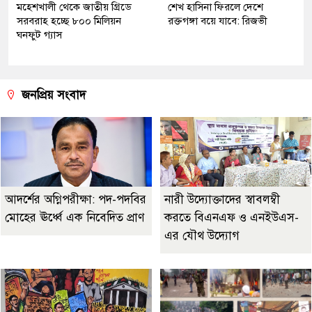
মহেশখালী থেকে জাতীয় গ্রিডে
শেখ হাসিনা ফিরলে দেশে
সরবরাহ হচ্ছে ৮০০ মিলিয়ন
রক্তগঙ্গা বয়ে যাবে: রিজভী
ঘনফুট গ্যাস
জনপ্রিয় সংবাদ
আদর্শের অগ্নিপরীক্ষা: পদ-পদবির
নারী উদ্যোক্তাদের স্বাবলম্বী
মোহের ঊর্ধ্বে এক নিবেদিত প্রাণ
করতে বিএনএফ ও এনইউএস-
এর যৌথ উদ্যোগ