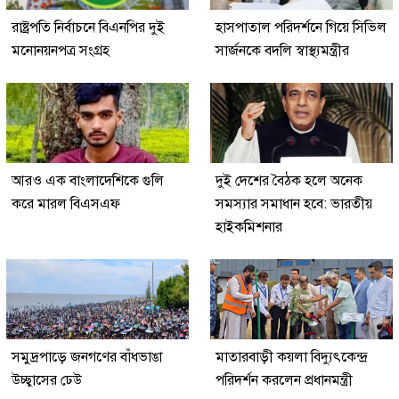
রাষ্ট্রপতি নির্বাচনে বিএনপির দুই
হাসপাতাল পরিদর্শনে গিয়ে সিভিল
মনোনয়নপত্র সংগ্রহ
সার্জনকে বদলি স্বাস্থ্যমন্ত্রীর
আরও এক বাংলাদেশিকে গুলি
দুই দেশের বৈঠক হলে অনেক
করে মারল বিএসএফ
সমস্যার সমাধান হবে: ভারতীয়
হাইকমিশনার
সমুদ্রপাড়ে জনগণের বাঁধভাঙা
মাতারবাড়ী কয়লা বিদ্যুৎকেন্দ্র
উচ্ছ্বাসের ঢেউ
পরিদর্শন করলেন প্রধানমন্ত্রী