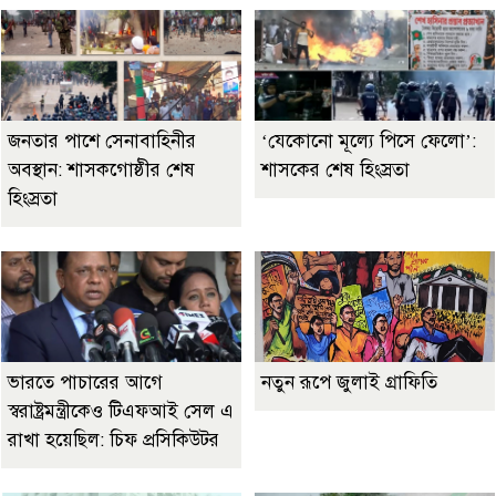
জনতার পাশে সেনাবাহিনীর
‘যেকোনো মূল্যে পিসে ফেলো’:
অবস্থান: শাসকগোষ্ঠীর শেষ
শাসকের শেষ হিংস্রতা
হিংস্রতা
ভারতে পাচারের আগে
নতুন রূপে জুলাই গ্রাফিতি
স্বরাষ্ট্রমন্ত্রীকেও টিএফআই সেল এ
রাখা হয়েছিল: চিফ প্রসিকিউটর