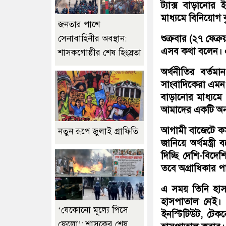
ট্যাক্স বাড়ানোর 
মাধ্যমে বিনিয়োগ ব
জনতার পাশে
শুক্রবার (২৭ ফেব্
সেনাবাহিনীর অবস্থান:
এসব কথা বলেন। এ
শাসকগোষ্ঠীর শেষ হিংস্রতা
অর্থনীতির বর্তম
সাংবাদিকেরা এমন প্র
বাড়ানোর মাধ্যমে 
আমাদের একটি অন্যত
আগামী বাজেটে কর্
নতুন রূপে জুলাই গ্রাফিতি
জানিয়ে অর্থমন্ত্
দিচ্ছি দেশি-বিদে
তবে অগ্রাধিকার পাব
এ সময় তিনি হাসপাত
হাসপাতাল নেই। 
‘যেকোনো মূল্যে পিসে
ইনস্টিটিউট, টেক
ফেলো’: শাসকের শেষ