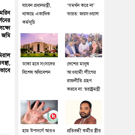
যাবেন প্রধানমন্ত্রী,
‘সমর্থন করে না’
মেরিন
থাকছে একাধিক
ভারত: জয়সওয়াল
্শনের
কর্মসূচি
্ষ্যে
 জমি
মিরাল
স্থা,
ডাকা হবে সংসদের
দেশের মানুষ
তভাবে
বিশেষ অধিবেশন
আওয়ামী লীগের
রাজনীতি গ্রহণ
করবে না: স্বরাষ্ট্রমন্ত্রী
হাম উপসর্গে আরও
প্রতিবন্ধী কর্মীর স্ত্রীর