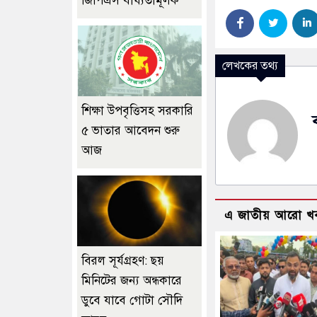
জিপিএস বাধ্যতামূলক
লেখকের তথ্য
শিক্ষা উপবৃত্তিসহ সরকারি
৫ ভাতার আবেদন শুরু
আজ
এ জাতীয় আরো খ
বিরল সূর্যগ্রহণ: ছয়
মিনিটের জন্য অন্ধকারে
ডুবে যাবে গোটা সৌদি