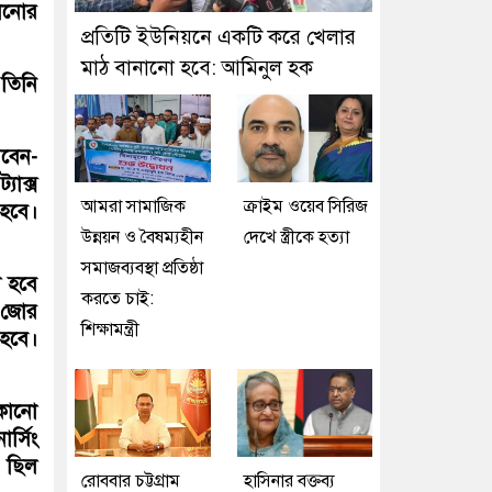
ড়ানোর
প্রতিটি ইউনিয়নে একটি করে খেলার
মাঠ বানানো হবে: আমিনুল হক
 তিনি
রবেন-
্যাক্স
আমরা সামাজিক
ক্রাইম ওয়েব সিরিজ
 হবে।
উন্নয়ন ও বৈষম্যহীন
দেখে স্ত্রীকে হত্যা
সমাজব্যবস্থা প্রতিষ্ঠা
া হবে
করতে চাই:
। জোর
শিক্ষামন্ত্রী
 হবে।
 কোনো
্সিং
ি ছিল
রোববার চট্টগ্রাম
হাসিনার বক্তব্য