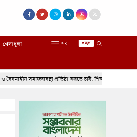
সব
খেলাধুলা
প্রচ্ছদ
সমাজব্যবস্থা প্রতিষ্ঠা করতে চাই: শিক্ষামন্ত্রী
ক্রাইম ওয়েব স