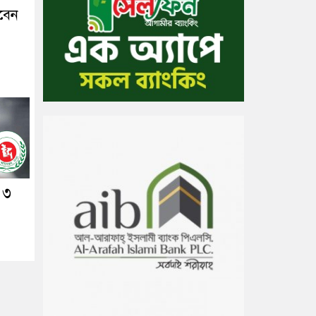
াবেন
 ৩