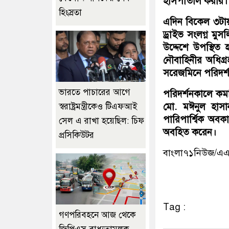
হাসপাতাল করার। 
হিংস্রতা
এদিন বিকেল ৩টায় ম
ড্রাইভ সংলগ্ন মু
উদ্দেশে উপস্থিত 
নৌবাহিনীর অধি
সরেজমিনে পরিদর্
ভারতে পাচারের আগে
পরিদর্শনকালে কমান
মো. মঈনুল হাসান
স্বরাষ্ট্রমন্ত্রীকেও টিএফআই
পারিপার্শ্বিক অবক
সেল এ রাখা হয়েছিল: চিফ
অবহিত করেন।
প্রসিকিউটর
বাংলা৭১নিউজ/এ
Tag :
গণপরিবহনে আজ থেকে