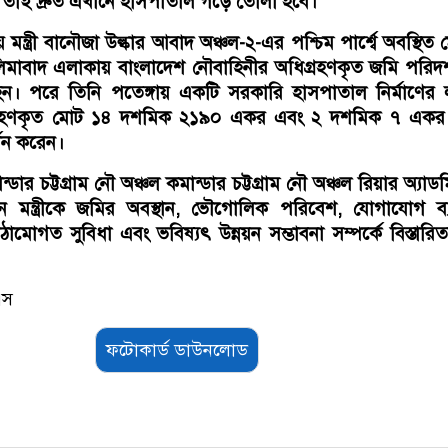
তাই দ্রুত এখানে হাসপাতাল গড়ে তোলা হবে।
ন্ত্রী বানৌজা উল্কার আবাদ অঞ্চল-২-এর পশ্চিম পার্শ্বে অবস্থিত 
সলিমাবাদ এলাকায় বাংলাদেশ নৌবাহিনীর অধিগ্রহণকৃত জমি পরিদর
হন। পরে তিনি পতেঙ্গায় একটি সরকারি হাসপাতাল নির্মাণের লক
গ্রহণকৃত মোট ১৪ দশমিক ২১৯০ একর এবং ২ দশমিক ৭ একর
শন করেন।
্ডার চট্টগ্রাম নৌ অঞ্চল কমান্ডার চট্টগ্রাম নৌ অঞ্চল রিয়ার অ্যাড
 মন্ত্রীকে জমির অবস্থান, ভৌগোলিক পরিবেশ, যোগাযোগ ব্যব
াঠামোগত সুবিধা এবং ভবিষ্যৎ উন্নয়ন সম্ভাবনা সম্পর্কে বিস্তারি
এস
ফটোকার্ড ডাউনলোড