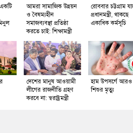
 একটি
আমরা সামাজিক উন্নয়ন
রোববার চট্টগ্রাম য
ও বৈষম্যহীন
প্রধানমন্ত্রী, থাকছে
িনুল
সমাজব্যবস্থা প্রতিষ্ঠা
একাধিক কর্মসূচি
করতে চাই: শিক্ষামন্ত্রী
র
দেশের মানুষ আওয়ামী
হাম উপসর্গে আরও
লীগের রাজনীতি গ্রহণ
শিশুর মৃত্যু
করবে না: স্বরাষ্ট্রমন্ত্রী