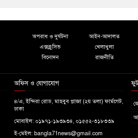
অপরাধ ও দুর্ঘটনা
আইন-আদালত
এক্সক্লুসিভ
খেলাধুলা
বিনোদন
রাজনীতি
অফিস ও যোগাযোগ
ফু
৪/এ, ইন্দিরা রোড, মাহবুব প্লাজা (২য় তলা) ফার্মগেট,
জ
ঢাকা
আ
মোবাইল: ০১৯৭১-১৯৩৯৩৪, ০১৫৫২-৩১৮৩৩৯
ই-মেইল:
bangla71news@gmail.com