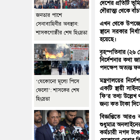
দেশের প্রতিটি ভূ
দৌরাত্ম্য থেকে বাঁ
জনতার পাশে
এখন থেকে উপজেলা
সেনাবাহিনীর অবস্থান:
স্থানে সরকার নির্ধ
শাসকগোষ্ঠীর শেষ হিংস্রতা
হয়েছে।
বৃহস্পতিবার (২৬ ফে
নির্দেশনার কথা জা
পদক্ষেপ অত্যন্ত ফ
মন্ত্রণালয়ের নির
‘যেকোনো মূল্যে পিসে
একটি স্থায়ী সাইনব
ফেলো’: শাসকের শেষ
ফি’র তথ্য উল্লে
হিংস্রতা
জন্য কত টাকা দি
বিজ্ঞপ্তিতে আর
শুধুমাত্র অনলাইন
কর্মচারী নগদ টাক