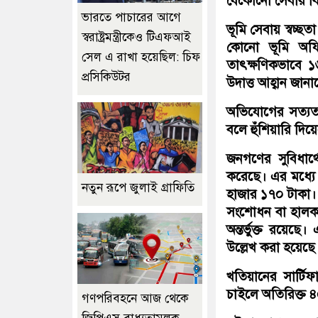
যেকোনো সেবার বি
ভারতে পাচারের আগে
ভূমি সেবায় স্বচ্ছ
স্বরাষ্ট্রমন্ত্রীকেও টিএফআই
কোনো ভূমি অফি
সেল এ রাখা হয়েছিল: চিফ
তাৎক্ষণিকভাবে 
প্রসিকিউটর
উদাত্ত আহ্বান জা
অভিযোগের সত্যতা প
বলে হুঁশিয়ারি দিয়ে
জনগণের সুবিধার্থ
করেছে। এর মধ্যে 
নতুন রূপে জুলাই গ্রাফিতি
হাজার ১৭০ টাকা। 
সংশোধন বা হালকর
অন্তর্ভুক্ত রয়েছ
উল্লেখ করা হয়েছ
খতিয়ানের সার্ট
চাইলে অতিরিক্ত ৪
গণপরিবহনে আজ থেকে