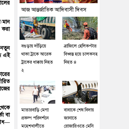
লালের
আজ আন্তর্জাতিক আদিবাসী দিবস
্যমান
ক করা
বগুড়ায় দাঁড়িয়ে
ব্রাজিলে হেলিকপ্টার
 নতুন
থাকা ট্রাকে আরেক
বিধ্বস্ত হয়ে চালকসহ
ধে এই
ট্রাকের ধাক্কায় নিহত
নিহত ৪
২
কারের
ধারিত
কাজের
থেকে
মাতারবাড়ি মেগা
বাবাকে শেষ বিদায়
তা বা
প্রকল্প পরিদর্শনে
জানাতে
ুরোধ—
মহেশখালীতে
রোজারিওতে মেসি