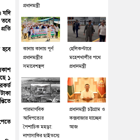
প্রধানমন্ত্রী
। যদি
 তবে
্রতি
কানায় কানায় পূর্ণ
হেলিকপ্টারে
া হবে
প্রধানমন্ত্রীর
মহেশখালীর পথে
সমাবেশস্থল
প্রধানমন্ত্রী
্রকাশ
েছে ১
েকর্ড
 টাকা
্তিতে
পারমাণবিক
প্রধানমন্ত্রী চট্টগ্রাম ও
আধিপত্যের
কক্সবাজার যাচ্ছেন
পেতে
পৈশাচিক মহড়া:
আজ
নাগাসাকির ছাইভস্মে