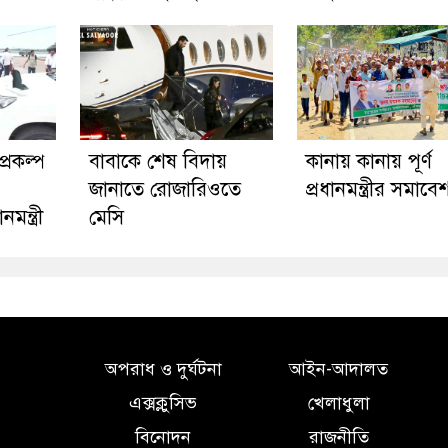
্রকল্প
বাবাকে শেষ বিদায়
কানায় কানায় পূর্ণ
জানাতে রোজারিওতে
প্রধানমন্ত্রীর সমাবেশ
মন্ত্রী
মেসি
অপরাধ ও দুর্ঘটনা
আইন-আদালত
এক্সক্লুসিভ
খেলাধুলা
বিনোদন
রাজনীতি